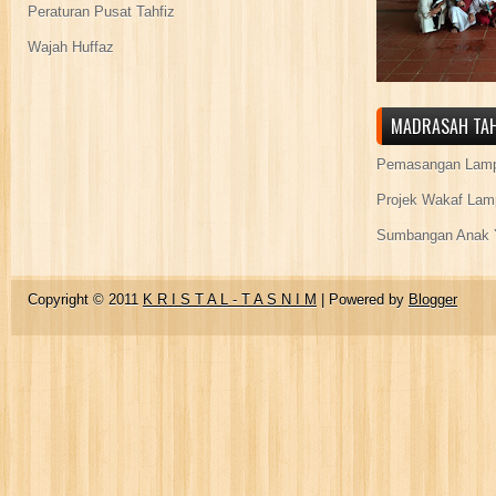
Peraturan Pusat Tahfiz
Wajah Huffaz
MADRASAH TAH
Pemasangan Lamp
Projek Wakaf Lam
Sumbangan Anak Y
Copyright © 2011
K R I S T A L - T A S N I M
| Powered by
Blogger