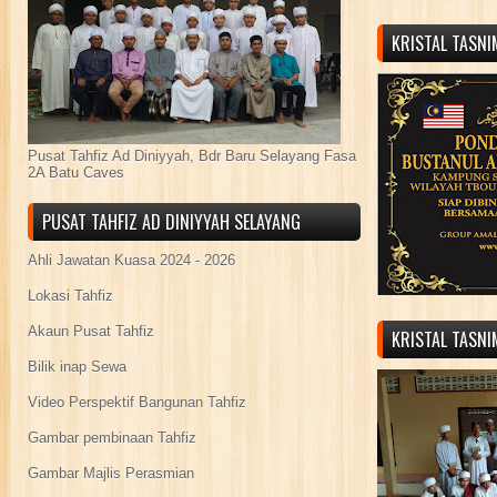
KRISTAL TASN
Pusat Tahfiz Ad Diniyyah, Bdr Baru Selayang Fasa
2A Batu Caves
PUSAT TAHFIZ AD DINIYYAH SELAYANG
Ahli Jawatan Kuasa 2024 - 2026
Lokasi Tahfiz
Akaun Pusat Tahfiz
KRISTAL TASN
Bilik inap Sewa
Video Perspektif Bangunan Tahfiz
Gambar pembinaan Tahfiz
Gambar Majlis Perasmian