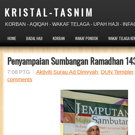
K R I S T A L - T A S N I M
KORBAN - AQIQAH - WAKAF TELAGA - UPAH HAJI - INFA
HOME
BADAL HAJI
KORBAN
WAKAF PONDOK
WAKAF TELAGA KE
Penyampaian Sumbangan Ramadhan 14
7:08 PTG
Aktiviti Surau Ad Diniyyah
,
DUN Templer
comments