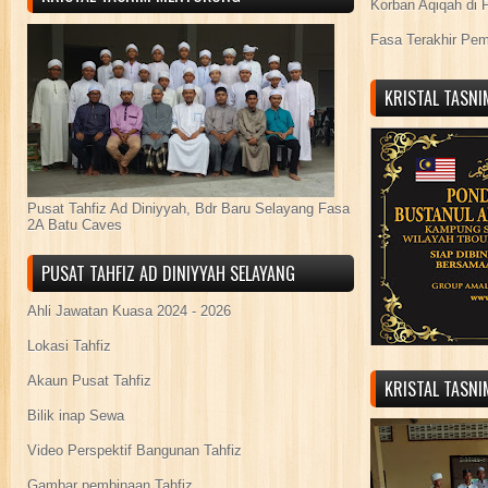
Korban Aqiqah di 
Fasa Terakhir Pe
KRISTAL TASN
Pusat Tahfiz Ad Diniyyah, Bdr Baru Selayang Fasa
2A Batu Caves
PUSAT TAHFIZ AD DINIYYAH SELAYANG
Ahli Jawatan Kuasa 2024 - 2026
Lokasi Tahfiz
Akaun Pusat Tahfiz
KRISTAL TASN
Bilik inap Sewa
Video Perspektif Bangunan Tahfiz
Gambar pembinaan Tahfiz