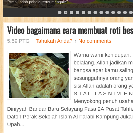
Sebaik baik sedekah adalah sedekah air
Video bagaimana cara membuat roti be
5:59 PTG
Tahukah Anda?
No comments
Warna warni kehidupan. 
belalang. Allah jadikan 
bangsa agar kamu saling
sesungguhnya orang yang
sisi Allah adalah orang 
S T A L T A S N I M E N
Menyokong penuh usaha 
Diniyyah Bandar Baru Selayang Fasa 2A Pusat Tahfiz
Datoh Perak Sekolah Islam Al Farabi Kampung Juka
Upah...