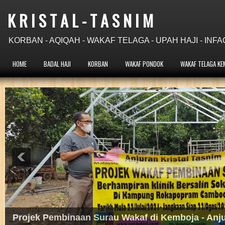
K R I S T A L - T A S N I M
KORBAN - AQIQAH - WAKAF TELAGA - UPAH HAJI - INFA
HOME
BADAL HAJI
KORBAN
WAKAF PONDOK
WAKAF TELAGA KE
Projek Wakaf Telaga Pam Tangan di Kemboja