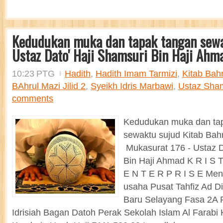
Kedudukan muka dan tapak tangan sewa
Ustaz Dato' Haji Shamsuri Bin Haji Ahm
10:23 PTG
Hadith
,
Hadith Imam Tarmizi
,
Kitab Bah
BAhrul Mazi Jilid 2
,
Syeikh Idris Marbawi
,
Ustaz Sha
comments
Kedudukan muka dan ta
sewaktu sujud Kitab Bahru
Mukasurat 176 - Ustaz D
Bin Haji Ahmad K R I S 
E N T E R P R I S E Me
usaha Pusat Tahfiz Ad D
Baru Selayang Fasa 2A P
Idrisiah Bagan Datoh Perak Sekolah Islam Al Farab