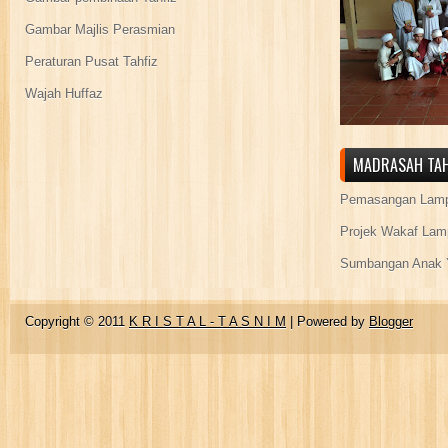
Gambar Majlis Perasmian
Peraturan Pusat Tahfiz
Wajah Huffaz
MADRASAH TAH
Pemasangan Lamp
Projek Wakaf Lam
Sumbangan Anak Y
Copyright © 2011
K R I S T A L - T A S N I M
| Powered by
Blogger