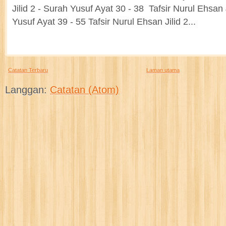
Jilid 2 - Surah Yusuf Ayat 30 - 38 Tafsir Nurul Ehsan 
Yusuf Ayat 39 - 55 Tafsir Nurul Ehsan Jilid 2...
Catatan Terbaru
Laman utama
Langgan:
Catatan (Atom)