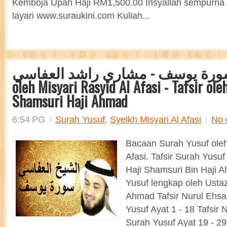
Kemboja Upah Haji RM1,500.00 Insyallah sempurna
layari www.suraukini.com Kuliah...
سورة يوسف - مشاري راشد العفاسي Surah Yus
oleh Misyari Rasyid Al Afasi - Tafsir ole
Shamsuri Haji Ahmad
6:54 PG
Surah Yusuf
,
Syeikh Misyari Al Afasi
No 
Bacaan Surah Yusuf oleh
Afasi. Tafsir Surah Yusuf
Haji Shamsuri Bin Haji A
Yusuf lengkap oleh Usta
Ahmad Tafsir Nurul Ehsan
Yusuf Ayat 1 - 18 Tafsir N
Surah Yusuf Ayat 19 - 29