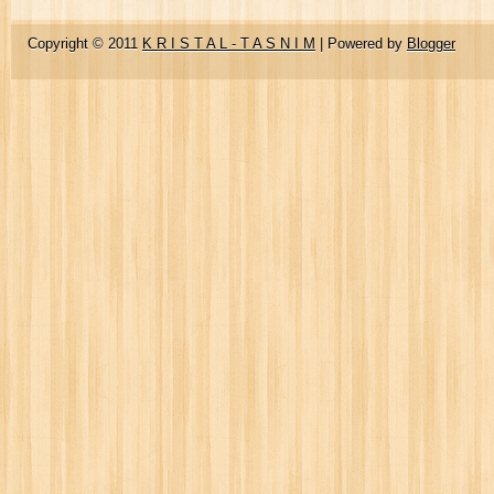
Copyright © 2011
K R I S T A L - T A S N I M
| Powered by
Blogger