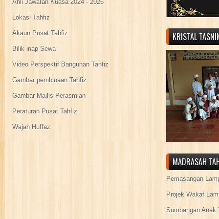
Ahli Jawatan Kuasa 2024 - 2026
Lokasi Tahfiz
Akaun Pusat Tahfiz
KRISTAL TASN
Bilik inap Sewa
Video Perspektif Bangunan Tahfiz
Gambar pembinaan Tahfiz
Gambar Majlis Perasmian
Peraturan Pusat Tahfiz
Wajah Huffaz
MADRASAH TAH
Pemasangan Lamp
Projek Wakaf Lam
Sumbangan Anak Y