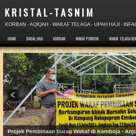
K R I S T A L - T A S N I M
KORBAN - AQIQAH - WAKAF TELAGA - UPAH HAJI - INFA
HOME
BADAL HAJI
KORBAN
WAKAF PONDOK
WAKAF TELAGA KE
Projek Wakaf Telaga Pam Tangan di Kemboja