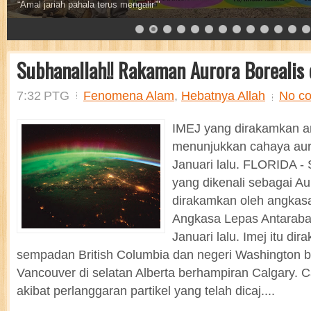
Sebaik baik sedekah adalah sedekah air
Subhanallah!! Rakaman Aurora Borealis d
7:32 PTG
Fenomena Alam
,
Hebatnya Allah
No c
IMEJ yang dirakamkan 
menunjukkan cahaya aur
Januari lalu. FLORIDA - 
yang dikenali sebagai Au
dirakamkan oleh angkas
Angkasa Lepas Antarab
Januari lalu. Imej itu di
sempadan British Columbia dan negeri Washington 
Vancouver di selatan Alberta berhampiran Calgary. Ca
akibat perlanggaran partikel yang telah dicaj....