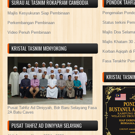
PONDOK TAHFIZ
SURAU AL TASNIM ROKAPRAM CAMBODIA
Pengenalan Pond
Majlis Kesyukuran Siap Pembinaan
Status terkini Pe
Perkembangan Pembinaan
Majlis Doa Selama
Video Penuh Pembinaan
Majlis Khatam 30 
KRISTAL TASNIM MENYOKONG
Korban Aqiqah di 
Fasa Terakhir Pe
KRISTAL TASN
Pusat Tahfiz Ad Diniyyah, Bdr Baru Selayang Fasa
2A Batu Caves
PUSAT TAHFIZ AD DINIYYAH SELAYANG