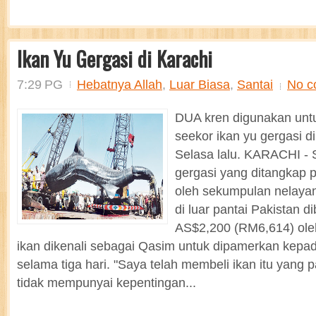
Ikan Yu Gergasi di Karachi
7:29 PG
Hebatnya Allah
,
Luar Biasa
,
Santai
No c
DUA kren digunakan unt
seekor ikan yu gergasi d
Selasa lalu. KARACHI - 
gergasi yang ditangkap p
oleh sekumpulan nelayan
di luar pantai Pakistan d
AS$2,200 (RM6,614) ole
ikan dikenali sebagai Qasim untuk dipamerkan kepa
selama tiga hari. "Saya telah membeli ikan itu yang
tidak mempunyai kepentingan...