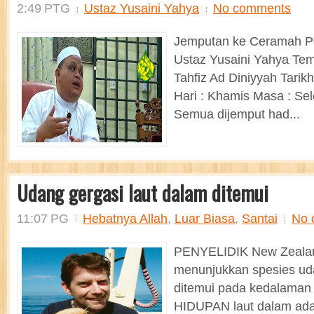
2:49 PTG
Ustaz Yusaini Yahya
No comments
Jemputan ke Ceramah P
Ustaz Yusaini Yahya Tem
Tahfiz Ad Diniyyah Tarikh
Hari : Khamis Masa : Se
Semua dijemput had...
Udang gergasi laut dalam ditemui
11:07 PG
Hebatnya Allah
,
Luar Biasa
,
Santai
No 
PENYELIDIK New Zealan
menunjukkan spesies ud
ditemui pada kedalaman 
HIDUPAN laut dalam adal