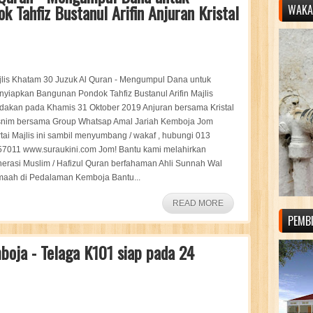
 Tahfiz Bustanul Arifin Anjuran Kristal
WAKAF
lis Khatam 30 Juzuk Al Quran - Mengumpul Dana untuk
yiapkan Bangunan Pondok Tahfiz Bustanul Arifin Majlis
dakan pada Khamis 31 Oktober 2019 Anjuran bersama Kristal
snim bersama Group Whatsap Amal Jariah Kemboja Jom
tai Majlis ini sambil menyumbang / wakaf , hubungi 013
57011 www.suraukini.com Jom! Bantu kami melahirkan
erasi Muslim / Hafizul Quran berfahaman Ahli Sunnah Wal
maah di Pedalaman Kemboja Bantu...
READ MORE
PEMB
boja - Telaga K101 siap pada 24