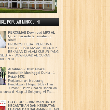
IKEL POPULAR MINGGU INI
PERCUMA!! Download MP3 AL
Quran berserta terjemahan di
sini!!
PROMOSI HEBAT PERCUMA
HINGGA HARI KIAMAT !!! UNTUK
BEKALAN DI ALAM KUBUR YANG
GELITA - DOWNLOAD AL QURAN
AHAN DI ...
Al fatihah - Ustaz Ghazali
Hasbullah Meninggal Dunia - 1
Rejab 1432
Perjalanan akhir seorang
Pendakwah 1 Rejab 1432 - Hari
Jumaat - Ustaz Ghazali Hasbullah
l dunia di Hospital Selayang. Al Fati...
GO GEOUS - MINUMAN UNTUK
KECANTIKAN DAN KESIHATAN
LUARAN DAN DALAMAN (LELAKI