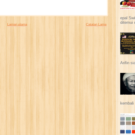
epal Swi
ditemui 
Laman utama
Catatan Lama
Arifin s
kembali 