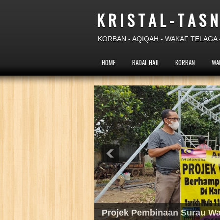
K R I S T A L - T A S N
KORBAN - AQIQAH - WAKAF TELAGA -
HOME
BADAL HAJI
KORBAN
WA
Projek Wakaf Telaga Pam T