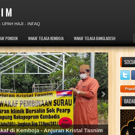
 I M
 UPAH HAJI - INFAQ
KAF PONDOK
WAKAF TELAGA KEMBOJA
WAKAF TELAGA BANGLADESH
SOCIA
Popul
BADAL
angan di Kemboja