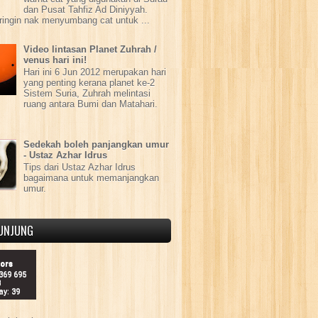
dan Pusat Tahfiz Ad Diniyyah.
ringin nak menyumbang cat untuk ...
Video lintasan Planet Zuhrah /
venus hari ini!
Hari ini 6 Jun 2012 merupakan hari
yang penting kerana planet ke-2
Sistem Suria, Zuhrah melintasi
ruang antara Bumi dan Matahari.
Sedekah boleh panjangkan umur
- Ustaz Azhar Idrus
Tips dari Ustaz Azhar Idrus
bagaimana untuk memanjangkan
umur.
UNJUNG
tors
 369 695
8
ay: 39