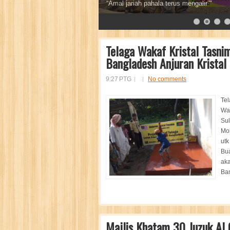
Sebaik baik sedekah adalah sedekah air
7
8
9
10
11
12
13
Telaga Wakaf Kristal Tasni
Bangladesh Anjuran Krista
9:27 PTG
No comments
Tel
Wak
Sul
Mo
utk
Bua
aka
Ban
Majlis Khatam 30 Juzuk Al