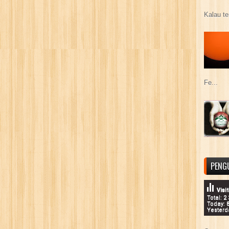
Kalau te
Fe...
PENG
Visi
Total: 2
Today: 
Yesterd