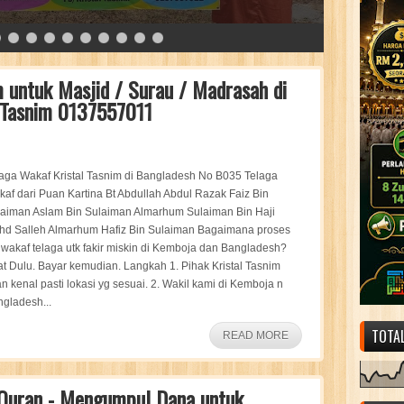
m untuk Masjid / Surau / Madrasah di
l Tasnim 0137557011
aga Wakaf Kristal Tasnim di Bangladesh No B035 Telaga
af dari Puan Kartina Bt Abdullah Abdul Razak Faiz Bin
aiman Aslam Bin Sulaiman Almarhum Sulaiman Bin Haji
hd Salleh Almarhum Hafiz Bin Sulaiman Bagaimana proses
 wakaf telaga utk fakir miskin di Kemboja dan Bangladesh?
t Dulu. Bayar kemudian. Langkah 1. Pihak Kristal Tasnim
n kenal pasti lokasi yg sesuai. 2. Wakil kami di Kemboja n
gladesh...
TOTA
READ MORE
 Quran - Mengumpul Dana untuk