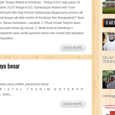
jek Telaga Wakaf di Kemboja - Telaga K101 siap pada 24
tober 2019 Telaga K101 Sumbangan Wakaf oleh Tuan
ehhudin Bin Haji Ahmad Sekeluarga Bagaimana proses utk
af telaga utk fakir miskin di Kemboja dan Bangladesh? Buat
8 ART
u. Bayar kemudian. Langkah 1. Pihak Kristal Tasnim akan
al pasti lokasi yg sesuai. 2. Wakil kami di Kemboja n
gladesh akan ambil gambar lokasi dan hantar kpd pewakaf
 dapatkan...
READ MORE
GELAP 
TERJEM
nya besar
lan yang sedikit, pahalanya besar
R I S T A L T A S N I M E N T E R P R
 E(No...
meningga
READ MORE