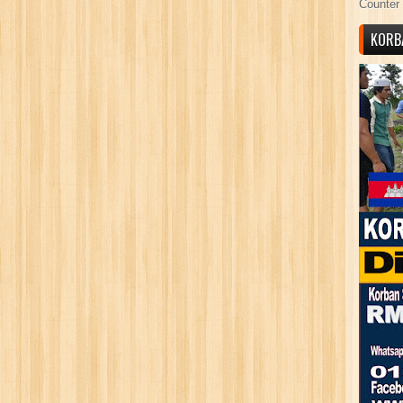
Counter 
KORB