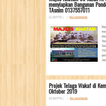
menyiapkan Bangunan Pondok
TAsnim 0137557011
11:28 PTG
No comments
Maj
men
dia
Ta
Ser
75
gen
Ja
Projek Telaga Wakaf di Kem
Oktober 2019
10:36 PTG
No comments