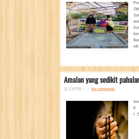
Pro
Ok
Sal
wak
Dul
ken
Ban
utk
Amalan yang sedikit pahala
11:13 PTG
No comments
Ama
K 
I S