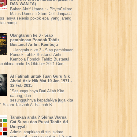
DAN WANITA)
Bahan Aktif Utama : - PhytoCelltec
Malus Domesti Stem Cell daripada
ss Ianya sejenis pokok epal yang jarang
dan hampi...
Ulangtahun ke 3 - Siap
pembinaan Pondok Tahfiz
Bustanul Arifin, Kemboja
Ulangtahun ke 3 - Siap pembinaan
Pondok Tahfiz Bustanul Arifin,
Kemboja Pondok Tahfiz Bustanul
iap dibina pada 15 Oktober 2021 Gam...
Al Fatihah untuk Tuan Guru Nik
Abdul Aziz Nik Mat 10 Jan 1931 -
12 Feb 2015
"Sesungguhnya Dari Allah Kita
datang, dan
sesungguhnya kepadaNya juga kita
" Salam Takziah Al Fatihah B...
Tahukah anda ? Skima Warna
Cat Surau dan Pusat Tahfiz Ad
Diniyyah
Admin lampirkan di sini skima
warna cat yang digunakan di Surau