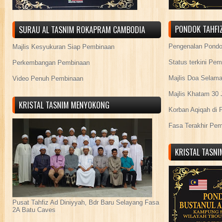
PONDOK TAHFIZ
SURAU AL TASNIM ROKAPRAM CAMBODIA
Pengenalan Pond
Majlis Kesyukuran Siap Pembinaan
Status terkini Pe
Perkembangan Pembinaan
Majlis Doa Selama
Video Penuh Pembinaan
Majlis Khatam 30 
KRISTAL TASNIM MENYOKONG
Korban Aqiqah di 
Fasa Terakhir Pe
KRISTAL TASN
Pusat Tahfiz Ad Diniyyah, Bdr Baru Selayang Fasa
2A Batu Caves