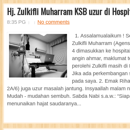
Hj. Zulkifli Muharram KSB uzur di Hospi
8:35 PG
No comments
1. Assalamualaikum ! S
Zulkifli Muharram (Agen
4 dimasukkan ke hospita
angin ahmar, maklumat t
perolehi Zulkifli masih d
Jika ada perkembangan 
pada saya. 2. Emak Rihan
2A/6) juga uzur masalah jantung. Insyaallah malam ni
Mudah - mudahan sembuh. Sabda Nabi s.a.w.: “Siap
menunaikan hajat saudaranya...