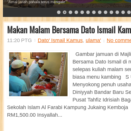
Sebaik baik sedekah adalah sedekah air
Makan Malam Bersama Dato Ismail Kam
11:20 PTG
Dato' Ismail Kamus
,
ulama'
No comme
Gambar jamuan di Majli
Bersama Dato Ismail di
selepas kuliah malam
biasa menu kambing S U
Menyokong penuh usaha
Diniyyah Bandar Baru S
Pusat Tahfiz Idrisiah Ba
Sekolah Islam Al Farabi Kampung Jukaing Kemboj
RM1,500.00 Insyallah...