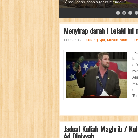
Sebaik baik sedekah adalah sedekah air
7
8
9
10
11
12
13
Menyirap darah ! Lelaki ini
11:08 PTG
Kurang Ajar
,
Musuh Islam
1 
Be
lan
di 
rak
Am
Ma
dan
Te
Jadual Kuliah Maghrib / Ku
Ad Diniyyah