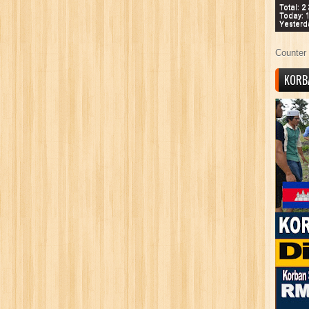
Total: 2
Today: 
Yesterd
Counter 
KORB