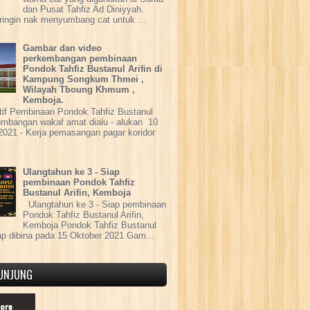
dan Pusat Tahfiz Ad Diniyyah.
ringin nak menyumbang cat untuk ...
Gambar dan video
perkembangan pembinaan
Pondok Tahfiz Bustanul Arifin di
Kampung Songkum Thmei ,
Wilayah Tboung Khmum ,
Kemboja.
tif Pembinaan Pondok Tahfiz Bustanul
Sumbangan wakaf amat dialu - alukan 10
 2021 - Kerja pemasangan pagar koridor
Ulangtahun ke 3 - Siap
pembinaan Pondok Tahfiz
Bustanul Arifin, Kemboja
Ulangtahun ke 3 - Siap pembinaan
Pondok Tahfiz Bustanul Arifin,
Kemboja Pondok Tahfiz Bustanul
iap dibina pada 15 Oktober 2021 Gam...
UNJUNG
tors