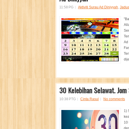
11:58 PG
Aktiviti Surau Ad Diniyyah
,
Jadua
"Ba
All
Sem
Tem
Ad 
Fas
Ter
dij
30 Kelebihan Selawat. Jom 
10:38 PTG
Cinta Rasul
No comments
1) 
kea
10 
den