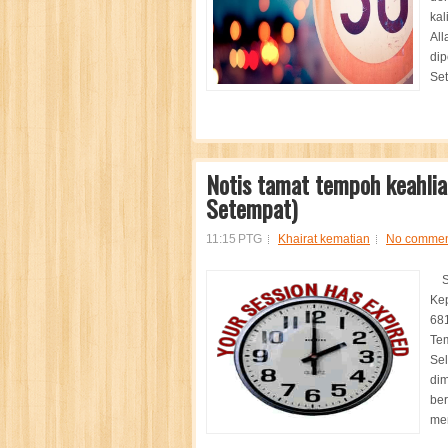
kal
All
dip
Set
Notis tamat tempoh keahlia
Setempat)
11:15 PTG
Khairat kematian
No commen
Se
Ke
681
Te
Sel
di
ber
mem