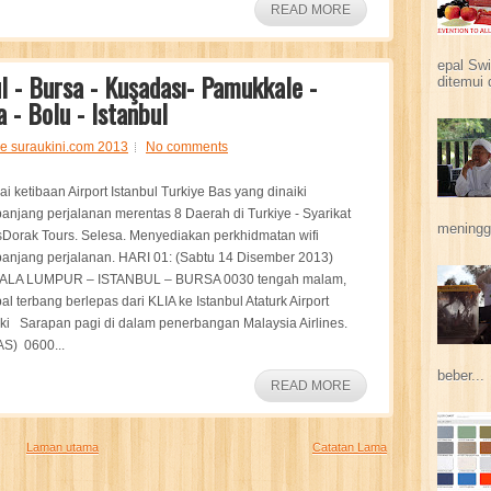
READ MORE
epal Swi
l - Bursa - Kuşadası- Pamukkale -
ditemui 
 - Bolu - Istanbul
le suraukini.com 2013
No comments
ai ketibaan Airport Istanbul Turkiye Bas yang dinaiki
anjang perjalanan merentas 8 Daerah di Turkiye - Syarikat
meningga
Dorak Tours. Selesa. Menyediakan perkhidmatan wifi
anjang perjalanan. HARI 01: (Sabtu 14 Disember 2013)
ALA LUMPUR – ISTANBUL – BURSA 0030 tengah malam,
al terbang berlepas dari KLIA ke Istanbul Ataturk Airport
ki Sarapan pagi di dalam penerbangan Malaysia Airlines.
S) 0600...
beber...
READ MORE
Laman utama
Catatan Lama