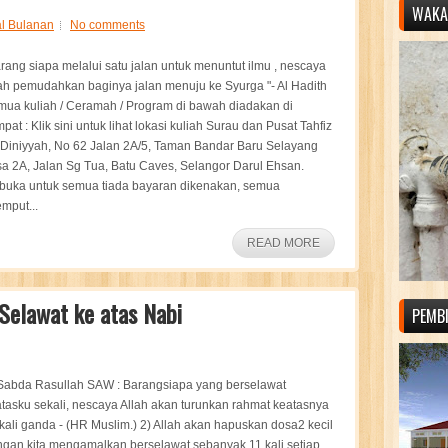
WAKAF
l Bulanan
No comments
rang siapa melalui satu jalan untuk menuntut ilmu , nescaya
ah pemudahkan baginya jalan menuju ke Syurga "- Al Hadith
ua kuliah / Ceramah / Program di bawah diadakan di
pat : Klik sini untuk lihat lokasi kuliah Surau dan Pusat Tahfiz
Diniyyah, No 62 Jalan 2A/5, Taman Bandar Baru Selayang
a 2A, Jalan Sg Tua, Batu Caves, Selangor Darul Ehsan.
buka untuk semua tiada bayaran dikenakan, semua
emput...
READ MORE
Selawat ke atas Nabi
PEMB
Sabda Rasullah SAW : Barangsiapa yang berselawat
tasku sekali, nescaya Allah akan turunkan rahmat keatasnya
kali ganda - (HR Muslim.) 2) Allah akan hapuskan dosa2 kecil
gan kita mengamalkan berselawat sebanyak 11 kali setiap