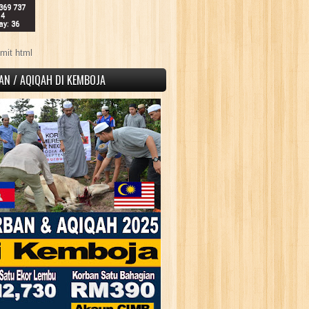
 369 737
14
ay: 36
mit html
AN / AQIQAH DI KEMBOJA