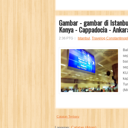
Gambar - gambar di Istanbu
Konya - Cappadocia - Ankara
2:36 PTG
Istanbul
,
Travelog Constantinop
Bal
sep
bas
sep
KU
kap
Tur
(MA
Catatan Terbaru
Langgan:
Catatan (Atom)