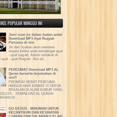
IKEL POPULAR MINGGU INI
Jom! scan jin dalam badan anda!
Download MP3 Ayat Ruqyah
Percuma di sini
Jin dan Syaitan akan memberi
respon ketika anda mendengar ayat
- ayat ruqyah. Admin sertakan di
 ayat - ayat Ruqyah. Jika ad...
PERCUMA!! Download MP3 AL
Quran berserta terjemahan di
sini!!
PROMOSI HEBAT PERCUMA
HINGGA HARI KIAMAT !!! UNTUK
BEKALAN DI ALAM KUBUR YANG
GELITA - DOWNLOAD AL QURAN
AHAN DI ...
GO GEOUS - MINUMAN UNTUK
KECANTIKAN DAN KESIHATAN
LUARAN DAN DALAMAN (LELAKI