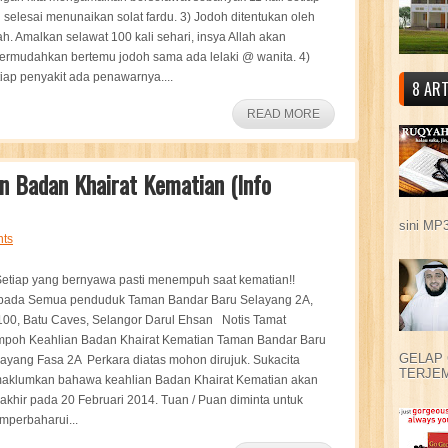
i selesai menunaikan solat fardu. 3) Jodoh ditentukan oleh
ah. Amalkan selawat 100 kali sehari, insya Allah akan
ermudahkan bertemu jodoh sama ada lelaki @ wanita. 4)
iap penyakit ada penawarnya....
8 ART
READ MORE
n Badan Khairat Kematian (Info
sini MP3
ts
tiap yang bernyawa pasti menempuh saat kematian!!
pada Semua penduduk Taman Bandar Baru Selayang 2A,
00, Batu Caves, Selangor Darul Ehsan Notis Tamat
mpoh Keahlian Badan Khairat Kematian Taman Bandar Baru
GELAP 
ayang Fasa 2A Perkara diatas mohon dirujuk. Sukacita
TERJEM
maklumkan bahawa keahlian Badan Khairat Kematian akan
akhir pada 20 Februari 2014. Tuan / Puan diminta untuk
perbaharui...