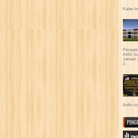
Kalau te
Perspek
Arifin 
Januari
2...
Arifin s
PENG
Visi