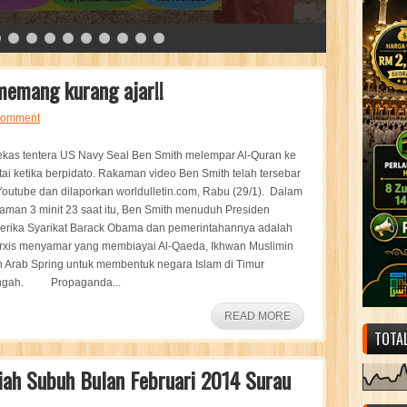
 memang kurang ajar!!
comment
kas tentera US Navy Seal Ben Smith melempar Al-Quran ke
tai ketika berpidato. Rakaman video Ben Smith telah tersebar
Youtube dan dilaporkan worldulletin.com, Rabu (29/1). Dalam
aman 3 minit 23 saat itu, Ben Smith menuduh Presiden
erika Syarikat Barack Obama dan pemerintahannya adalah
rxis menyamar yang membiayai Al-Qaeda, Ikhwan Muslimin
 Arab Spring untuk membentuk negara Islam di Timur
ngah. Propaganda...
READ MORE
TOTA
liah Subuh Bulan Februari 2014 Surau