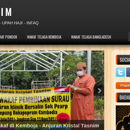
 I M
 UPAH HAJI - INFAQ
KAF PONDOK
WAKAF TELAGA KEMBOJA
WAKAF TELAGA BANGLADESH
SOCIA
Popul
BADAL
angan di Kemboja