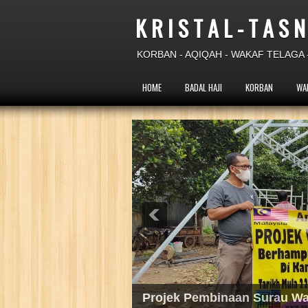
K R I S T A L - T A S N
KORBAN - AQIQAH - WAKAF TELAGA -
HOME
BADAL HAJI
KORBAN
WA
Projek Wakaf Telaga Pam T