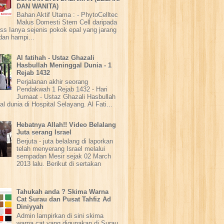
DAN WANITA)
Bahan Aktif Utama : - PhytoCelltec
Malus Domesti Stem Cell daripada
ss Ianya sejenis pokok epal yang jarang
dan hampi...
Al fatihah - Ustaz Ghazali
Hasbullah Meninggal Dunia - 1
Rejab 1432
Perjalanan akhir seorang
Pendakwah 1 Rejab 1432 - Hari
Jumaat - Ustaz Ghazali Hasbullah
l dunia di Hospital Selayang. Al Fati...
Hebatnya Allah!! Video Belalang
Juta serang Israel
Berjuta - juta belalang di laporkan
telah menyerang Israel melalui
sempadan Mesir sejak 02 March
2013 lalu. Berikut di sertakan
Tahukah anda ? Skima Warna
Cat Surau dan Pusat Tahfiz Ad
Diniyyah
Admin lampirkan di sini skima
warna cat yang digunakan di Surau