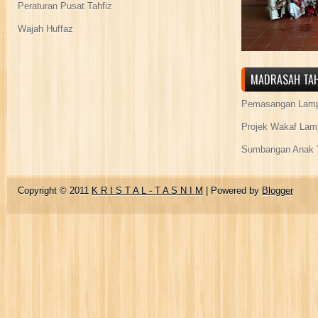
Peraturan Pusat Tahfiz
Wajah Huffaz
MADRASAH TAH
Pemasangan Lamp
Projek Wakaf Lam
Sumbangan Anak Y
Copyright © 2011
K R I S T A L - T A S N I M
| Powered by
Blogger