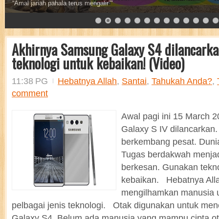
Sebaik baik sedekah adalah sedekah air
Akhirnya Samsung Galaxy S4 dilancarka
teknologi untuk kebaikan! (Video)
11:38 PG
Hebatnya Allah
,
Santai
,
Tahukah Anda?
,
comment
Awal pagi ini 15 March 
Galaxy S IV dilancarkan.
berkembang pesat. Dunia
Tugas berdakwah menjad
berkesan. Gunakan tekno
kebaikan. Hebatnya All
mengilhamkan manusia u
pelbagai jenis teknologi. Otak digunakan untuk me
Galaxy S4. Belum ada manusia yang mampu cipta ot