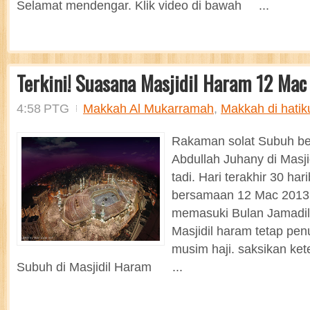
Selamat mendengar. Klik video di bawah ...
Terkini! Suasana Masjidil Haram 12 Mac
4:58 PTG
Makkah Al Mukarramah
,
Makkah di hatik
Rakaman solat Subuh b
Abdullah Juhany di Masji
tadi. Hari terakhir 30 har
bersamaan 12 Mac 2013. 
memasuki Bulan Jamadil 
Masjidil haram tetap pen
musim haji. saksikan ket
Subuh di Masjidil Haram ...