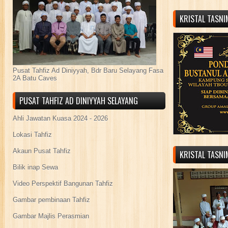
KRISTAL TASN
Pusat Tahfiz Ad Diniyyah, Bdr Baru Selayang Fasa
2A Batu Caves
PUSAT TAHFIZ AD DINIYYAH SELAYANG
Ahli Jawatan Kuasa 2024 - 2026
Lokasi Tahfiz
Akaun Pusat Tahfiz
KRISTAL TASN
Bilik inap Sewa
Video Perspektif Bangunan Tahfiz
Gambar pembinaan Tahfiz
Gambar Majlis Perasmian