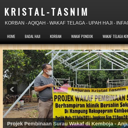
K R I S T A L - T A S N I M
KORBAN - AQIQAH - WAKAF TELAGA - UPAH HAJI - INFA
HOME
BADAL HAJI
KORBAN
WAKAF PONDOK
WAKAF TELAGA KE
Projek Wakaf Telaga Pam Tangan di Kemboja