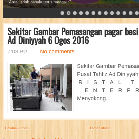
“Sesungguhnya Orang Islam itu adalah bersaudara”"
Sekitar Gambar Pemasangan pagar besi 
Ad Diniyyah 6 Ogos 2016
7:08 PG
No comments
Sekitar Gambar Pemasan
Pusat Tahfiz Ad Diniyya
R I S T A L T 
E N T E R P R
Menyokong...
Catatan Terbaru
Laman utama