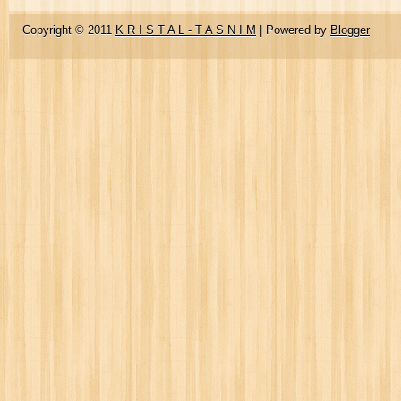
Copyright © 2011
K R I S T A L - T A S N I M
| Powered by
Blogger