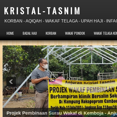
K R I S T A L - T A S N I M
KORBAN - AQIQAH - WAKAF TELAGA - UPAH HAJI - INFA
HOME
BADAL HAJI
KORBAN
WAKAF PONDOK
WAKAF TELAGA KE
Projek Wakaf Air di Bangladesh