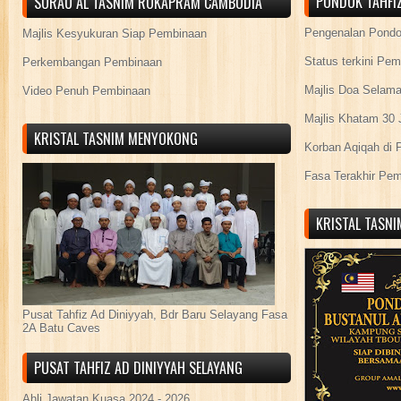
PONDOK TAHFIZ
SURAU AL TASNIM ROKAPRAM CAMBODIA
Pengenalan Pond
Majlis Kesyukuran Siap Pembinaan
Status terkini Pe
Perkembangan Pembinaan
Majlis Doa Selama
Video Penuh Pembinaan
Majlis Khatam 30 
KRISTAL TASNIM MENYOKONG
Korban Aqiqah di 
Fasa Terakhir Pe
KRISTAL TASN
Pusat Tahfiz Ad Diniyyah, Bdr Baru Selayang Fasa
2A Batu Caves
PUSAT TAHFIZ AD DINIYYAH SELAYANG
Ahli Jawatan Kuasa 2024 - 2026