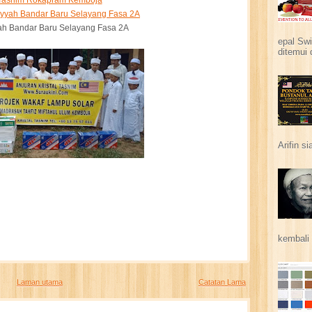
 Tasnim Rokapram Kemboja
niyyah Bandar Baru Selayang Fasa 2A
ah Bandar Baru Selayang Fasa 2A
epal Swi
ditemui 
Arifin s
kembali 
Laman utama
Catatan Lama