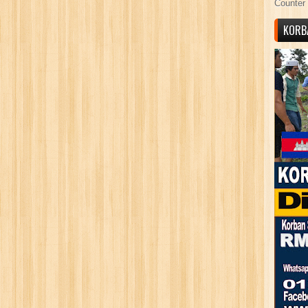
Counter 
KORB