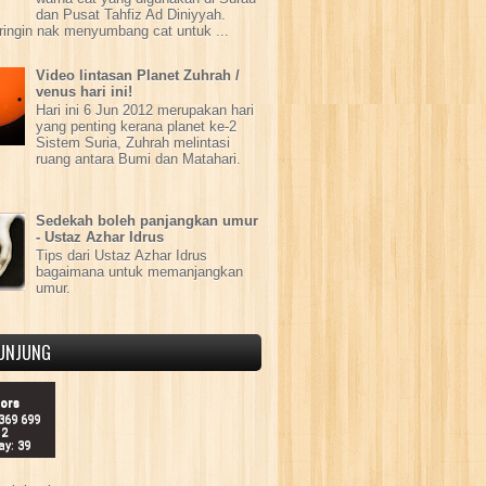
dan Pusat Tahfiz Ad Diniyyah.
ringin nak menyumbang cat untuk ...
Video lintasan Planet Zuhrah /
venus hari ini!
Hari ini 6 Jun 2012 merupakan hari
yang penting kerana planet ke-2
Sistem Suria, Zuhrah melintasi
ruang antara Bumi dan Matahari.
Sedekah boleh panjangkan umur
- Ustaz Azhar Idrus
Tips dari Ustaz Azhar Idrus
bagaimana untuk memanjangkan
umur.
UNJUNG
tors
 369 699
12
ay: 39