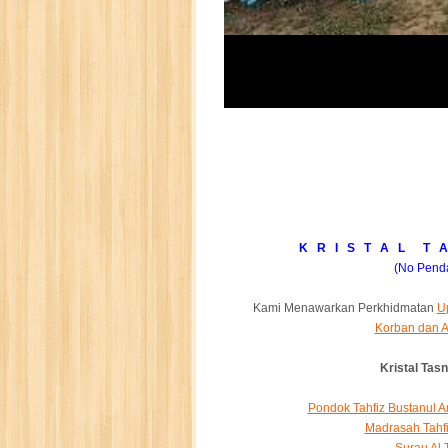
K R I S T A L T A
(No Pend
Kami Menawarkan Perkhidmatan
U
Korban dan A
Kristal Ta
Pondok Tahfiz Bustanul 
Madrasah Tahf