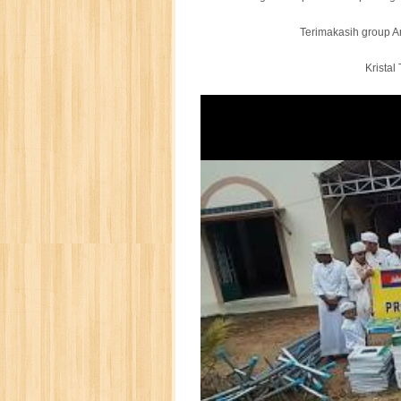
Terimakasih group Am
Kristal