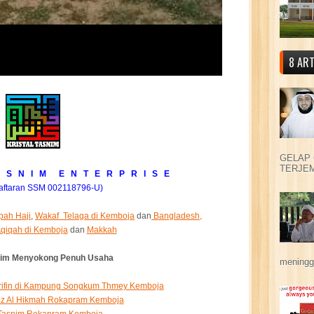
8 ART
GELAP 
TERJEM
 S N I M E N T E R P R I S E
aftaran SSM 002118796-U)
pah Haji
,
Wakaf Telaga di Kemboja
dan
Bangladesh,
qiqah di Kemboja
dan
Makkah
snim Menyokong Penuh Usaha
meningga
Arifin di Kampung Songkum Thmey Kemboja
iz Al Hikmah Rokapram Kemboja