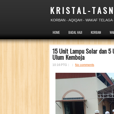
K R I S T A L - T A S N
KORBAN - AQIQAH - WAKAF TELAGA -
HOME
BADAL HAJI
KORBAN
WA
15 Unit Lampu Solar dan 5 U
Ulum Kemboja
10:16 PTG
No comments