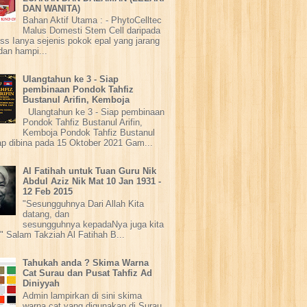
DAN WANITA)
Bahan Aktif Utama : - PhytoCelltec
Malus Domesti Stem Cell daripada
ss Ianya sejenis pokok epal yang jarang
dan hampi...
Ulangtahun ke 3 - Siap
pembinaan Pondok Tahfiz
Bustanul Arifin, Kemboja
Ulangtahun ke 3 - Siap pembinaan
Pondok Tahfiz Bustanul Arifin,
Kemboja Pondok Tahfiz Bustanul
iap dibina pada 15 Oktober 2021 Gam...
Al Fatihah untuk Tuan Guru Nik
Abdul Aziz Nik Mat 10 Jan 1931 -
12 Feb 2015
"Sesungguhnya Dari Allah Kita
datang, dan
sesungguhnya kepadaNya juga kita
" Salam Takziah Al Fatihah B...
Tahukah anda ? Skima Warna
Cat Surau dan Pusat Tahfiz Ad
Diniyyah
Admin lampirkan di sini skima
warna cat yang digunakan di Surau