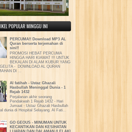
IKEL POPULAR MINGGU INI
PERCUMA!! Download MP3 AL
Quran berserta terjemahan di
sini!!
PROMOSI HEBAT PERCUMA
HINGGA HARI KIAMAT !!! UNTUK
BEKALAN DI ALAM KUBUR YANG
GELITA - DOWNLOAD AL QURAN
AHAN DI ...
Al fatihah - Ustaz Ghazali
Hasbullah Meninggal Dunia - 1
Rejab 1432
Perjalanan akhir seorang
Pendakwah 1 Rejab 1432 - Hari
Jumaat - Ustaz Ghazali Hasbullah
l dunia di Hospital Selayang. Al Fati...
GO GEOUS - MINUMAN UNTUK
KECANTIKAN DAN KESIHATAN
LUARAN DAN DALAMAN (LELAKI