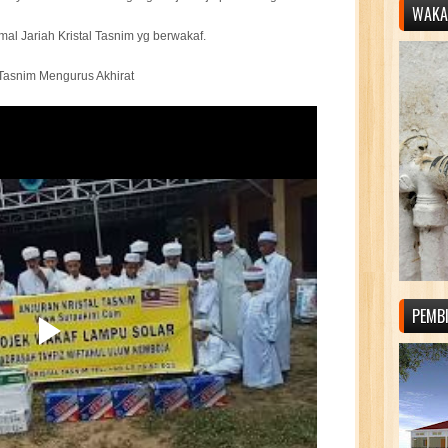
WAKAF
al Jariah Kristal Tasnim yg berwakaf.
 Tasnim Mengurus Akhirat
PEMB