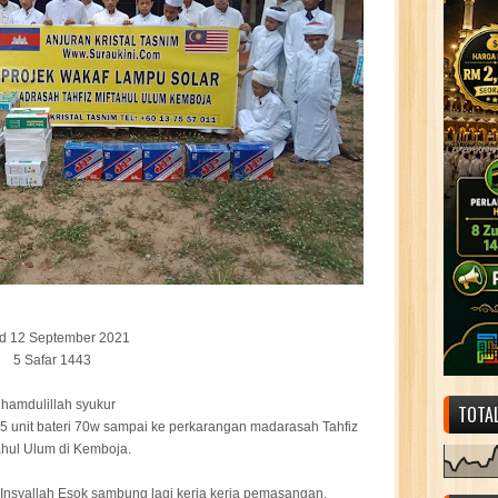
d 12 September 2021
5 Safar 1443
lhamdulillah syukur
TOTA
 5 unit bateri 70w sampai ke perkarangan madarasah Tahfiz
ahul Ulum di Kemboja.
nsyallah Esok sambung lagi kerja kerja pemasangan.