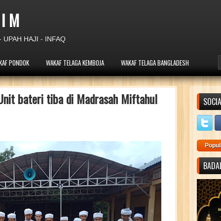
 I M
 UPAH HAJI - INFAQ
KAF PONDOK
WAKAF TELAGA KEMBOJA
WAKAF TELAGA BANGLADESH
nit bateri tiba di Madrasah Miftahul
SOCIA
Popul
BADAL