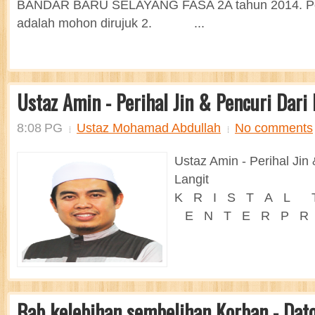
BANDAR BARU SELAYANG FASA 2A tahun 2014. Per
adalah mohon dirujuk 2. ...
Ustaz Amin - Perihal Jin & Pencuri Dari 
8:08 PG
Ustaz Mohamad Abdullah
No comments
Ustaz Amin - Perihal Jin 
Langit
K R I S T A L 
E N T E R P R I 
Bab kelebihan sembelihan Korban - Dato