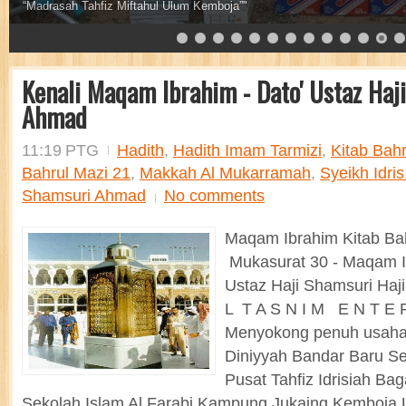
Pendaftaran dibuka sekarang , hubungi 013 755 7011
Kenali Maqam Ibrahim - Dato' Ustaz Haj
Ahmad
11:19 PTG
Hadith
,
Hadith Imam Tarmizi
,
Kitab Bahr
Bahrul Mazi 21
,
Makkah Al Mukarramah
,
Syeikh Idri
Shamsuri Ahmad
No comments
Maqam Ibrahim Kitab Bahr
Mukasurat 30 - Maqam Ib
Ustaz Haji Shamsuri Haj
L T A S N I M E N T E R
Menyokong penuh usaha 
Diniyyah Bandar Baru S
Pusat Tahfiz Idrisiah Ba
Sekolah Islam Al Farabi Kampung Jukaing Kemboja 