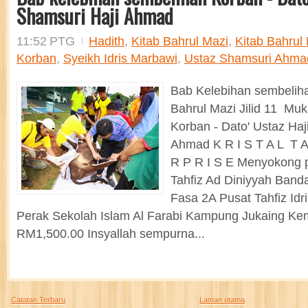
Shamsuri Haji Ahmad
11:52 PTG
Hadith
,
Kitab Bahrul Mazi
,
Kitab Bahrul 
Korban
,
Syeikh Idris Marbawi
,
Ustaz Shamsuri Ahma
Bab Kelebihan sembelih
Bahrul Mazi Jilid 11 Muk
Korban - Dato' Ustaz Haj
Ahmad K R I S T A L T 
R P R I S E Menyokong 
Tahfiz Ad Diniyyah Band
Fasa 2A Pusat Tahfiz Id
Perak Sekolah Islam Al Farabi Kampung Jukaing Ke
RM1,500.00 Insyallah sempurna...
Catatan Terbaru
Laman utama