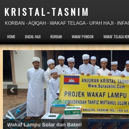
K R I S T A L - T A S N I M
KORBAN - AQIQAH - WAKAF TELAGA - UPAH HAJI - INFA
HOME
BADAL HAJI
KORBAN
WAKAF PONDOK
WAKAF TELAGA KE
Insya Allah Sempurna