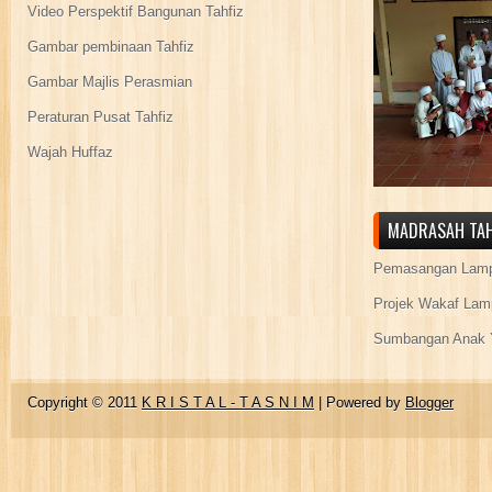
Video Perspektif Bangunan Tahfiz
Gambar pembinaan Tahfiz
Gambar Majlis Perasmian
Peraturan Pusat Tahfiz
Wajah Huffaz
MADRASAH TAH
Pemasangan Lamp
Projek Wakaf Lam
Sumbangan Anak Y
Copyright © 2011
K R I S T A L - T A S N I M
| Powered by
Blogger