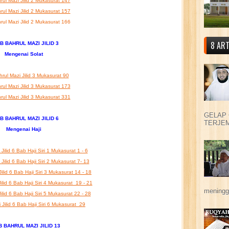
rul Mazi Jilid 2 Mukasurat 147
rul Mazi Jilid 2 Mukasurat 157
rul Mazi Jilid 2 Mukasurat 166
8 ART
B BAHRUL MAZI JILID 3
Mengenai Solat
hrul Mazi Jilid 3 Mukasurat 90
rul Mazi Jilid 3 Mukasurat 173
rul Mazi Jilid 3 Mukasurat 331
GELAP 
B BAHRUL MAZI JILID 6
TERJEM
Mengenai Haji
Jilid 6 Bab Haji Siri 1 Mukasurat 1 - 6
Jilid 6 Bab Haji Siri 2 Mukasurat 7- 13
ilid 6 Bab Haji Siri 3 Mukasurat 14 - 18
ilid 6 Bab Haji Siri 4 Mukasurat 19 - 21
meningga
ilid 6 Bab Haji Siri 5 Mukasurat 22 - 28
 Jilid 6 Bab Haji Siri 6 Mukasurat 29
B BAHRUL MAZI JILID 13