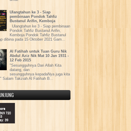
Ulangtahun ke 3 - Siap
pembinaan Pondok Tahfiz
Bustanul Arifin, Kemboja
Ulangtahun ke 3 - Siap pembinaan
Pondok Tahfiz Bustanul Arifin,
Kemboja Pondok Tahfiz Bustanul
iap dibina pada 15 Oktober 2021 Gam...
Al Fatihah untuk Tuan Guru Nik
Abdul Aziz Nik Mat 10 Jan 1931 -
12 Feb 2015
"Sesungguhnya Dari Allah Kita
datang, dan
sesungguhnya kepadaNya juga kita
" Salam Takziah Al Fatihah B...
UNJUNG
tors
 369 720
33
ay: 39