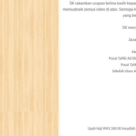
SK rakamkan ucapan terima kasih kepa
memuatnaik semua video di atas. Semoga Al
yang be
SK meny
Jaza
Me
Pusat Tahfiz Ad D
Pusat Tahf
Sekolah Islam 
Upah Haji RM1,500.00 Insyallah