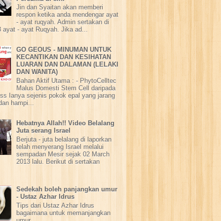
Jin dan Syaitan akan memberi
respon ketika anda mendengar ayat
- ayat ruqyah. Admin sertakan di
 ayat - ayat Ruqyah. Jika ad...
GO GEOUS - MINUMAN UNTUK
KECANTIKAN DAN KESIHATAN
LUARAN DAN DALAMAN (LELAKI
DAN WANITA)
Bahan Aktif Utama : - PhytoCelltec
Malus Domesti Stem Cell daripada
ss Ianya sejenis pokok epal yang jarang
dan hampi...
Hebatnya Allah!! Video Belalang
Juta serang Israel
Berjuta - juta belalang di laporkan
telah menyerang Israel melalui
sempadan Mesir sejak 02 March
2013 lalu. Berikut di sertakan
Sedekah boleh panjangkan umur
- Ustaz Azhar Idrus
Tips dari Ustaz Azhar Idrus
bagaimana untuk memanjangkan
umur.