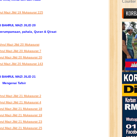
Counter 
KORB
ul Mazi Jilid 19 Mukasurat 225
B BAHRUL MAZI JILID 20
perumpamaan, pahala, Quran & Qiraat
hrul Mazi Jilid 20 Mukasurat
hrul Mazi Jilid 20 Mukasurat 7
rul Mazi Jilid 20 Mukasurat 20
ul Mazi Jilid 20 Mukasurat 143
B BAHRUL MAZI JILID 21
Mengenai Tafsir
hrul Mazi Jilid 21 Mukasurat 2
hrul Mazi Jilid 21 Mukasurat 4
rul Mazi Jilid 21 Mukasurat 18
rul Mazi Jilid 21 Mukasurat 19
rul Mazi Jilid 21 Mukasurat 23
rul Mazi Jilid 21 Mukasurat 25