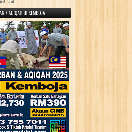
mit html
AN / AQIQAH DI KEMBOJA