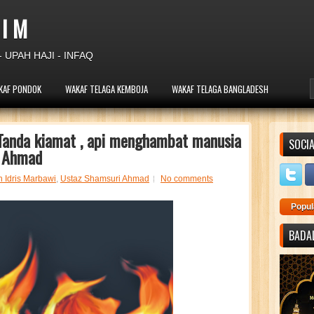
 I M
 UPAH HAJI - INFAQ
KAF PONDOK
WAKAF TELAGA KEMBOJA
WAKAF TELAGA BANGLADESH
- Tanda kiamat , api menghambat manusia
SOCIA
i Ahmad
h Idris Marbawi
,
Ustaz Shamsuri Ahmad
No comments
Popul
BADAL