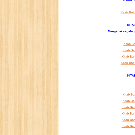
Kitab Bahr
KITA
Mengenai segala 
Kitab Ba
Kitab Ba
Kitab Bah
Kitab Bahr
KITA
Kitab Ba
Kitab Ba
Kitab Bah
Kitab Bah
Kitab Bah
Kitab Bah