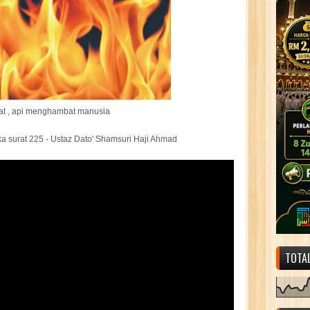
at , api menghambat manusia
ka surat 225 - Ustaz Dato' Shamsuri Haji Ahmad
TOTA