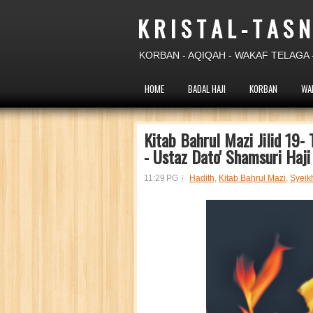
K R I S T A L - T A S N
KORBAN - AQIQAH - WAKAF TELAGA -
HOME
BADAL HAJI
KORBAN
WA
Kitab Bahrul Mazi Jilid 19
- Ustaz Dato' Shamsuri Haj
11:29 PG
Hadith
,
Kitab Bahrul Mazi
,
Syeik