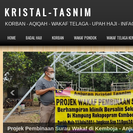
K R I S T A L - T A S N I M
KORBAN - AQIQAH - WAKAF TELAGA - UPAH HAJI - INFA
HOME
BADAL HAJI
KORBAN
WAKAF PONDOK
WAKAF TELAGA KE
Projek Wakaf Telaga Pam Tangan di Kemboja