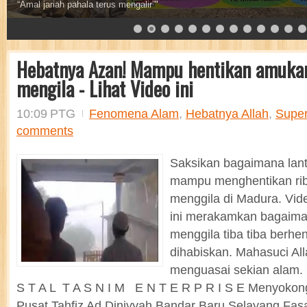
Sebaik baik sedekah adalah sedekah air
Hebatnya Azan! Mampu hentikan amukan
mengila - Lihat Video ini
10:09 PTG
Fenomena Alam
,
Hebatnya Allah
,
Supe
comments
Saksikan bagaimana lan
mampu menghentikan rib
menggila di Madura. Vide
ini merakamkan bagaima
menggila tiba tiba berhe
dihabiskan. Mahasuci Al
menguasai sekian alam. 
S T A L T A S N I M E N T E R P R I S E Menyoko
Pusat Tahfiz Ad Diniyyah Bandar Baru Selayang Fas