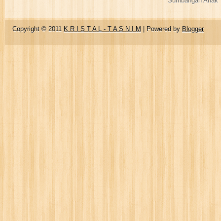
Sumbangan Anak Y
Copyright © 2011
K R I S T A L - T A S N I M
| Powered by
Blogger