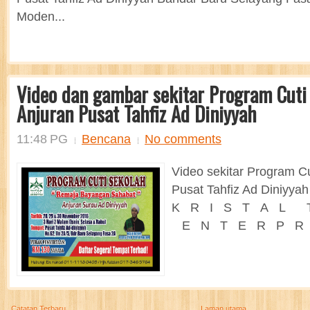
Moden...
Video dan gambar sekitar Program Cuti
Anjuran Pusat Tahfiz Ad Diniyyah
11:48 PG
Bencana
No comments
Video sekitar Program C
Pusat Tahfiz Ad Diniyyah
K R I S T A L 
E N T E R P R I 
Catatan Terbaru
Laman utama