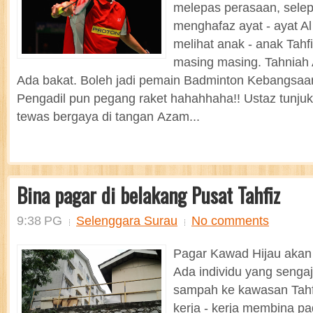
melepas perasaan, selep
menghafaz ayat - ayat A
melihat anak - anak Tahfi
masing masing. Tahniah
Ada bakat. Boleh jadi pemain Badminton Kebangsaan 
Pengadil pun pegang raket hahahhaha!! Ustaz tunjuk 
tewas bergaya di tangan Azam...
Bina pagar di belakang Pusat Tahfiz
9:38 PG
Selenggara Surau
No comments
Pagar Kawad Hijau akan d
Ada individu yang seng
sampah ke kawasan Tahfiz 
kerja - kerja membina pa