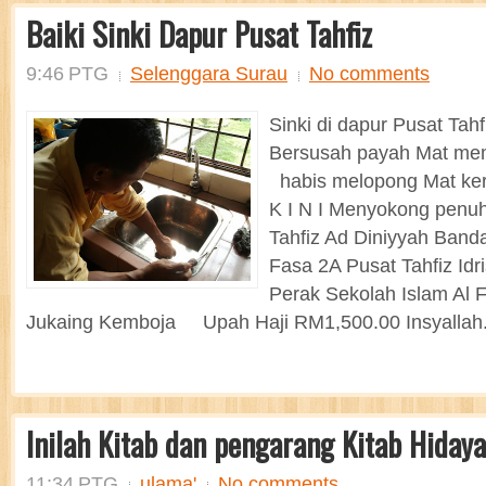
Baiki Sinki Dapur Pusat Tahfiz
9:46 PTG
Selenggara Surau
No comments
Sinki di dapur Pusat Tah
Bersusah payah Mat me
habis melopong Mat ke
K I N I Menyokong penu
Tahfiz Ad Diniyyah Band
Fasa 2A Pusat Tahfiz Id
Perak Sekolah Islam Al
Jukaing Kemboja Upah Haji RM1,500.00 Insyallah.
Inilah Kitab dan pengarang Kitab Hiday
11:34 PTG
ulama'
No comments