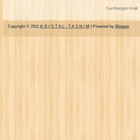
Sumbangan Anak Y
Copyright © 2011
K R I S T A L - T A S N I M
| Powered by
Blogger