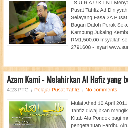
S U R A U K I N I Meny
Pusat Tahfiz Ad Diniyya
Selayang Fasa 2A Pusat T
Bagan Datoh Perak Sekol
Kampung Jukaing Kembo
RM1,500.00 Insyallah s
2791608 - layari www.sur
Azam Kami - Melahirkan Al Hafiz yang b
4:23 PTG
Pelajar Pusat Tahfiz
No comments
Mulai Ahad 10 April 2011 
Tahfiz diwajibkan mengik
Kitab Ala Pondok bagi m
pengetahuan Fardhu Ain