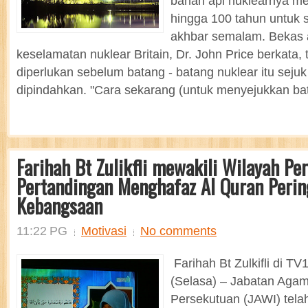
bahan api nuklearnya m
hingga 100 tahun untuk s
akhbar semalam. Bekas 
keselamatan nuklear Britain, Dr. John Price berkata, 
diperlukan sebelum batang - batang nuklear itu seju
dipindahkan. "Cara sekarang (untuk menyejukkan bat
Farihah Bt Zulikfli mewakili Wilayah Pe
Pertandingan Menghafaz Al Quran Perin
Kebangsaan
11:22 PG
Motivasi
No comments
Farihah Bt Zulkifli di T
(Selasa) – Jabatan Agam
Persekutuan (JAWI) tel