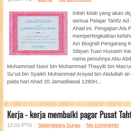
Inilah kitab yang akan d
semua Pelajar Tahfiz Ad 
Ahad ini. Pengajian Ala 
mempertingkatkan kefa
Ain Biografi Pengarang 
Sibyan Tuan Hussein Ked
nama penuhnya Abu Abdu
Muhammad Nasir bin Muhammad Thayyib bin Mas’ud
Su’ud bin Syaikh Muhammad Arsyad bin Abdullah al-B
pada hari Ahad 20 Jamadilawal 1280H...
Kerja - kerja membaiki pagar Pusat Tahf
12:01 PTG
Selenggara Surau
No comments