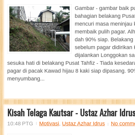
Gambar - gambar baik pu
bahagian belakang Pusat
mencuri masa meninjau ke
membaik pulih pagar. Alh
dah 90% siap. Belakang P
sebelum pagar didirikan
dijalankan Longgokan s
sesuka hati di belakang Pusat Tahfiz - Tiada kesedara
pagar di pacak Kawad hijau 8 kaki siap dipasang. 90
menyumbang...
Kisah Telaga Kautsar - Ustaz Azhar Idru
10:48 PTG
Motivasi
,
Ustaz Azhar Idrus
No comm