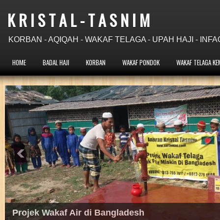
K R I S T A L - T A S N I M
KORBAN - AQIQAH - WAKAF TELAGA - UPAH HAJI - INFA
HOME
BADAL HAJI
KORBAN
WAKAF PONDOK
WAKAF TELAGA KE
Pondok Tahfiz Bustanul Arifin di Kemboja kini 