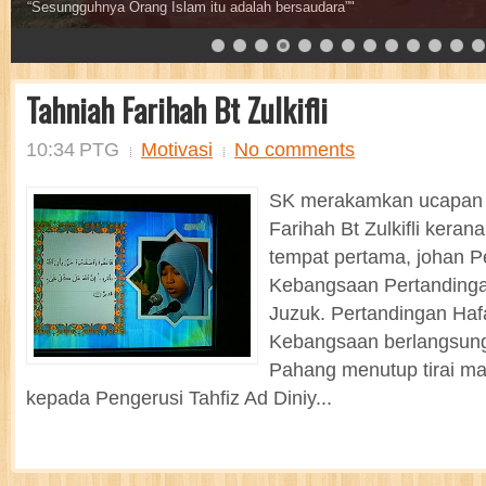
“Jom! Rebut saham wakaf”"
Tahniah Farihah Bt Zulkifli
10:34 PTG
Motivasi
No comments
SK merakamkan ucapan 
Farihah Bt Zulkifli keran
tempat pertama, johan P
Kebangsaan Pertandinga
Juzuk. Pertandingan Haf
Kebangsaan berlangsung
Pahang menutup tirai ma
kepada Pengerusi Tahfiz Ad Diniy...