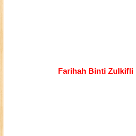
Tahap 1 – 20 Juzuk (Lelaki)
Kategori Nama Hafiz
Johan Mohd Fakhri Bin Othman
Naib Johan Muhammad Asim Bin Salleh San
Ketiga Mohd Bazli Bin Zakaria
Tahap 1 – 20 Juzuk (Perempuan)
Kategori Nama Hafizah
Johan
Farihah Binti Zulkifli
Naib Johan Siti Aishah Jauhara Binti Surtahm
Ketiga
Tahap 1 – 30 Juzuk (Lelaki)
Kategori Nama Hafiz
Johan Ahmad Syamil Bin Mohd Esa
Naib Johan Mohd Syahid Al-Amin Bin Razali
Ketiga Abdul Aziz Bin Mohd Isa