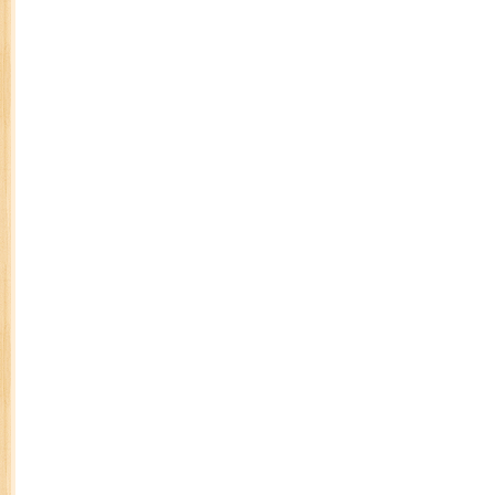
YBhg. Puan Hajjah Ramlah Binti Yong, Ti
(Operasi) JAWI
. Peserta Johan akan mewakili Wi
Majlis Menghafaz Al-Quran Peringkat Kebangsaan 
pada 4-8 April 2011 di Kuantan Pahang.
Berikut keputusan penuh pertandingan:
Tahap 1 – 10 Juzuk (Lelaki)
Kategori Nama Hafiz
Johan Mohd Rashid Ridha Bin Mohd Shu
Naib Johan Muhd Amir Bin Rosley
Ketiga Muhammad Syakir Bin Mohd Rosna
Tahap 1 – 10 Juzuk (Perempuan)
Kategori Nama Hafizah
Johan Putri Nur Nadia Binti Bakri
Naib Johan Tuan Puteri Fadwaddiyanah Binti 
Ketiga Maisarah Binti Long Zor