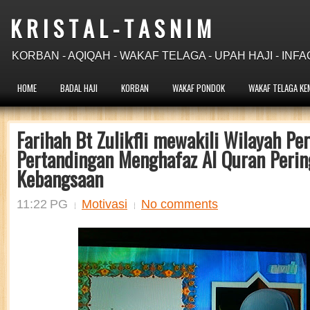
K R I S T A L - T A S N I M
KORBAN - AQIQAH - WAKAF TELAGA - UPAH HAJI - INFA
HOME
BADAL HAJI
KORBAN
WAKAF PONDOK
WAKAF TELAGA KE
Farihah Bt Zulikfli mewakili Wilayah Pe
Pertandingan Menghafaz Al Quran Perin
Kebangsaan
11:22 PG
Motivasi
No comments