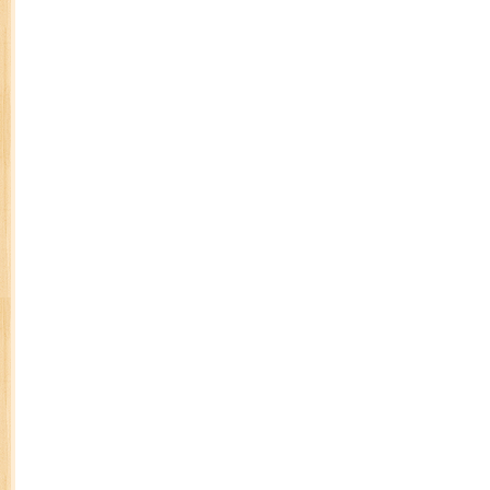
Objektif utama pertandingan ini diadakan adalah un
pembudayaan minat membaca dan menghafaz Al-
menyuburkan semangat masyarakat Islam untuk m
Qira’atul Quran.
Pada tahun ini seramai 27 orang peserta terpili
peringkat akhir yang diadakan selama 2 hari. 1
bahagian dalam kategori 1 hingga 10 juzuk, 7 oran
hingga 20 juzuk dan 5 orang kategori 1 hingga 30 
ini telah diadili oleh 7 orang hakim.
Sebelum itu, seramai 27 orang peserta telah me
saringan yang diadakan pada 3 Mac 2011 di Tingkat
Islam, JAWI, Jalan Perdana, Kuala Lumpur.
Perasmian penutup dan penyampaian hadiah telah 