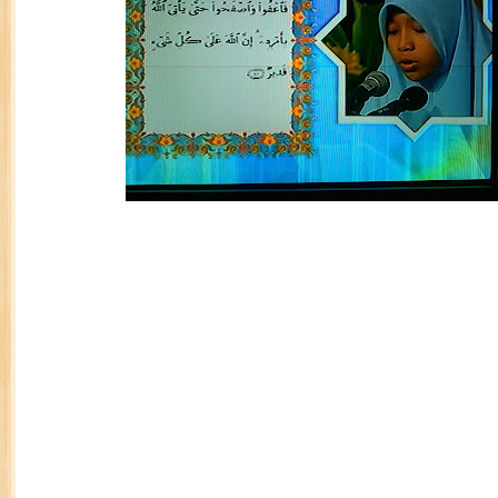
Farihah Bt Zulkifli di TV1
15 Mac 2011 (Selasa)
–
Jabatan Agama Islam Wil
(JAWI)
telah mengadakan ‘Majlis Menghafaz Al
Wilayah Persekutuan Tahun 1432H /2011M bertemp
Syakirin, KLCC, Kuala Lumpur.
Program tahunan JAWI ini diadakan adalah bertuj
calon yang benar-benar layak untuk mewakili Wila
Pertandingan Menghafaz Al-Quran Peringkat Keba
2011 ini.