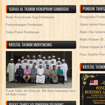
PONDOK TAHFIZ
SURAU AL TASNIM ROKAPRAM CAMBODIA
Pengenalan Pond
Majlis Kesyukuran Siap Pembinaan
Status terkini Pe
Perkembangan Pembinaan
Majlis Doa Selama
Video Penuh Pembinaan
Majlis Khatam 30 
KRISTAL TASNIM MENYOKONG
Korban Aqiqah di 
Fasa Terakhir Pe
KRISTAL TASN
Pusat Tahfiz Ad Diniyyah, Bdr Baru Selayang Fasa
2A Batu Caves
PUSAT TAHFIZ AD DINIYYAH SELAYANG