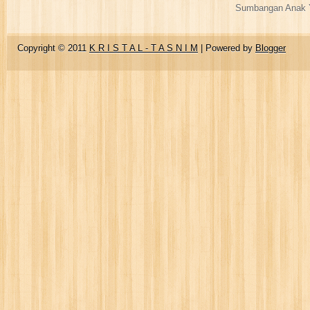
Sumbangan Anak Y
Copyright © 2011
K R I S T A L - T A S N I M
| Powered by
Blogger