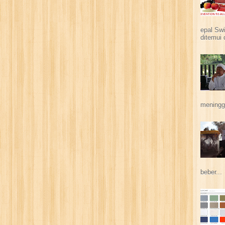
epal Swi
ditemui 
meningga
beber...