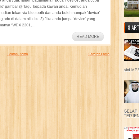
a anda tidak faham bagaimana nak cari 'device', anda cuba
nd' gambar @ 'lagu' kepada kawan anda. Kemudian
udian tekan via bluetooth dan anda boleh nampak 'device'
g ada di dalam bilik itu. 3) Jika anda jumpa 'device' yang
manya “WDX 2201,...
8 ART
READ MORE
Laman utama
Catatan Lama
sini MP3
GELAP 
TERJEM