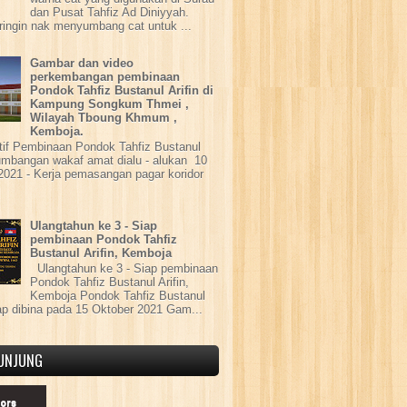
dan Pusat Tahfiz Ad Diniyyah.
ringin nak menyumbang cat untuk ...
Gambar dan video
perkembangan pembinaan
Pondok Tahfiz Bustanul Arifin di
Kampung Songkum Thmei ,
Wilayah Tboung Khmum ,
Kemboja.
tif Pembinaan Pondok Tahfiz Bustanul
Sumbangan wakaf amat dialu - alukan 10
 2021 - Kerja pemasangan pagar koridor
Ulangtahun ke 3 - Siap
pembinaan Pondok Tahfiz
Bustanul Arifin, Kemboja
Ulangtahun ke 3 - Siap pembinaan
Pondok Tahfiz Bustanul Arifin,
Kemboja Pondok Tahfiz Bustanul
iap dibina pada 15 Oktober 2021 Gam...
UNJUNG
tors