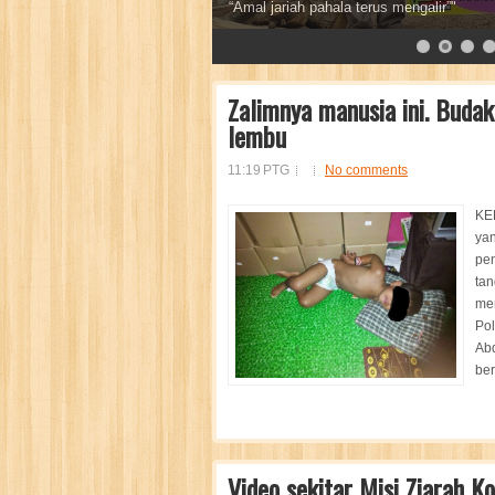
Sebaik baik sedekah adalah sedekah air
7
8
9
10
11
12
13
Zalimnya manusia ini. Buda
lembu
11:19 PTG
No comments
KEP
yan
pen
tan
mem
Pol
Ab
ber
Video sekitar Misi Ziarah 