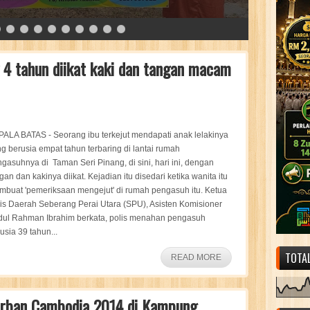
k 4 tahun diikat kaki dan tangan macam
ALA BATAS - Seorang ibu terkejut mendapati anak lelakinya
g berusia empat tahun terbaring di lantai rumah
gasuhnya di Taman Seri Pinang, di sini, hari ini, dengan
gan dan kakinya diikat. Kejadian itu disedari ketika wanita itu
buat 'pemeriksaan mengejut' di rumah pengasuh itu. Ketua
is Daerah Seberang Perai Utara (SPU), Asisten Komisioner
dul Rahman Ibrahim berkata, polis menahan pengasuh
usia 39 tahun...
TOTA
READ MORE
Korban Cambodia 2014 di Kampung