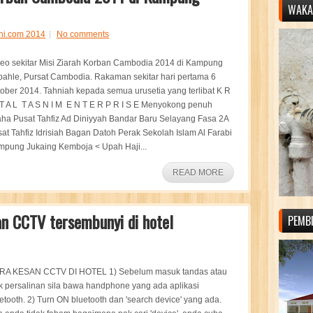
WAKAF
ni.com 2014
No comments
eo sekitar Misi Ziarah Korban Cambodia 2014 di Kampung
ahle, Pursat Cambodia. Rakaman sekitar hari pertama 6
ober 2014. Tahniah kepada semua urusetia yang terlibat K R
 T A L T A S N I M E N T E R P R I S E Menyokong penuh
ha Pusat Tahfiz Ad Diniyyah Bandar Baru Selayang Fasa 2A
at Tahfiz Idrisiah Bagan Datoh Perak Sekolah Islam Al Farabi
pung Jukaing Kemboja < Upah Haji...
READ MORE
n CCTV tersembunyi di hotel
PEMB
RA KESAN CCTV DI HOTEL 1) Sebelum masuk tandas atau
ik persalinan sila bawa handphone yang ada aplikasi
etooth. 2) Turn ON bluetooth dan 'search device' yang ada.