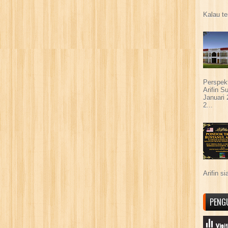
Kalau te
Perspek
Arifin 
Januari
2...
Arifin s
PENG
Visi