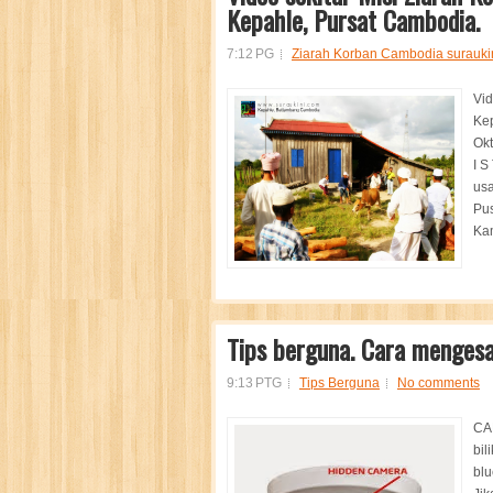
Kepahle, Pursat Cambodia.
7:12 PG
Ziarah Korban Cambodia surauki
Vid
Kep
Okt
I S
usa
Pus
Kam
Tips berguna. Cara mengesa
9:13 PTG
Tips Berguna
No comments
CA
bil
blu