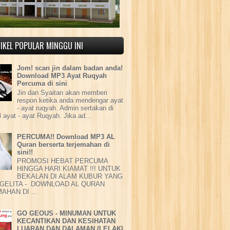
IKEL POPULAR MINGGU INI
Jom! scan jin dalam badan anda!
Download MP3 Ayat Ruqyah
Percuma di sini
Jin dan Syaitan akan memberi
respon ketika anda mendengar ayat
- ayat ruqyah. Admin sertakan di
 ayat - ayat Ruqyah. Jika ad...
PERCUMA!! Download MP3 AL
Quran berserta terjemahan di
sini!!
PROMOSI HEBAT PERCUMA
HINGGA HARI KIAMAT !!! UNTUK
BEKALAN DI ALAM KUBUR YANG
GELITA - DOWNLOAD AL QURAN
AHAN DI ...
GO GEOUS - MINUMAN UNTUK
KECANTIKAN DAN KESIHATAN
LUARAN DAN DALAMAN (LELAKI