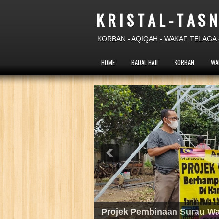
K R I S T A L - T A S N
KORBAN - AQIQAH - WAKAF TELAGA -
HOME
BADAL HAJI
KORBAN
WA
Projek Wakaf Telaga Pam T