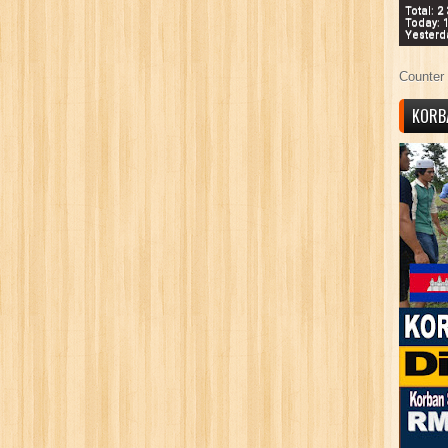
Total: 2
Today: 
Yesterd
Counter 
KORB