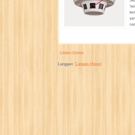
Jik
'se
kem
yan
na
Catatan Terbaru
Langgan:
Catatan (Atom)