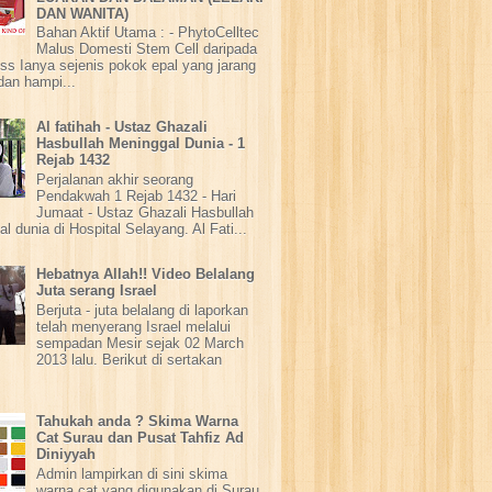
DAN WANITA)
Bahan Aktif Utama : - PhytoCelltec
Malus Domesti Stem Cell daripada
ss Ianya sejenis pokok epal yang jarang
dan hampi...
Al fatihah - Ustaz Ghazali
Hasbullah Meninggal Dunia - 1
Rejab 1432
Perjalanan akhir seorang
Pendakwah 1 Rejab 1432 - Hari
Jumaat - Ustaz Ghazali Hasbullah
l dunia di Hospital Selayang. Al Fati...
Hebatnya Allah!! Video Belalang
Juta serang Israel
Berjuta - juta belalang di laporkan
telah menyerang Israel melalui
sempadan Mesir sejak 02 March
2013 lalu. Berikut di sertakan
Tahukah anda ? Skima Warna
Cat Surau dan Pusat Tahfiz Ad
Diniyyah
Admin lampirkan di sini skima
warna cat yang digunakan di Surau