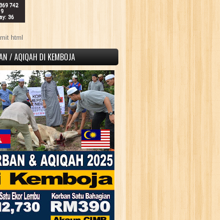
 369 742
19
ay: 36
mit html
AN / AQIQAH DI KEMBOJA