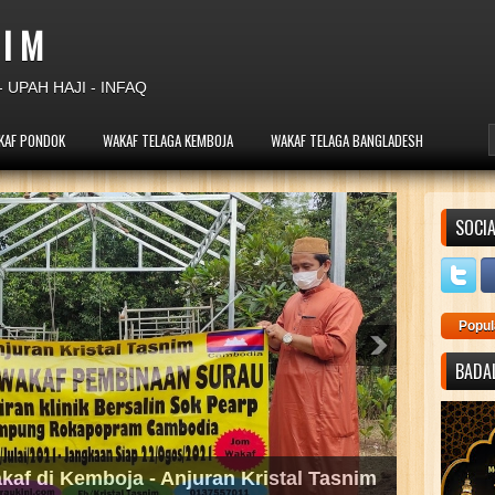
 I M
 UPAH HAJI - INFAQ
KAF PONDOK
WAKAF TELAGA KEMBOJA
WAKAF TELAGA BANGLADESH
SOCIA
Popul
BADAL
angan di Kemboja