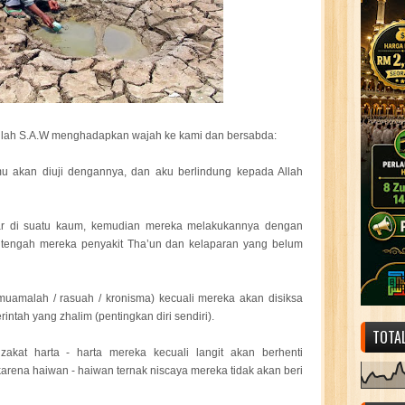
lullah S.A.W menghadapkan wajah ke kami dan bersabda:
mu akan diuji dengannya, dan aku berlindung kepada Allah
bar di suatu kaum, kemudian mereka melakukannya dengan
di tengah mereka penyakit Tha’un dan kelaparan yang belum
muamalah / rasuah / kronisma) kecuali mereka akan disiksa
tah yang zhalim (pentingkan diri sendiri).
TOTA
kat harta - harta mereka kecuali langit akan berhenti
arena haiwan - haiwan ternak niscaya mereka tidak akan beri