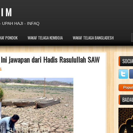
 I M
 UPAH HAJI - INFAQ
KAF PONDOK
WAKAF TELAGA KEMBOJA
WAKAF TELAGA BANGLADESH
Ini jawapan dari Hadis Rasulullah SAW
SOCIA
s
Popul
BADAL