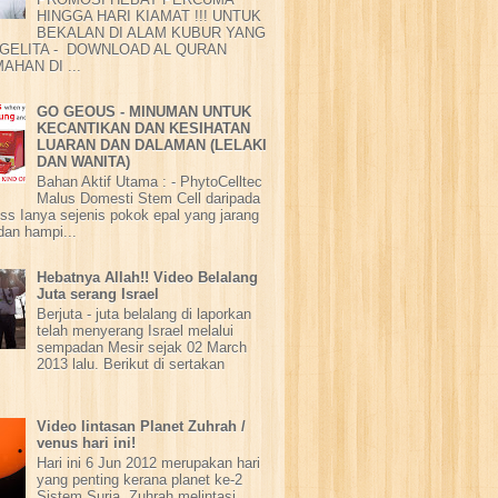
HINGGA HARI KIAMAT !!! UNTUK
BEKALAN DI ALAM KUBUR YANG
GELITA - DOWNLOAD AL QURAN
AHAN DI ...
GO GEOUS - MINUMAN UNTUK
KECANTIKAN DAN KESIHATAN
LUARAN DAN DALAMAN (LELAKI
DAN WANITA)
Bahan Aktif Utama : - PhytoCelltec
Malus Domesti Stem Cell daripada
ss Ianya sejenis pokok epal yang jarang
dan hampi...
Hebatnya Allah!! Video Belalang
Juta serang Israel
Berjuta - juta belalang di laporkan
telah menyerang Israel melalui
sempadan Mesir sejak 02 March
2013 lalu. Berikut di sertakan
Video lintasan Planet Zuhrah /
venus hari ini!
Hari ini 6 Jun 2012 merupakan hari
yang penting kerana planet ke-2
Sistem Suria, Zuhrah melintasi