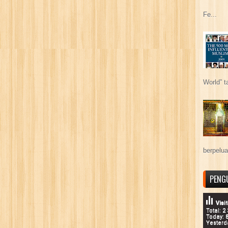
Fe...
World” t
berpelu
PENG
Visi
Total: 2
Today: 
Yesterd