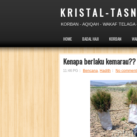
K R I S T A L - T A S N
KORBAN - AQIQAH - WAKAF TELAGA -
HOME
BADAL HAJI
KORBAN
WA
Kenapa berlaku kemarau?? 
11:46 PG
Bencana
,
Hadith
No comment