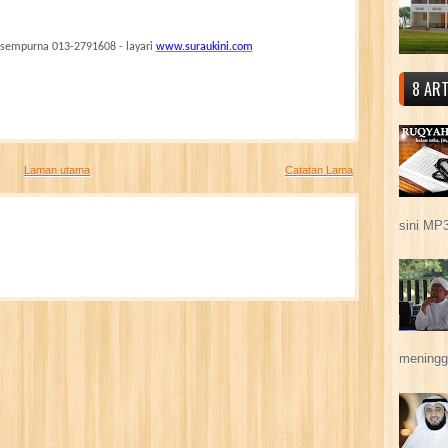
 sempurna 013-2791608 - layari
www.suraukini.com
8 ART
Laman utama
Catatan Lama
sini MP3
meningga