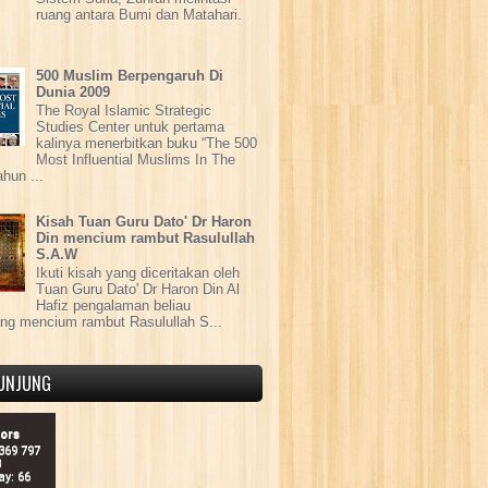
ruang antara Bumi dan Matahari.
500 Muslim Berpengaruh Di
Dunia 2009
The Royal Islamic Strategic
Studies Center untuk pertama
kalinya menerbitkan buku “The 500
Most Influential Muslims In The
ahun ...
Kisah Tuan Guru Dato' Dr Haron
Din mencium rambut Rasulullah
S.A.W
Ikuti kisah yang diceritakan oleh
Tuan Guru Dato' Dr Haron Din Al
Hafiz pengalaman beliau
ang mencium rambut Rasulullah S...
UNJUNG
tors
 369 797
8
ay: 66