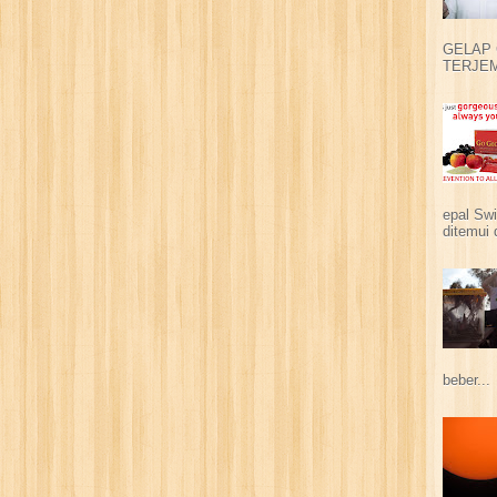
GELAP 
TERJEM
epal Swi
ditemui 
beber...