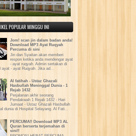
IKEL POPULAR MINGGU INI
Jom! scan jin dalam badan anda!
Download MP3 Ayat Ruqyah
Percuma di sini
Jin dan Syaitan akan memberi
respon ketika anda mendengar ayat
- ayat ruqyah. Admin sertakan di
 ayat - ayat Ruqyah. Jika ad...
Al fatihah - Ustaz Ghazali
Hasbullah Meninggal Dunia - 1
Rejab 1432
Perjalanan akhir seorang
Pendakwah 1 Rejab 1432 - Hari
Jumaat - Ustaz Ghazali Hasbullah
l dunia di Hospital Selayang. Al Fati...
PERCUMA!! Download MP3 AL
Quran berserta terjemahan di
sini!!
PROMOSI HEBAT PERCUMA