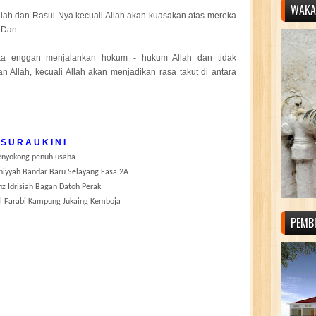
WAKAF
lah dan Rasul-Nya kecuali Allah akan kuasakan atas mereka
 Dan
eka enggan menjalankan hokum - hukum Allah dan tidak
 Allah, kecuali Allah akan menjadikan rasa takut di antara
S U R A U K I N I
nyokong penuh usaha
iniyyah Bandar Baru Selayang Fasa 2A
iz Idrisiah Bagan Datoh Perak
Al Farabi Kampung Jukaing Kemboja
PEMB