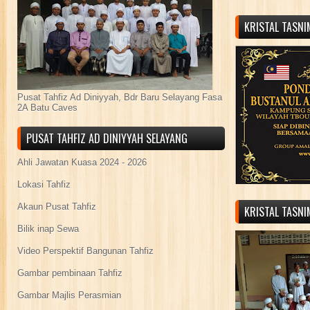
KRISTAL TASN
Pusat Tahfiz Ad Diniyyah, Bdr Baru Selayang Fasa
2A Batu Caves
PUSAT TAHFIZ AD DINIYYAH SELAYANG
Ahli Jawatan Kuasa 2024 - 2026
Lokasi Tahfiz
Akaun Pusat Tahfiz
KRISTAL TASN
Bilik inap Sewa
Video Perspektif Bangunan Tahfiz
Gambar pembinaan Tahfiz
Gambar Majlis Perasmian