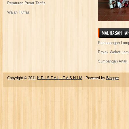
Peraturan Pusat Tahfiz
Wajah Huffaz
MADRASAH TAH
Pemasangan Lamp
Projek Wakaf Lam
Sumbangan Anak Y
Copyright © 2011
K R I S T A L - T A S N I M
| Powered by
Blogger