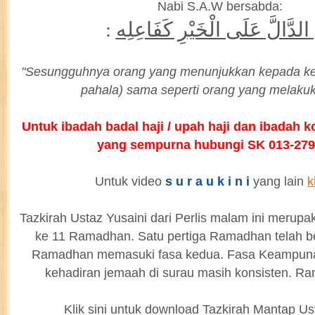
Nabi S.A.W bersabda:
:
ّ الدَّالَّ عَلَى الْخَيْرِ كَفَاعِلِه
"Sesungguhnya orang yang menunjukkan kepada k
pahala) sama seperti orang yang melaku
Untuk ibadah badal haji / upah haji dan ibadah 
yang sempurna hubungi SK 013-27
Untuk video
s u r a u k i n i
yang lain
k
Tazkirah Ustaz Yusaini dari Perlis malam ini merup
ke 11 Ramadhan. Satu pertiga Ramadhan telah be
Ramadhan memasuki fasa kedua. Fasa Keampunan
kehadiran jemaah di surau masih konsisten. Ra
Klik sini untuk download Tazkirah Mantap U