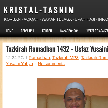
K R I S T A L - T A S N I M
KORBAN - AQIQAH - WAKAF TELAGA - UPAH HAJI - INFA
HOME
BADAL HAJI
KORBAN
WAKAF PONDOK
WAKAF TELAGA KE
Tazkirah Ramadhan 1432 - Ustaz Yusain
12:24 PG
Ramadhan
,
Tazkirah MP3
,
Tazkirah Ram
Yusaini Yahya
No comments