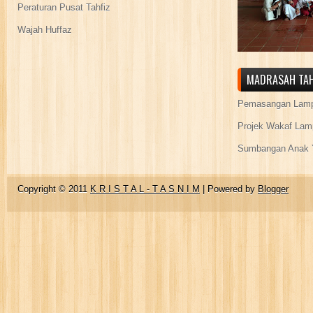
Peraturan Pusat Tahfiz
Wajah Huffaz
MADRASAH TAH
Pemasangan Lamp
Projek Wakaf Lam
Sumbangan Anak Y
Copyright © 2011
K R I S T A L - T A S N I M
| Powered by
Blogger