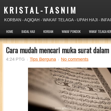
K R I S T A L - T A S N I M
KORBAN - AQIQAH - WAKAF TELAGA - UPAH HAJI - INFA
HOME
BADAL HAJI
KORBAN
WAKAF PONDOK
WAKAF TELAGA KE
Cara mudah mencari muka surat dalam 
4:24 PTG
Tips Berguna
No comments