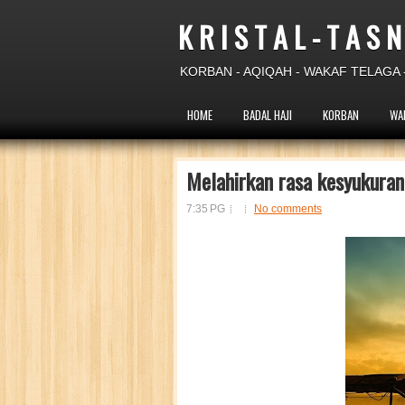
K R I S T A L - T A S N
KORBAN - AQIQAH - WAKAF TELAGA -
HOME
BADAL HAJI
KORBAN
WA
Melahirkan rasa kesyukuran
7:35 PG
No comments