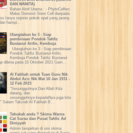
DAN WANITA)
Bahan Aktif Utama : - PhytoCelltec
Malus Domesti Stem Cell daripada
ss Ianya sejenis pokok epal yang jarang
dan hampi...
Ulangtahun ke 3 - Siap
pembinaan Pondok Tahfiz
Bustanul Arifin, Kemboja
Ulangtahun ke 3 - Siap pembinaan
Pondok Tahfiz Bustanul Arifin,
Kemboja Pondok Tahfiz Bustanul
iap dibina pada 15 Oktober 2021 Gam...
Al Fatihah untuk Tuan Guru Nik
Abdul Aziz Nik Mat 10 Jan 1931 -
12 Feb 2015
"Sesungguhnya Dari Allah Kita
datang, dan
sesungguhnya kepadaNya juga kita
" Salam Takziah Al Fatihah B...
Tahukah anda ? Skima Warna
Cat Surau dan Pusat Tahfiz Ad
Diniyyah
Admin lampirkan di sini skima
warna cat yang digunakan di Surau