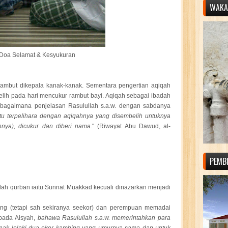
WAKAF
 Doa Selamat & Kesyukuran
 rambut dikepala kanak-kanak. Sementara pengertian aqiqah
belih pada hari mencukur rambut bayi. Aqiqah sebagai ibadah
 sebagaimana penjelasan Rasulullah s.a.w. dengan sabdanya
itu terpelihara dengan aqiqahnya yang disembelih untuknya
annya), dicukur dan diberi nama
." (Riwayat Abu Dawud, al-
PEMB
ah qurban iaitu Sunnat Muakkad kecuali dinazarkan menjadi
ing (tetapi sah sekiranya seekor) dan perempuan memadai
ipada Aisyah,
bahawa Rasulullah s.a.w. memerintahkan para