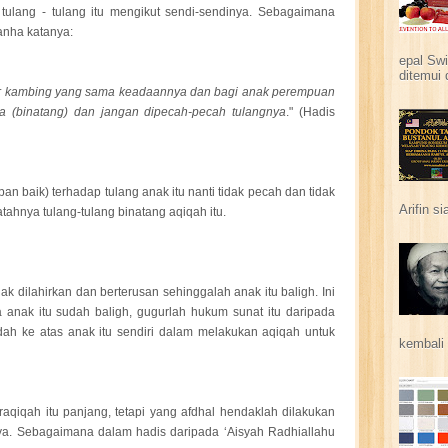
ulang - tulang itu mengikut sendi-sendinya. Sebagaimana
anha katanya:
epal Swi
ditemui 
kor kambing yang sama keadaannya dan bagi anak perempuan
a (binatang) dan jangan dipecah-pecah tulangnya
." (Hadis
pan baik) terhadap tulang anak itu nanti tidak pecah dan tidak
Arifin s
tahnya tulang-tulang binatang aqiqah itu.
ak dilahirkan dan berterusan sehinggalah anak itu baligh. Ini
a anak itu sudah baligh, gugurlah hukum sunat itu daripada
dah ke atas anak itu sendiri dalam melakukan aqiqah untuk
kembali 
qiqah itu panjang, tetapi yang afdhal hendaklah dilakukan
nya. Sebagaimana dalam hadis daripada ‘Aisyah Radhiallahu