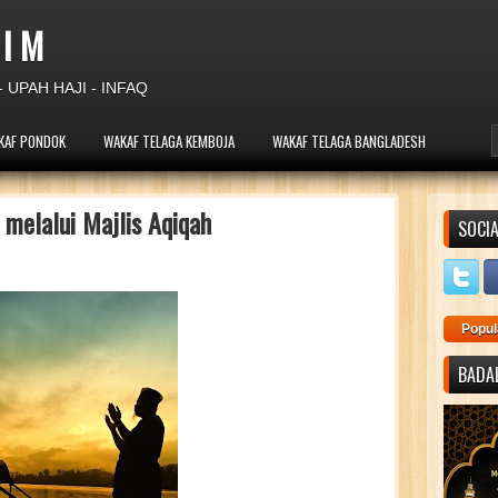
 I M
 UPAH HAJI - INFAQ
KAF PONDOK
WAKAF TELAGA KEMBOJA
WAKAF TELAGA BANGLADESH
 melalui Majlis Aqiqah
SOCIA
Popul
BADAL