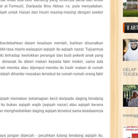
nak lelaki dua ekor kambing yang umurnya sama dan untuk
at al-Turmuzi). Daripada Ibnu Abbas r.a. pula menyatakan.
aqiqah untuk Hasan dan Husin masing-masing dengan seekor
8 ART
 disedekahkan dalam keadaan mentah, bahkan disunatkan
ikit rasa manis walaupun aqiqah itu aqiqah nazar. Tujuannya
aik) terhadap keelokkan perangai dan budi pekerti anak yang
 dimasak itu diberi makan kepada fakir miskin, sama ada
mah mereka atau dijemput mereka itu hadir makan di rumah
GELAP 
adalah dihantar masakan tersebut ke rumah-rumah orang fakir
TERJEM
aqiqah memakan sebahagian kecil daripada daging binatang
itu bukan aqiqah wajib (aqiqah nazar) atau aqiqah kerana
n menghadiahkan daging aqiqah tersebut sama keadaannya
meningga
a jangan dipecah - pecahkan tulang binatang aqiqah itu,