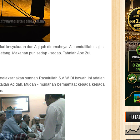
ri kesyukuran dan Aqiqah dirumahnya. Alhamdulillah majlis
petang. Makanan pun sedap - sedap. Tahniah Abe Zul,
melaksanakan sunnah Rasulullah S.A.W. Di bawah ini adalah
rkaitan Aqiqah. Mudah - mudahan bermanfaat kepada kepada
ru
TOTA