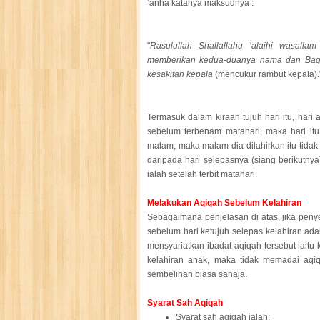
‘anha katanya maksudnya :
"
Rasulullah Shallallahu ‘alaihi wasal
memberikan kedua-duanya nama dan Bag
kesakitan kepala
(mencukur rambut kepala)."
Termasuk dalam kiraan tujuh hari itu, hari a
sebelum terbenam matahari, maka hari itu 
malam, maka malam dia dilahirkan itu tidak d
daripada hari selepasnya (siang berikutny
ialah setelah terbit matahari.
Melakukan Aqiqah Sebelum Kelahiran
Sebagaimana penjelasan di atas, jika peny
sebelum hari ketujuh selepas kelahiran ad
mensyariatkan ibadat aqiqah tersebut iaitu 
kelahiran anak, maka tidak memadai aqiq
sembelihan biasa sahaja.
Syarat Sah Aqiqah
Syarat sah aqiqah ialah: