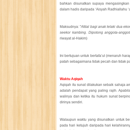
bahkan disunatkan supaya mengasingkan t
dalam hadis daripada ‘Aisyah Radhiallahu ‘
Maksudnya: "
Afdal bagi anak lelaki dua e
seekor kambing. Dipotong anggota-anggot
riwayat al-Hakim)
Ini bertujuan untuk bertafa’ul (menaruh hara
patah sebagaimana tidak pecah dan tidak pa
Waktu Aqiqah
Aqiqah itu sunat dilakukan sebaik sahaja an
adalah pendapat yang paling rajih. Apabil
walinya dan ketika itu hukum sunat berpin
dirinya sendiri.
Walaupun waktu yang disunatkan untuk bera
pada hari ketujuh daripada hari kelahiran