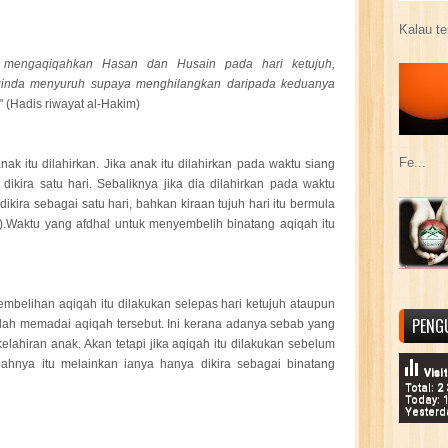
Kalau te
lam mengaqiqahkan Hasan dan Husain pada hari ketujuh,
inda menyuruh supaya menghilangkan daripada keduanya
 (Hadis riwayat al-Hakim)
Fe...
nak itu dilahirkan. Jika anak itu dilahirkan pada waktu siang
dikira satu hari. Sebaliknya jika dia dilahirkan pada waktu
ikira sebagai satu hari, bahkan kiraan tujuh hari itu bermula
a).Waktu yang afdhal untuk menyembelih binatang aqiqah itu
embelihan aqiqah itu dilakukan selepas hari ketujuh ataupun
PENG
alah memadai aqiqah tersebut. Ini kerana adanya sebab yang
kelahiran anak. Akan tetapi jika aqiqah itu dilakukan sebelum
ahnya itu melainkan ianya hanya dikira sebagai binatang
Visi
Total: 2
Today: 
Yesterd