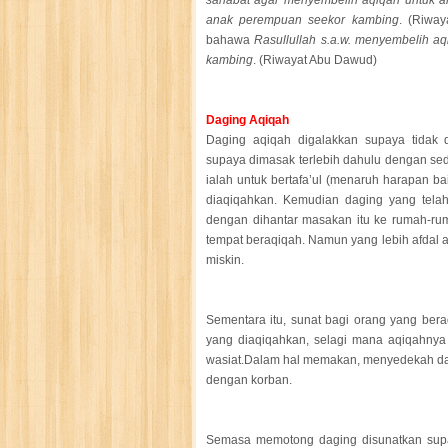
sahabat agar menyembelih aqiqah untuk a
anak perempuan seekor kambing
. (Riway
bahawa
Rasullullah s.a.w. menyembelih 
kambing
. (Riwayat Abu Dawud)
Daging Aqiqah
Daging aqiqah digalakkan supaya tidak
supaya dimasak terlebih dahulu dengan sed
ialah untuk bertafa’ul (menaruh harapan b
diaqiqahkan. Kemudian daging yang telah
dengan dihantar masakan itu ke rumah-ru
tempat beraqiqah. Namun yang lebih afdal 
miskin.
Sementara itu, sunat bagi orang yang ber
yang diaqiqahkan, selagi mana aqiqahnya 
wasiat.Dalam hal memakan, menyedekah da
dengan korban.
Semasa memotong daging disunatkan supay