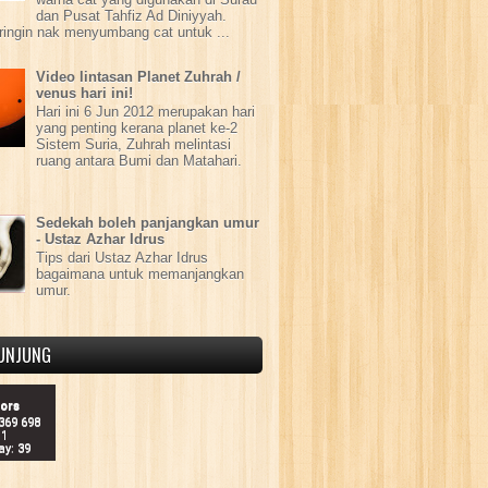
dan Pusat Tahfiz Ad Diniyyah.
ringin nak menyumbang cat untuk ...
Video lintasan Planet Zuhrah /
venus hari ini!
Hari ini 6 Jun 2012 merupakan hari
yang penting kerana planet ke-2
Sistem Suria, Zuhrah melintasi
ruang antara Bumi dan Matahari.
Sedekah boleh panjangkan umur
- Ustaz Azhar Idrus
Tips dari Ustaz Azhar Idrus
bagaimana untuk memanjangkan
umur.
UNJUNG
tors
 369 698
11
ay: 39