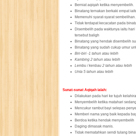
Berniat aqiqah ketika menyembelih.
Binatang ternakan berkaki empat iaitu
Memenuhi syarat-syarat sembelihan.
Tidak terdapat kecacatan pada binat
Disembelih pada waktunya iaitu hari
tersebut baligh
Binatang yang hendak disembelih s
Binatang yang sudah cukup umur untu
Biri-biri -1 tahun atau lebih
Kambing 2 tahun atau lebih
Lembu / kenbau 2 tahun atau lebih
Unta 5 tahun atau lebih
Sunat-sunat Aqiqah ialah:
Dilakukan pada hari ke tujuh kelahir
Menyembelih ketika matahari sedang
Mencukur rambut bayi selepas pen
Memberi nama yang baik kepada ba
Berdoa ketika hendak menyembelih
Daging dimasak manis.
Tidak mematahkan sendi tulang binat