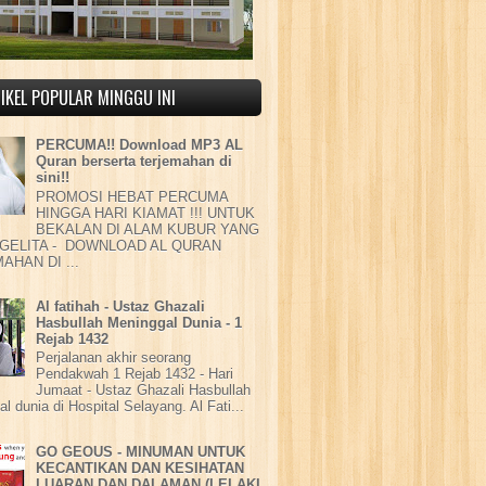
IKEL POPULAR MINGGU INI
PERCUMA!! Download MP3 AL
Quran berserta terjemahan di
sini!!
PROMOSI HEBAT PERCUMA
HINGGA HARI KIAMAT !!! UNTUK
BEKALAN DI ALAM KUBUR YANG
GELITA - DOWNLOAD AL QURAN
AHAN DI ...
Al fatihah - Ustaz Ghazali
Hasbullah Meninggal Dunia - 1
Rejab 1432
Perjalanan akhir seorang
Pendakwah 1 Rejab 1432 - Hari
Jumaat - Ustaz Ghazali Hasbullah
l dunia di Hospital Selayang. Al Fati...
GO GEOUS - MINUMAN UNTUK
KECANTIKAN DAN KESIHATAN
LUARAN DAN DALAMAN (LELAKI