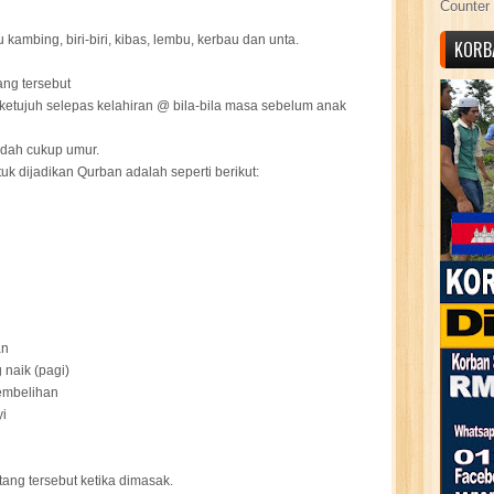
Counter 
 kambing, biri-biri, kibas, lembu, kerbau dan unta.
KORB
ang tersebut
 ketujuh selepas kelahiran @ bila-bila masa sebelum anak
udah cukup umur.
k dijadikan Qurban adalah seperti berikut:
an
 naik (pagi)
yembelihan
yi
ang tersebut ketika dimasak.