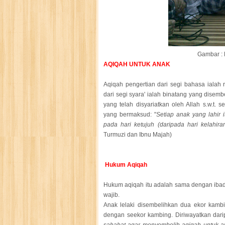
Gambar :
AQIQAH UNTUK ANAK
Aqiqah pengertian dari segi bahasa ialah
dari segi syara' ialah binatang yang disem
yang telah disyariatkan oleh Allah s.w.t.
yang bermaksud: "
Setiap anak yang lahir 
pada hari ketujuh (daripada hari kelahir
Turmuzi dan Ibnu Majah)
Hukum Aqiqah
Hukum aqiqah itu adalah sama dengan ibad
wajib.
Anak lelaki disembelihkan dua ekor kamb
dengan seekor kambing. Diriwayatkan dar