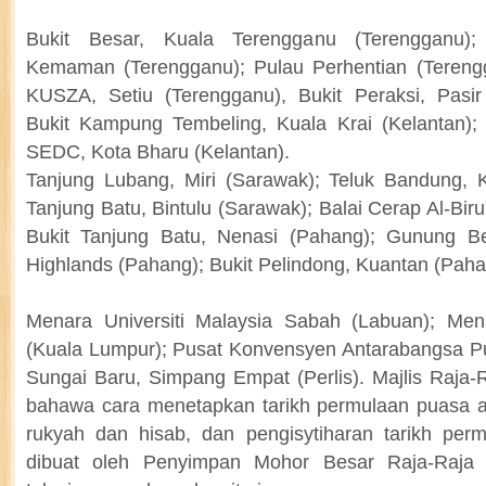
Bukit Besar, Kuala Terengganu (Terengganu);
Kemaman (Terengganu); Pulau Perhentian (Terengg
KUSZA, Setiu (Terengganu), Bukit Peraksi, Pasir
Bukit Kampung Tembeling, Kuala Krai (Kelantan)
SEDC, Kota Bharu (Kelantan).
Tanjung Lubang, Miri (Sarawak); Teluk Bandung, 
Tanjung Batu, Bintulu (Sarawak); Balai Cerap Al-Biru
Bukit Tanjung Batu, Nenasi (Pahang); Gunung B
Highlands (Pahang); Bukit Pelindong, Kuantan (Pah
Menara Universiti Malaysia Sabah (Labuan); Me
(Kuala Lumpur); Pusat Konvensyen Antarabangsa Pu
Sungai Baru, Simpang Empat (Perlis). Majlis Raja-
bahawa cara menetapkan tarikh permulaan puasa a
rukyah dan hisab, dan pengisytiharan tarikh per
dibuat oleh Penyimpan Mohor Besar Raja-Raja 