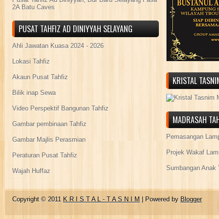
2A Batu Caves
PUSAT TAHFIZ AD DINIYYAH SELAYANG
Ahli Jawatan Kuasa 2024 - 2026
Lokasi Tahfiz
Akaun Pusat Tahfiz
KRISTAL TASN
Bilik inap Sewa
Video Perspektif Bangunan Tahfiz
MADRASAH TAH
Gambar pembinaan Tahfiz
Pemasangan Lamp
Gambar Majlis Perasmian
Projek Wakaf Lam
Peraturan Pusat Tahfiz
Sumbangan Anak Y
Wajah Huffaz
Copyright © 2011
K R I S T A L - T A S N I M
| Powered by
Blogger