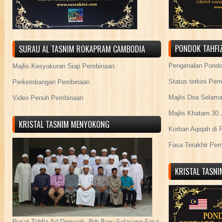
PONDOK TAHFIZ
SURAU AL TASNIM ROKAPRAM CAMBODIA
Pengenalan Pond
Majlis Kesyukuran Siap Pembinaan
Status terkini Pe
Perkembangan Pembinaan
Majlis Doa Selama
Video Penuh Pembinaan
Majlis Khatam 30 
KRISTAL TASNIM MENYOKONG
Korban Aqiqah di 
Fasa Terakhir Pe
KRISTAL TASN
Pusat Tahfiz Ad Diniyyah, Bdr Baru Selayang Fasa