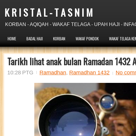
K R I S T A L - T A S N I M
KORBAN - AQIQAH - WAKAF TELAGA - UPAH HAJI - INFA
HOME
BADAL HAJI
KORBAN
WAKAF PONDOK
WAKAF TELAGA KE
Tarikh lihat anak bulan Ramadan 1432 A
10:28 PTG
Ramadhan
,
Ramadhan 1432
No com