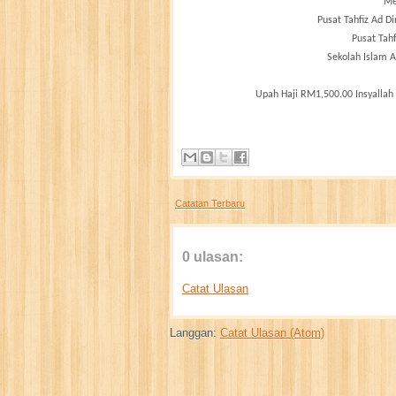
Me
Pusat Tahfiz Ad D
Pusat Tahf
Sekolah Islam 
Upah Haji RM1,500.00 Insyallah
Catatan Terbaru
0 ulasan:
Catat Ulasan
Langgan:
Catat Ulasan (Atom)