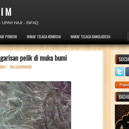
 I M
 UPAH HAJI - INFAQ
KAF PONDOK
WAKAF TELAGA KEMBOJA
WAKAF TELAGA BANGLADESH
 garisan pelik di muka bumi
SOCIA
teri
No comments
Popul
BADAL