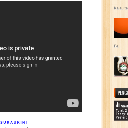
Kalau te
Fe...
PENG
Visi
Total: 2
Today: 
Yesterd
S U R A U K I N I