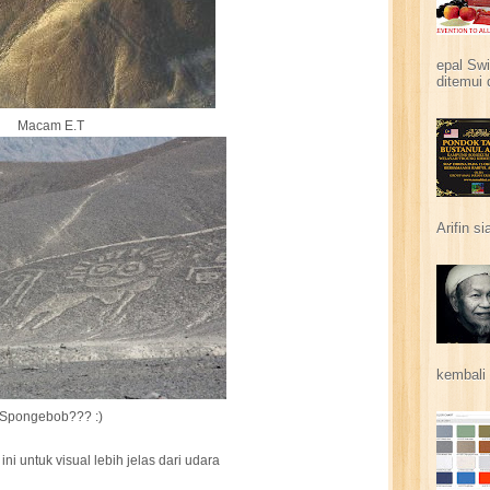
epal Swi
ditemui 
Macam E.T
Arifin s
kembali 
Spongebob??? :)
 ini untuk visual lebih jelas dari udara