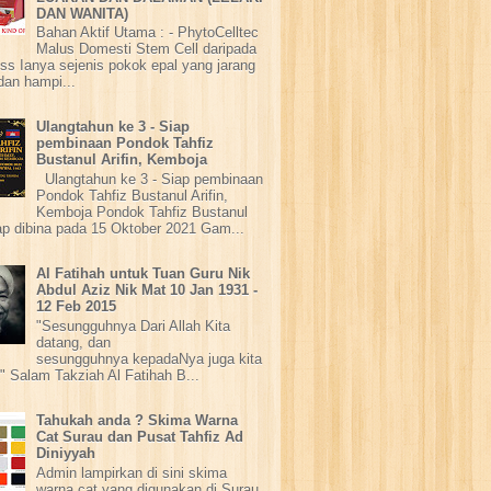
DAN WANITA)
Bahan Aktif Utama : - PhytoCelltec
Malus Domesti Stem Cell daripada
ss Ianya sejenis pokok epal yang jarang
dan hampi...
Ulangtahun ke 3 - Siap
pembinaan Pondok Tahfiz
Bustanul Arifin, Kemboja
Ulangtahun ke 3 - Siap pembinaan
Pondok Tahfiz Bustanul Arifin,
Kemboja Pondok Tahfiz Bustanul
iap dibina pada 15 Oktober 2021 Gam...
Al Fatihah untuk Tuan Guru Nik
Abdul Aziz Nik Mat 10 Jan 1931 -
12 Feb 2015
"Sesungguhnya Dari Allah Kita
datang, dan
sesungguhnya kepadaNya juga kita
" Salam Takziah Al Fatihah B...
Tahukah anda ? Skima Warna
Cat Surau dan Pusat Tahfiz Ad
Diniyyah
Admin lampirkan di sini skima
warna cat yang digunakan di Surau