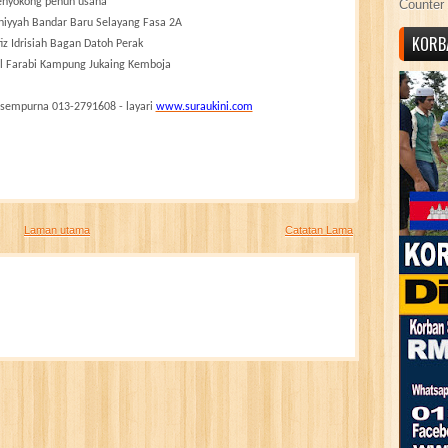
nyokong penuh usaha
Counter 
iniyyah Bandar Baru Selayang Fasa 2A
KORB
iz Idrisiah Bagan Datoh Perak
Al Farabi Kampung Jukaing Kemboja
 sempurna 013-2791608 - layari
www.suraukini.com
Laman utama
Catatan Lama