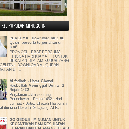
IKEL POPULAR MINGGU INI
PERCUMA!! Download MP3 AL
Quran berserta terjemahan di
sini!!
PROMOSI HEBAT PERCUMA
HINGGA HARI KIAMAT !!! UNTUK
BEKALAN DI ALAM KUBUR YANG
GELITA - DOWNLOAD AL QURAN
AHAN DI ...
Al fatihah - Ustaz Ghazali
Hasbullah Meninggal Dunia - 1
Rejab 1432
Perjalanan akhir seorang
Pendakwah 1 Rejab 1432 - Hari
Jumaat - Ustaz Ghazali Hasbullah
l dunia di Hospital Selayang. Al Fati...
GO GEOUS - MINUMAN UNTUK
KECANTIKAN DAN KESIHATAN
LUARAN DAN DALAMAN (LELAKI