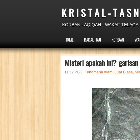
K R I S T A L - T A S N
KORBAN - AQIQAH - WAKAF TELAGA -
HOME
BADAL HAJI
KORBAN
WA
Misteri apakah ini? garisan
11:52 PG
Fenomena Alam
,
Luar Biasa
,
Mis