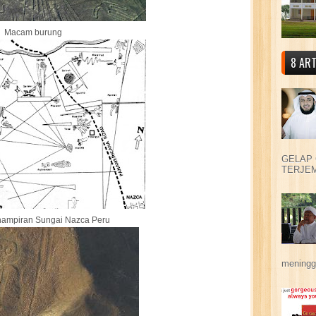
Macam burung
8 ART
GELAP 
TERJEM
hampiran Sungai Nazca Peru
meningga