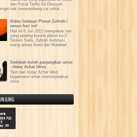
dan Pusat Tahfiz Ad Diniyyah.
ringin nak menyumbang cat untuk ...
Video lintasan Planet Zuhrah /
venus hari ini!
Hari ini 6 Jun 2012 merupakan hari
yang penting kerana planet ke-2
Sistem Suria, Zuhrah melintasi
ruang antara Bumi dan Matahari.
Sedekah boleh panjangkan umur
- Ustaz Azhar Idrus
Tips dari Ustaz Azhar Idrus
bagaimana untuk memanjangkan
umur.
UNJUNG
tors
 369 700
13
ay: 39