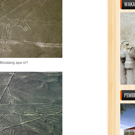
WAKAF
Binatang apa ni?
PEMB