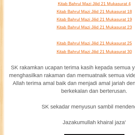
Kitab Bahrul Mazi Jilid 21 Mukasurat 4
Kitab Bahrul Mazi Jilid 21 Mukasurat 18
Kitab Bahrul Mazi Jilid 21 Mukasurat 19
Kitab Bahrul Mazi Jilid 21 Mukasurat 23
Kitab Bahrul Mazi Jilid 21 Mukasurat 25
Kitab Bahrul Mazi Jilid 21 Mukasurat 30
SK rakamkan ucapan terima kasih kepada semua ya
menghasilkan rakaman dan memuatnaik semua vide
Allah terima amal baik dan menjadi amal jariah d
berkekalan dan berterusan.
SK sekadar menyusun sambil mendeng
Jazakumullah khairal jaza'