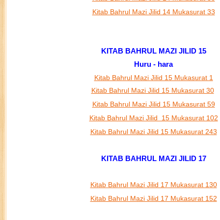
Kitab Bahrul Mazi Jilid 14 Mukasurat 33
KITAB BAHRUL MAZI JILID 15
Huru - hara
Kitab Bahrul Mazi Jilid 15 Mukasurat 1
Kitab Bahrul Mazi Jilid 15 Mukasurat 30
Kitab Bahrul Mazi Jilid 15 Mukasurat 59
Kitab Bahrul Mazi Jilid 15 Mukasurat 102
Kitab Bahrul Mazi Jilid 15 Mukasurat 243
KITAB BAHRUL MAZI JILID 17
Kitab Bahrul Mazi Jilid 17 Mukasurat 130
Kitab Bahrul Mazi Jilid 17 Mukasurat 152