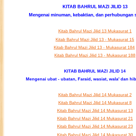
KITAB BAHRUL MAZI JILID 13
Mengenai minuman, kebaktian, dan perhubungan si
Kitab Bahrul Mazi Jilid 13 Mukasurat 1
Kitab Bahrul Mazi Jilid 13 - Mukasurat 15
Kitab Bahrul Mazi Jilid 13 - Mukasurat 184
Kitab Bahrul Mazi Jilid 13 - Mukasurat 188
KITAB BAHRUL MAZI JILID 14
Mengenai ubat - ubatan, Faraid, wasiat, wala' dan h
Kitab Bahrul Mazi Jilid 14 Mukasurat 2
Kitab Bahrul Mazi Jilid 14 Mukasurat 8
Kitab Bahrul Mazi Jilid 14 Mukasurat 13
Kitab Bahrul Mazi Jilid 14 Mukasurat 21
Kitab Bahrul Mazi Jilid 14 Mukasurat 23
Kitab Bahrul Mazi Jilid 14 Mukasurat 30