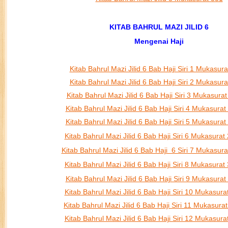
KITAB BAHRUL MAZI JILID 6
Mengenai Haji
Kitab Bahrul Mazi Jilid 6 Bab Haji Siri 1 Mukasurat
Kitab Bahrul Mazi Jilid 6 Bab Haji Siri 2 Mukasura
Kitab Bahrul Mazi Jilid 6 Bab Haji Siri 3 Mukasurat
Kitab Bahrul Mazi Jilid 6 Bab Haji Siri 4 Mukasurat
Kitab Bahrul Mazi Jilid 6 Bab Haji Siri 5 Mukasurat
Kitab Bahrul Mazi Jilid 6 Bab Haji Siri 6 Mukasurat 
Kitab Bahrul Mazi Jilid 6 Bab Haji 6 Siri 7 Mukasura
Kitab Bahrul Mazi Jilid 6 Bab Haji Siri 8 Mukasurat
Kitab Bahrul Mazi Jilid 6 Bab Haji Siri 9 Mukasurat
Kitab Bahrul Mazi Jilid 6 Bab Haji Siri 10 Mukasura
Kitab Bahrul Mazi Jilid 6 Bab Haji Siri 11 Mukasurat
Kitab Bahrul Mazi Jilid 6 Bab Haji Siri 12 Mukasura