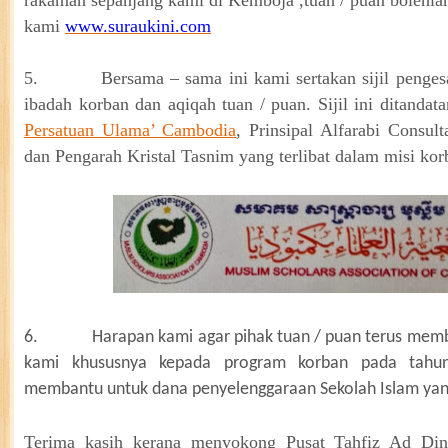
rakaman sepanjang kami di Kemboja ,tuan / puan bolehla
kami
www.suraukini.com
5.
Bersama – sama ini kami sertakan sijil peng
ibadah korban dan aqiqah tuan / puan. Sijil ini ditandat
Persatuan Ulama’ Cambodia
, Prinsipal Alfarabi Consu
dan Pengarah Kristal Tasnim yang terlibat dalam misi korb
6.
Harapan kami agar pihak tuan / puan terus mem
kami khususnya kepada program korban pada tahu
membantu untuk dana penyelenggaraan Sekolah Islam yang 
Terima kasih kerana menyokong Pusat Tahfiz Ad Din