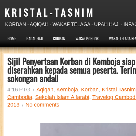
K R I S T A L - T A S N I M
KORBAN - AQIQAH - WAKAF TELAGA - UPAH HAJI - INFA
HOME
BADAL HAJI
KORBAN
WAKAF PONDOK
WAKAF TELAGA KE
Sijil Penyertaan Korban di Kemboja siap
diserahkan kepada semua peserta. Terim
sokongan anda!!
4:16 PTG
Aqiqah
,
Kemboja
,
Korban
,
Kristal Tasnim
Cambodia
,
Sekolah Islam Alfarabi
,
Travelog Cambodi
2013
No comments