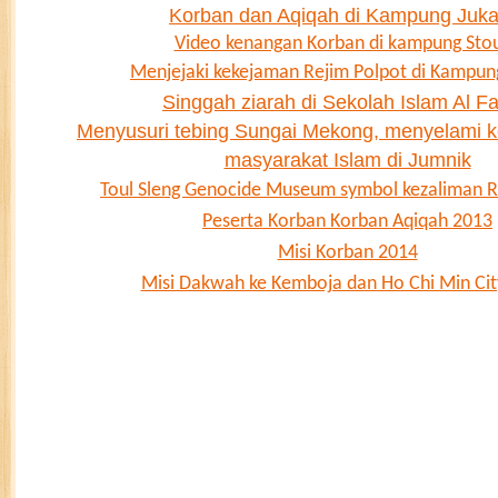
Korban dan Aqiqah di Kampung Juka
Video kenangan Korban di kampung Sto
Menjejaki kekejaman Rejim Polpot di Kampun
Singgah ziarah di Sekolah Islam Al Fa
Menyusuri tebing Sungai Mekong, menyelami k
masyarakat Islam di Jumnik
Toul Sleng Genocide Museum symbol kezaliman R
Peserta Korban Korban Aqiqah 2013
Misi Korban 2014
Misi Dakwah ke Kemboja dan Ho Chi Min Cit