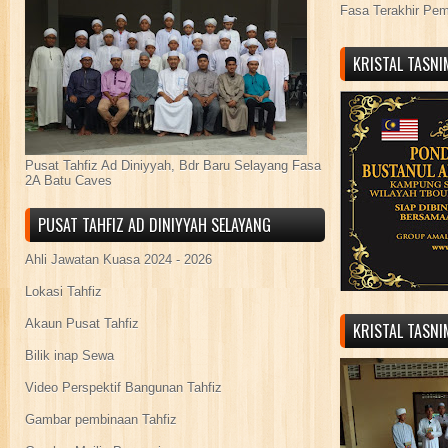
Fasa Terakhir Pe
KRISTAL TASN
Pusat Tahfiz Ad Diniyyah, Bdr Baru Selayang Fasa
2A Batu Caves
PUSAT TAHFIZ AD DINIYYAH SELAYANG
Ahli Jawatan Kuasa 2024 - 2026
Lokasi Tahfiz
Akaun Pusat Tahfiz
KRISTAL TASN
Bilik inap Sewa
Video Perspektif Bangunan Tahfiz
Gambar pembinaan Tahfiz