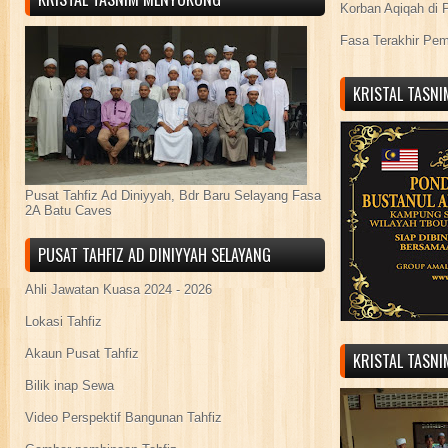
Korban Aqiqah di 
Fasa Terakhir Pe
KRISTAL TASN
Pusat Tahfiz Ad Diniyyah, Bdr Baru Selayang Fasa
2A Batu Caves
PUSAT TAHFIZ AD DINIYYAH SELAYANG
Ahli Jawatan Kuasa 2024 - 2026
Lokasi Tahfiz
Akaun Pusat Tahfiz
KRISTAL TASN
Bilik inap Sewa
Video Perspektif Bangunan Tahfiz