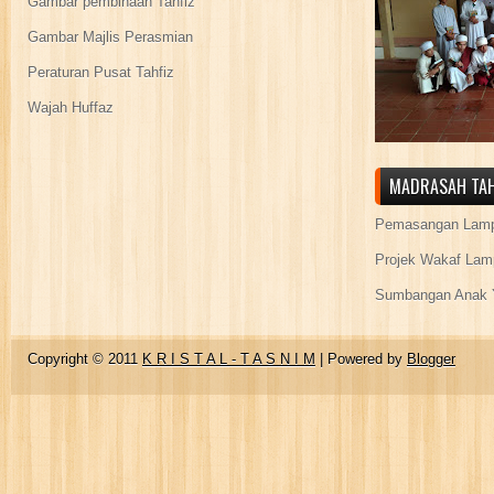
Gambar pembinaan Tahfiz
Gambar Majlis Perasmian
Peraturan Pusat Tahfiz
Wajah Huffaz
MADRASAH TAH
Pemasangan Lamp
Projek Wakaf Lam
Sumbangan Anak Y
Copyright © 2011
K R I S T A L - T A S N I M
| Powered by
Blogger