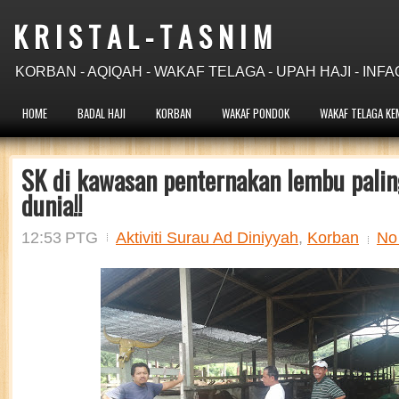
K R I S T A L - T A S N I M
KORBAN - AQIQAH - WAKAF TELAGA - UPAH HAJI - INFA
HOME
BADAL HAJI
KORBAN
WAKAF PONDOK
WAKAF TELAGA KE
SK di kawasan penternakan lembu paling
dunia!!
12:53 PTG
Aktiviti Surau Ad Diniyyah
,
Korban
No