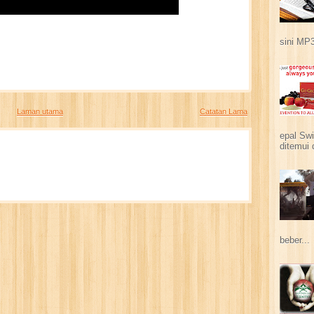
sini MP3
Laman utama
Catatan Lama
epal Swi
ditemui 
beber...