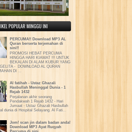
IKEL POPULAR MINGGU INI
PERCUMA!! Download MP3 AL
Quran berserta terjemahan di
sini!!
PROMOSI HEBAT PERCUMA
HINGGA HARI KIAMAT !!! UNTUK
BEKALAN DI ALAM KUBUR YANG
GELITA - DOWNLOAD AL QURAN
AHAN DI ...
Al fatihah - Ustaz Ghazali
Hasbullah Meninggal Dunia - 1
Rejab 1432
Perjalanan akhir seorang
Pendakwah 1 Rejab 1432 - Hari
Jumaat - Ustaz Ghazali Hasbullah
l dunia di Hospital Selayang. Al Fati...
Jom! scan jin dalam badan anda!
Download MP3 Ayat Ruqyah
Percuma di sini