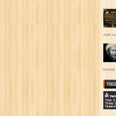
Arifin s
kembali 
PENG
Visi
Total: 2
Today: 
Yesterd