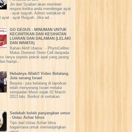
Jin dan Syaitan akan memberi
respon ketika anda mendengar ayat
- ayat ruqyah. Admin sertakan di
 ayat - ayat Ruqyah. Jika ad...
GO GEOUS - MINUMAN UNTUK
KECANTIKAN DAN KESIHATAN
LUARAN DAN DALAMAN (LELAKI
DAN WANITA)
Bahan Aktif Utama : - PhytoCelltec
Malus Domesti Stem Cell daripada
ss Ianya sejenis pokok epal yang jarang
dan hampi...
Hebatnya Allah!! Video Belalang
Juta serang Israel
Berjuta - juta belalang di laporkan
telah menyerang Israel melalui
sempadan Mesir sejak 02 March
2013 lalu. Berikut di sertakan
Sedekah boleh panjangkan umur
- Ustaz Azhar Idrus
Tips dari Ustaz Azhar Idrus
bagaimana untuk memanjangkan
umur.