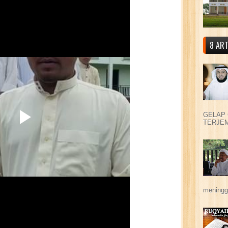
8 ART
GELAP 
TERJEM
meningga