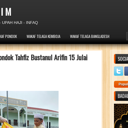
 I M
 UPAH HAJI - INFAQ
KAF PONDOK
WAKAF TELAGA KEMBOJA
WAKAF TELAGA BANGLADESH
ndok Tahfiz Bustanul Arifin 15 Julai
SOCIA
Popul
BADAL