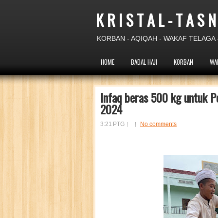
K R I S T A L - T A S N
KORBAN - AQIQAH - WAKAF TELAGA -
HOME
BADAL HAJI
KORBAN
WA
Infaq beras 500 kg untuk Po
2024
3:21 PTG
No comments