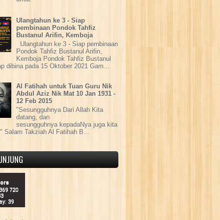
Ulangtahun ke 3 - Siap
pembinaan Pondok Tahfiz
Bustanul Arifin, Kemboja
Ulangtahun ke 3 - Siap pembinaan
Pondok Tahfiz Bustanul Arifin,
Kemboja Pondok Tahfiz Bustanul
iap dibina pada 15 Oktober 2021 Gam...
Al Fatihah untuk Tuan Guru Nik
Abdul Aziz Nik Mat 10 Jan 1931 -
12 Feb 2015
"Sesungguhnya Dari Allah Kita
datang, dan
sesungguhnya kepadaNya juga kita
" Salam Takziah Al Fatihah B...
UNJUNG
tors
 369 720
33
ay: 39