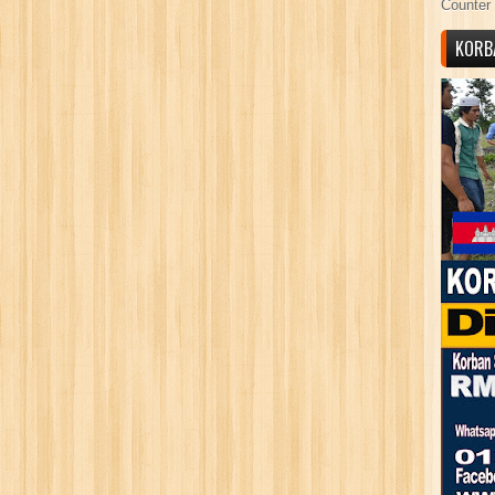
Counter 
KORB