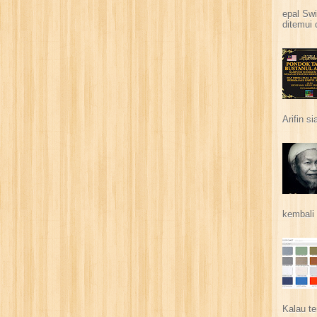
epal Swi
ditemui 
Arifin s
kembali 
Kalau te