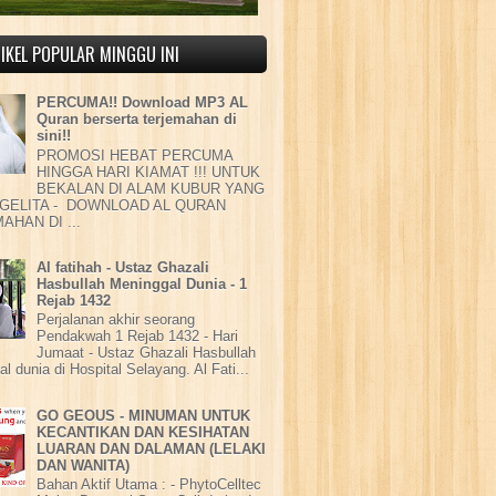
IKEL POPULAR MINGGU INI
PERCUMA!! Download MP3 AL
Quran berserta terjemahan di
sini!!
PROMOSI HEBAT PERCUMA
HINGGA HARI KIAMAT !!! UNTUK
BEKALAN DI ALAM KUBUR YANG
GELITA - DOWNLOAD AL QURAN
AHAN DI ...
Al fatihah - Ustaz Ghazali
Hasbullah Meninggal Dunia - 1
Rejab 1432
Perjalanan akhir seorang
Pendakwah 1 Rejab 1432 - Hari
Jumaat - Ustaz Ghazali Hasbullah
l dunia di Hospital Selayang. Al Fati...
GO GEOUS - MINUMAN UNTUK
KECANTIKAN DAN KESIHATAN
LUARAN DAN DALAMAN (LELAKI
DAN WANITA)
Bahan Aktif Utama : - PhytoCelltec