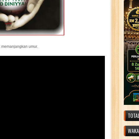
uk memanjangkan umur.
TOTA
WAKAF