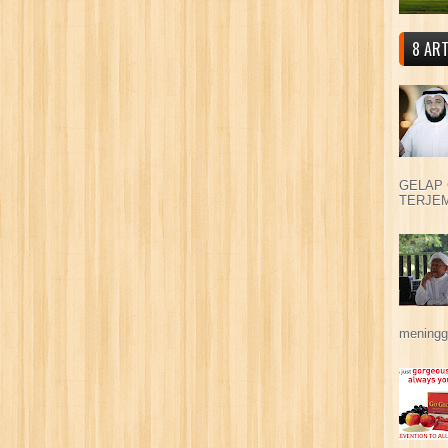
8 ART
GELAP 
TERJEM
meningga