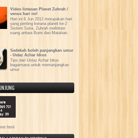
Video lintasan Planet Zuhrah /
venus hari ini!
Hari ini 6 Jun 2012 merupakan hari
yang penting kerana planet ke-2
Sistem Suria, Zuhrah melintasi
ruang antara Bumi dan Matahari.
Sedekah boleh panjangkan umur
- Ustaz Azhar Idrus
Tips dari Ustaz Azhar Idrus
bagaimana untuk memanjangkan
umur.
UNJUNG
tors
 369 701
14
ay: 39
mit html