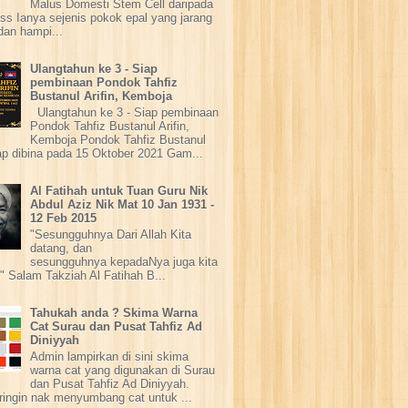
Malus Domesti Stem Cell daripada
ss Ianya sejenis pokok epal yang jarang
dan hampi...
Ulangtahun ke 3 - Siap
pembinaan Pondok Tahfiz
Bustanul Arifin, Kemboja
Ulangtahun ke 3 - Siap pembinaan
Pondok Tahfiz Bustanul Arifin,
Kemboja Pondok Tahfiz Bustanul
iap dibina pada 15 Oktober 2021 Gam...
Al Fatihah untuk Tuan Guru Nik
Abdul Aziz Nik Mat 10 Jan 1931 -
12 Feb 2015
"Sesungguhnya Dari Allah Kita
datang, dan
sesungguhnya kepadaNya juga kita
" Salam Takziah Al Fatihah B...
Tahukah anda ? Skima Warna
Cat Surau dan Pusat Tahfiz Ad
Diniyyah
Admin lampirkan di sini skima
warna cat yang digunakan di Surau
dan Pusat Tahfiz Ad Diniyyah.
ringin nak menyumbang cat untuk ...