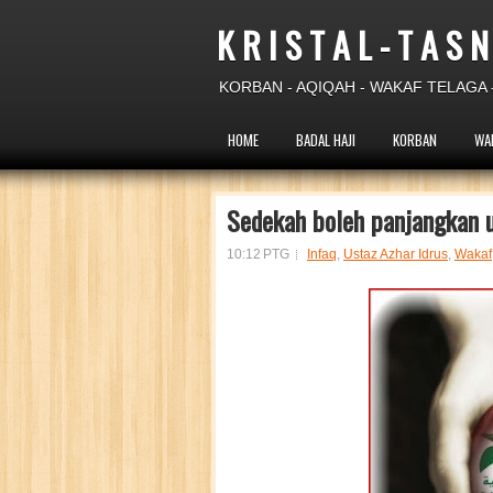
K R I S T A L - T A S N
KORBAN - AQIQAH - WAKAF TELAGA -
HOME
BADAL HAJI
KORBAN
WA
Sedekah boleh panjangkan u
10:12 PTG
Infaq
,
Ustaz Azhar Idrus
,
Wakaf