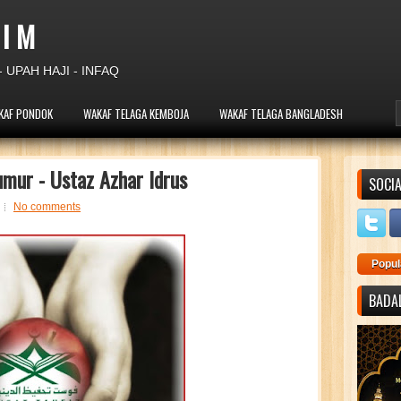
 I M
 UPAH HAJI - INFAQ
KAF PONDOK
WAKAF TELAGA KEMBOJA
WAKAF TELAGA BANGLADESH
mur - Ustaz Azhar Idrus
SOCIA
No comments
Popul
BADAL