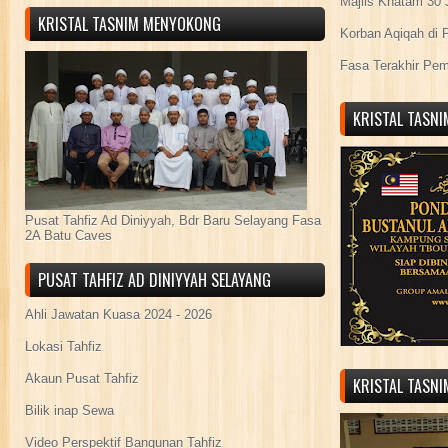
Majlis Khatam 30 
KRISTAL TASNIM MENYOKONG
Korban Aqiqah di 
Fasa Terakhir Pe
KRISTAL TASN
Pusat Tahfiz Ad Diniyyah, Bdr Baru Selayang Fasa
2A Batu Caves
PUSAT TAHFIZ AD DINIYYAH SELAYANG
Ahli Jawatan Kuasa 2024 - 2026
Lokasi Tahfiz
Akaun Pusat Tahfiz
KRISTAL TASN
Bilik inap Sewa
Video Perspektif Bangunan Tahfiz