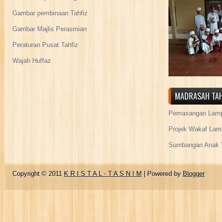
Gambar pembinaan Tahfiz
Gambar Majlis Perasmian
Peraturan Pusat Tahfiz
Wajah Huffaz
MADRASAH TAH
Pemasangan Lamp
Projek Wakaf Lam
Sumbangan Anak Y
Copyright © 2011
K R I S T A L - T A S N I M
| Powered by
Blogger