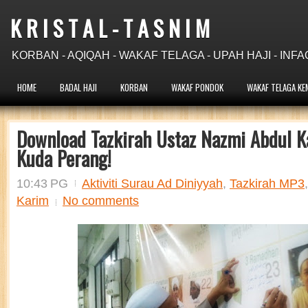
K R I S T A L - T A S N I M
KORBAN - AQIQAH - WAKAF TELAGA - UPAH HAJI - INFA
HOME
BADAL HAJI
KORBAN
WAKAF PONDOK
WAKAF TELAGA KE
Download Tazkirah Ustaz Nazmi Abdul K
Kuda Perang!
10:43 PG
Aktiviti Surau Ad Diniyyah
,
Tazkirah MP3
Karim
No comments