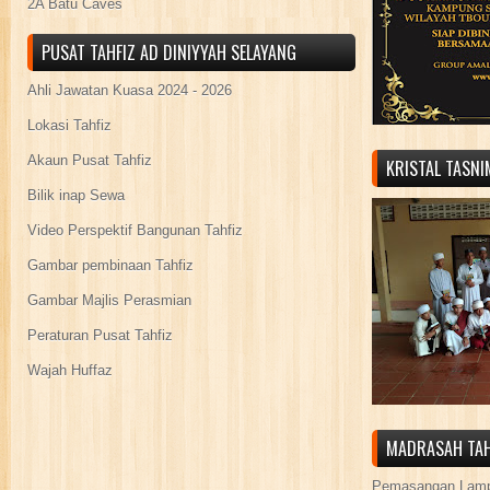
2A Batu Caves
PUSAT TAHFIZ AD DINIYYAH SELAYANG
Ahli Jawatan Kuasa 2024 - 2026
Lokasi Tahfiz
Akaun Pusat Tahfiz
KRISTAL TASN
Bilik inap Sewa
Video Perspektif Bangunan Tahfiz
Gambar pembinaan Tahfiz
Gambar Majlis Perasmian
Peraturan Pusat Tahfiz
Wajah Huffaz
MADRASAH TAH
Pemasangan Lamp