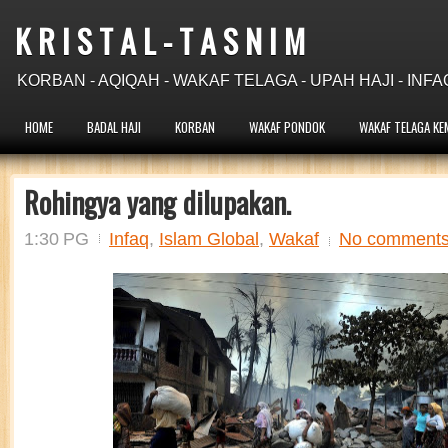
K R I S T A L - T A S N I M
KORBAN - AQIQAH - WAKAF TELAGA - UPAH HAJI - INFA
HOME
BADAL HAJI
KORBAN
WAKAF PONDOK
WAKAF TELAGA KE
Rohingya yang dilupakan.
1:30 PG
Infaq
,
Islam Global
,
Wakaf
No comment