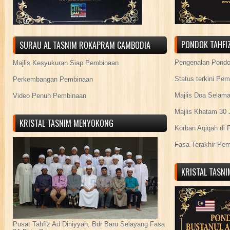
PONDOK TAHFIZ
SURAU AL TASNIM ROKAPRAM CAMBODIA
Pengenalan Pond
Majlis Kesyukuran Siap Pembinaan
Status terkini Pe
Perkembangan Pembinaan
Majlis Doa Selama
Video Penuh Pembinaan
Majlis Khatam 30 
KRISTAL TASNIM MENYOKONG
Korban Aqiqah di 
Fasa Terakhir Pe
KRISTAL TASN
Pusat Tahfiz Ad Diniyyah, Bdr Baru Selayang Fasa