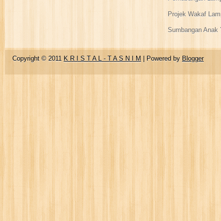
Projek Wakaf Lam
Sumbangan Anak Y
Copyright © 2011
K R I S T A L - T A S N I M
| Powered by
Blogger