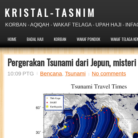
K R I S T A L - T A S N I M
KORBAN - AQIQAH - WAKAF TELAGA - UPAH HAJI - INFA
HOME
BADAL HAJI
KORBAN
WAKAF PONDOK
WAKAF TELAGA KE
Pergerakan Tsunami dari Jepun, misteri
10:09 PTG
Bencana
,
Tsunami
No comments