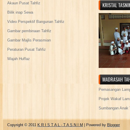
Akaun Pusat Tahfiz
KRISTAL TASN
Bilik inap Sewa
Video Perspektif Bangunan Tahfiz
Gambar pembinaan Tahfiz
Gambar Majlis Perasmian
Peraturan Pusat Tahfiz
Wajah Huffaz
MADRASAH TAH
Pemasangan Lamp
Projek Wakaf Lam
Sumbangan Anak Y
Copyright © 2011
K R I S T A L - T A S N I M
| Powered by
Blogger