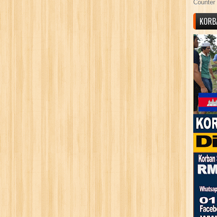
Counter 
KORB