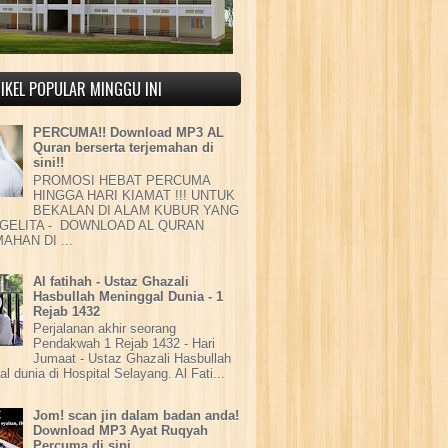
IKEL POPULAR MINGGU INI
PERCUMA!! Download MP3 AL
Quran berserta terjemahan di
sini!!
PROMOSI HEBAT PERCUMA
HINGGA HARI KIAMAT !!! UNTUK
BEKALAN DI ALAM KUBUR YANG
GELITA - DOWNLOAD AL QURAN
AHAN DI ...
Al fatihah - Ustaz Ghazali
Hasbullah Meninggal Dunia - 1
Rejab 1432
Perjalanan akhir seorang
Pendakwah 1 Rejab 1432 - Hari
Jumaat - Ustaz Ghazali Hasbullah
l dunia di Hospital Selayang. Al Fati...
Jom! scan jin dalam badan anda!
Download MP3 Ayat Ruqyah
Percuma di sini