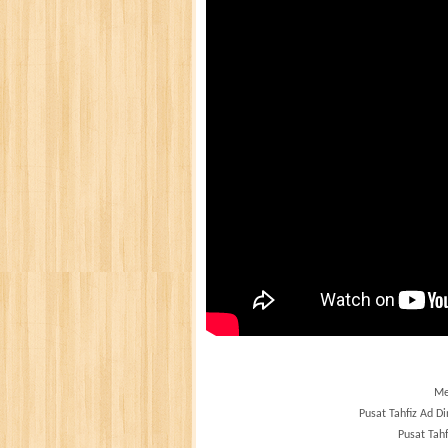
Me
Pusat Tahfiz Ad D
Pusat Tahf