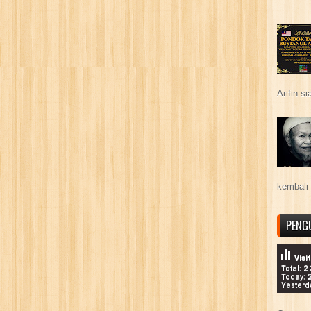
Arifin s
kembali 
PENG
Visi
Total: 2
Today: 
Yesterd