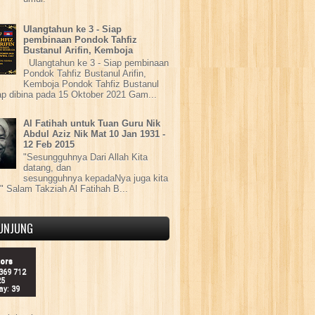
Ulangtahun ke 3 - Siap
pembinaan Pondok Tahfiz
Bustanul Arifin, Kemboja
Ulangtahun ke 3 - Siap pembinaan
Pondok Tahfiz Bustanul Arifin,
Kemboja Pondok Tahfiz Bustanul
iap dibina pada 15 Oktober 2021 Gam...
Al Fatihah untuk Tuan Guru Nik
Abdul Aziz Nik Mat 10 Jan 1931 -
12 Feb 2015
"Sesungguhnya Dari Allah Kita
datang, dan
sesungguhnya kepadaNya juga kita
" Salam Takziah Al Fatihah B...
UNJUNG
tors
 369 712
25
ay: 39