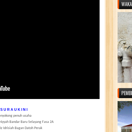
WAKAF
PEMB
S U R A U K I N I
nyokong penuh usaha
iniyyah Bandar Baru Selayang Fasa 2A
iz Idrisiah Bagan Datoh Perak