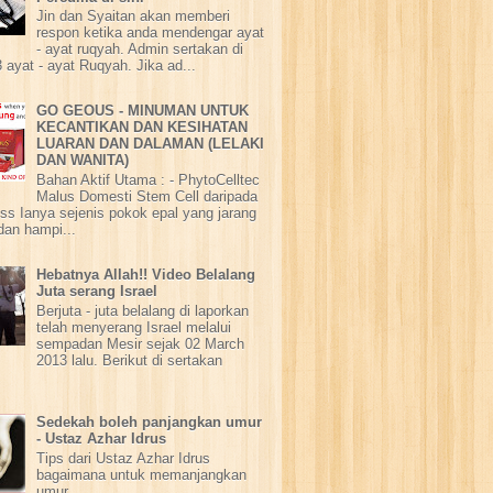
Jin dan Syaitan akan memberi
respon ketika anda mendengar ayat
- ayat ruqyah. Admin sertakan di
 ayat - ayat Ruqyah. Jika ad...
GO GEOUS - MINUMAN UNTUK
KECANTIKAN DAN KESIHATAN
LUARAN DAN DALAMAN (LELAKI
DAN WANITA)
Bahan Aktif Utama : - PhytoCelltec
Malus Domesti Stem Cell daripada
ss Ianya sejenis pokok epal yang jarang
dan hampi...
Hebatnya Allah!! Video Belalang
Juta serang Israel
Berjuta - juta belalang di laporkan
telah menyerang Israel melalui
sempadan Mesir sejak 02 March
2013 lalu. Berikut di sertakan
Sedekah boleh panjangkan umur
- Ustaz Azhar Idrus
Tips dari Ustaz Azhar Idrus
bagaimana untuk memanjangkan
umur.