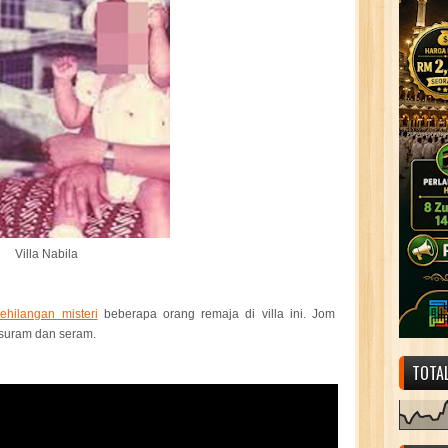
Villa Nabila
kehilangan misteri
beberapa orang remaja di villa ini. Jom
 suram dan seram.
TOTA