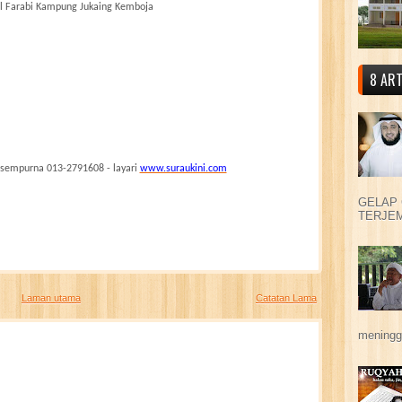
Al Farabi Kampung Jukaing Kemboja
8 ART
 sempurna 013-2791608 - layari
www.suraukini.com
GELAP 
TERJEM
Laman utama
Catatan Lama
meningga