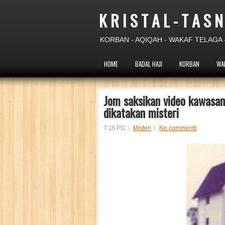
K R I S T A L - T A S N
KORBAN - AQIQAH - WAKAF TELAGA -
HOME
BADAL HAJI
KORBAN
WA
Jom saksikan video kawasan 
dikatakan misteri
7:16 PG
Misteri
No comments