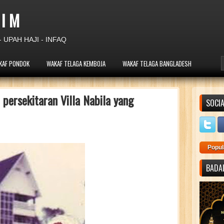
 I M
 UPAH HAJI - INFAQ
KAF PONDOK
WAKAF TELAGA KEMBOJA
WAKAF TELAGA BANGLADESH
persekitaran Villa Nabila yang
SOCIA
Popul
BADAL