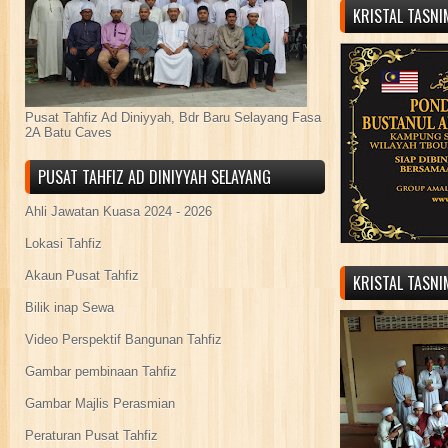
KRISTAL TASN
Pusat Tahfiz Ad Diniyyah, Bdr Baru Selayang Fasa
2A Batu Caves
PUSAT TAHFIZ AD DINIYYAH SELAYANG
Ahli Jawatan Kuasa 2024 - 2026
Lokasi Tahfiz
Akaun Pusat Tahfiz
KRISTAL TASN
Bilik inap Sewa
Video Perspektif Bangunan Tahfiz
Gambar pembinaan Tahfiz
Gambar Majlis Perasmian
Peraturan Pusat Tahfiz