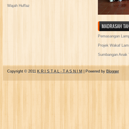
Wajah Huffaz
MADRASAH TAH
Pemasangan Lamp
Projek Wakaf Lam
Sumbangan Anak Y
Copyright © 2011
K R I S T A L - T A S N I M
| Powered by
Blogger