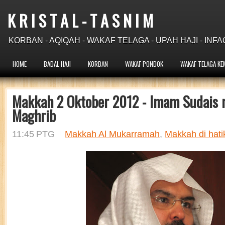
K R I S T A L - T A S N I M
KORBAN - AQIQAH - WAKAF TELAGA - UPAH HAJI - INFA
HOME
BADAL HAJI
KORBAN
WAKAF PONDOK
WAKAF TELAGA KE
Makkah 2 Oktober 2012 - Imam Sudais 
Maghrib
11:45 PTG
Makkah Al Mukarramah
,
Makkah di hati