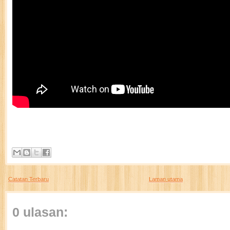
Catatan Terbaru
Laman utama
0 ulasan: