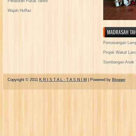
Peraturan Pusat Tahfiz
Wajah Huffaz
MADRASAH TAH
Pemasangan Lamp
Projek Wakaf Lam
Sumbangan Anak Y
Copyright © 2011
K R I S T A L - T A S N I M
| Powered by
Blogger