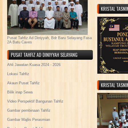
KRISTAL TASN
Pusat Tahfiz Ad Diniyyah, Bdr Baru Selayang Fasa
2A Batu Caves
PUSAT TAHFIZ AD DINIYYAH SELAYANG
Ahli Jawatan Kuasa 2024 - 2026
Lokasi Tahfiz
Akaun Pusat Tahfiz
KRISTAL TASN
Bilik inap Sewa
Video Perspektif Bangunan Tahfiz
Gambar pembinaan Tahfiz
Gambar Majlis Perasmian