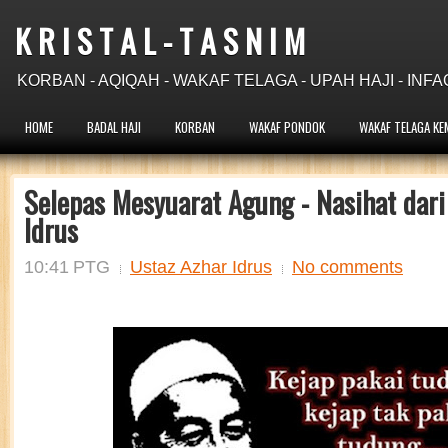
K R I S T A L - T A S N I M
KORBAN - AQIQAH - WAKAF TELAGA - UPAH HAJI - INFA
HOME
BADAL HAJI
KORBAN
WAKAF PONDOK
WAKAF TELAGA KE
Selepas Mesyuarat Agung - Nasihat dari
Idrus
10:41 PTG
Ustaz Azhar Idrus
No comments