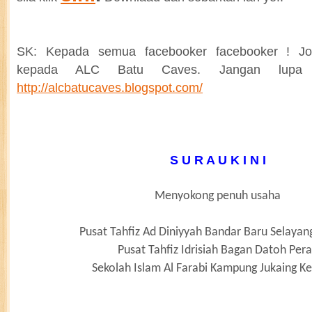
SK: Kepada semua facebooker facebooker ! J
kepada ALC Batu Caves. Jangan lup
http://alcbatucaves.blogspot.com/
S U R A U K I N I
Menyokong penuh usaha
Pusat Tahfiz Ad Diniyyah Bandar Baru Selayan
Pusat Tahfiz Idrisiah Bagan Datoh Per
Sekolah Islam Al Farabi Kampung Jukaing K