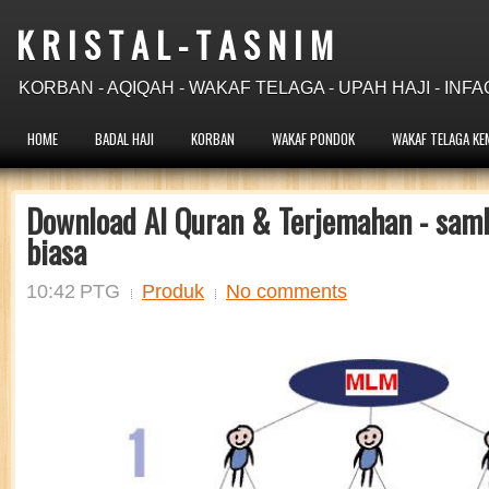
K R I S T A L - T A S N I M
KORBAN - AQIQAH - WAKAF TELAGA - UPAH HAJI - INFA
HOME
BADAL HAJI
KORBAN
WAKAF PONDOK
WAKAF TELAGA KE
Download Al Quran & Terjemahan - samb
biasa
10:42 PTG
Produk
No comments