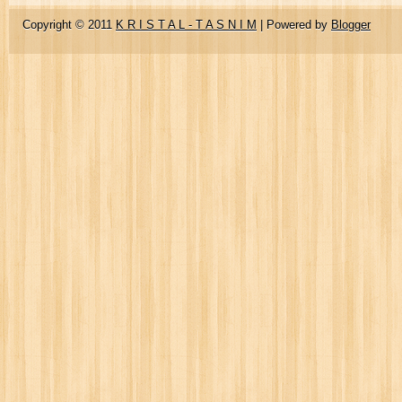
Copyright © 2011
K R I S T A L - T A S N I M
| Powered by
Blogger