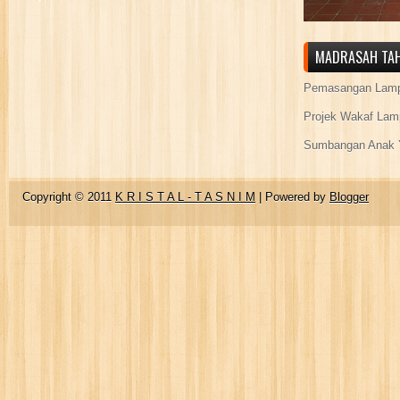
MADRASAH TAH
Pemasangan Lamp
Projek Wakaf Lam
Sumbangan Anak Y
Copyright © 2011
K R I S T A L - T A S N I M
| Powered by
Blogger