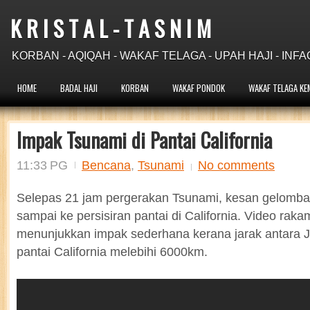
K R I S T A L - T A S N I M
KORBAN - AQIQAH - WAKAF TELAGA - UPAH HAJI - INFA
HOME
BADAL HAJI
KORBAN
WAKAF PONDOK
WAKAF TELAGA KE
Impak Tsunami di Pantai California
11:33 PG
Bencana
,
Tsunami
No comments
Selepas 21 jam pergerakan Tsunami, kesan gelomban
sampai ke persisiran pantai di California. Video raka
menunjukkan impak sederhana kerana jarak antara J
pantai California melebihi 6000km.