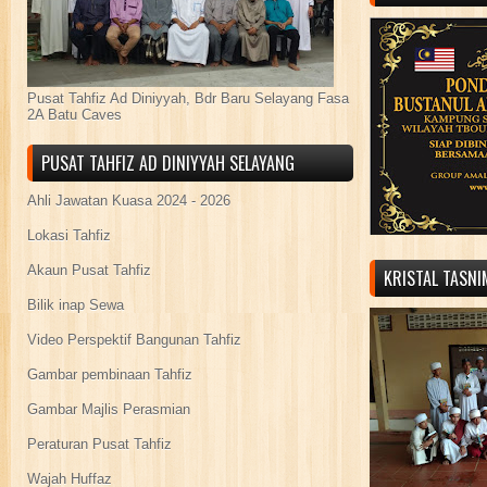
Pusat Tahfiz Ad Diniyyah, Bdr Baru Selayang Fasa
2A Batu Caves
PUSAT TAHFIZ AD DINIYYAH SELAYANG
Ahli Jawatan Kuasa 2024 - 2026
Lokasi Tahfiz
Akaun Pusat Tahfiz
KRISTAL TASN
Bilik inap Sewa
Video Perspektif Bangunan Tahfiz
Gambar pembinaan Tahfiz
Gambar Majlis Perasmian
Peraturan Pusat Tahfiz
Wajah Huffaz