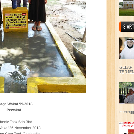
8 ART
GELAP 
TERJEM
laga Wakaf 59/2018
Pewakaf
meningga
henic Task Sdn Bhd.
 Wakaf 26 November 2018