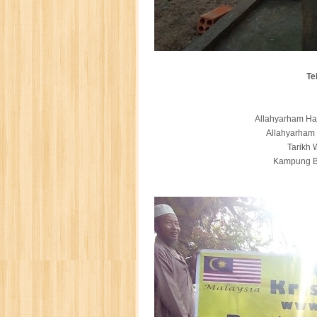
Te
Allahyarham Haj
Allahyarham 
Tarikh
Kampung B