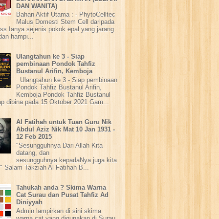
DAN WANITA)
Bahan Aktif Utama : - PhytoCelltec
Malus Domesti Stem Cell daripada
ss Ianya sejenis pokok epal yang jarang
dan hampi...
Ulangtahun ke 3 - Siap
pembinaan Pondok Tahfiz
Bustanul Arifin, Kemboja
Ulangtahun ke 3 - Siap pembinaan
Pondok Tahfiz Bustanul Arifin,
Kemboja Pondok Tahfiz Bustanul
iap dibina pada 15 Oktober 2021 Gam...
Al Fatihah untuk Tuan Guru Nik
Abdul Aziz Nik Mat 10 Jan 1931 -
12 Feb 2015
"Sesungguhnya Dari Allah Kita
datang, dan
sesungguhnya kepadaNya juga kita
" Salam Takziah Al Fatihah B...
Tahukah anda ? Skima Warna
Cat Surau dan Pusat Tahfiz Ad
Diniyyah
Admin lampirkan di sini skima
warna cat yang digunakan di Surau