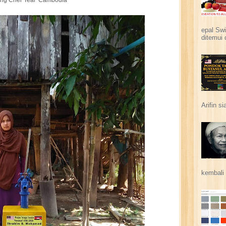
ng Cher Teal Cambodia
epal Swi
ditemui 
Arifin s
kembali 