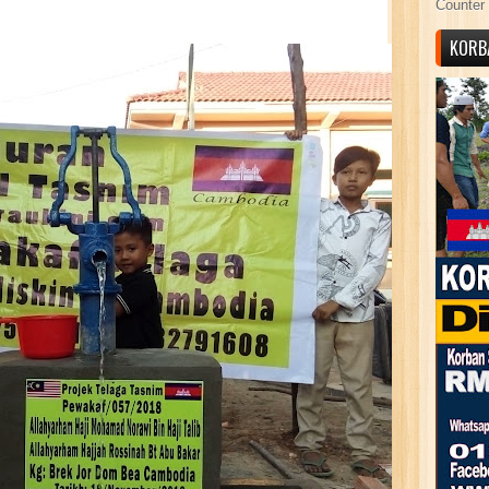
Counter 
KORB