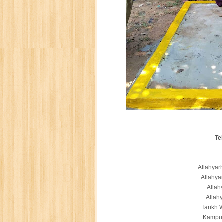
Te
Allahya
Allahy
Allah
Allah
Tarikh
Kampu