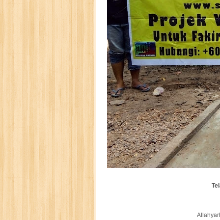
Te
Allahyar