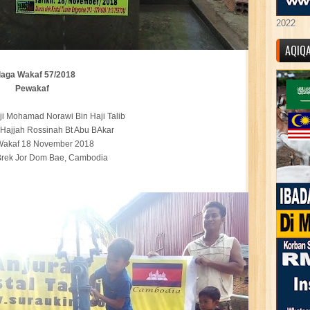
2022
AQIQ
laga Wakaf 57/2018
Pewakaf
i Mohamad Norawi Bin Haji Talib
Hajjah Rossinah Bt Abu BAkar
 Wakaf 18 November 2018
rek Jor Dom Bae, Cambodia