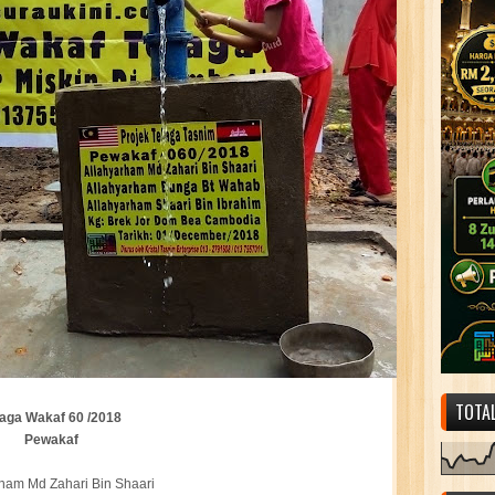
TOTA
laga Wakaf 60 /2018
Pewakaf
ham Md Zahari Bin Shaari