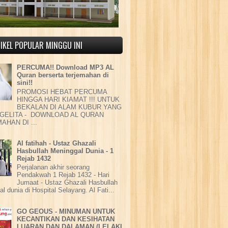
IKEL POPULAR MINGGU INI
PERCUMA!! Download MP3 AL
Quran berserta terjemahan di
sini!!
PROMOSI HEBAT PERCUMA
HINGGA HARI KIAMAT !!! UNTUK
BEKALAN DI ALAM KUBUR YANG
GELITA - DOWNLOAD AL QURAN
AHAN DI ...
Al fatihah - Ustaz Ghazali
Hasbullah Meninggal Dunia - 1
Rejab 1432
Perjalanan akhir seorang
Pendakwah 1 Rejab 1432 - Hari
Jumaat - Ustaz Ghazali Hasbullah
l dunia di Hospital Selayang. Al Fati...
GO GEOUS - MINUMAN UNTUK
KECANTIKAN DAN KESIHATAN
LUARAN DAN DALAMAN (LELAKI