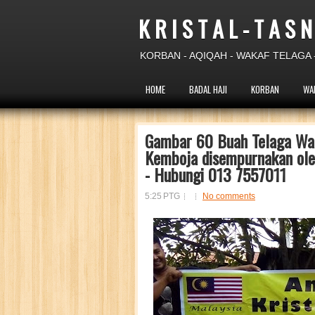
K R I S T A L - T A S N
KORBAN - AQIQAH - WAKAF TELAGA -
HOME
BADAL HAJI
KORBAN
WA
Gambar 60 Buah Telaga Wa
Kemboja disempurnakan ole
- Hubungi 013 7557011
5:25 PTG
No comments