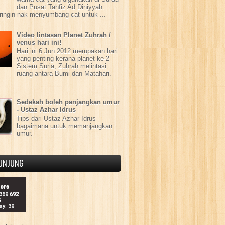
dan Pusat Tahfiz Ad Diniyyah.
ringin nak menyumbang cat untuk ...
Video lintasan Planet Zuhrah /
venus hari ini!
Hari ini 6 Jun 2012 merupakan hari
yang penting kerana planet ke-2
Sistem Suria, Zuhrah melintasi
ruang antara Bumi dan Matahari.
Sedekah boleh panjangkan umur
- Ustaz Azhar Idrus
Tips dari Ustaz Azhar Idrus
bagaimana untuk memanjangkan
umur.
UNJUNG
tors
 369 692
5
ay: 39