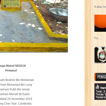
Kalau te
Fe...
laga Wakaf 58/2018
Pewakaf
PENG
rham Ibrahim Bin Mohamad
arham Mohamad Bin Long
Visi
yarham Putih Bin Ismail
Total: 2
yarham Munah Bt Sudin
Today: 
Yesterd
 Wakaf 24 November 2018
ng Cher Teal Cambodia