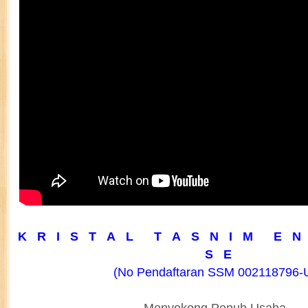
K R I S T A L T A S N I M E N 
S E
(No Pendaftaran SSM 002118796-
Menyokong Penuh Usaha