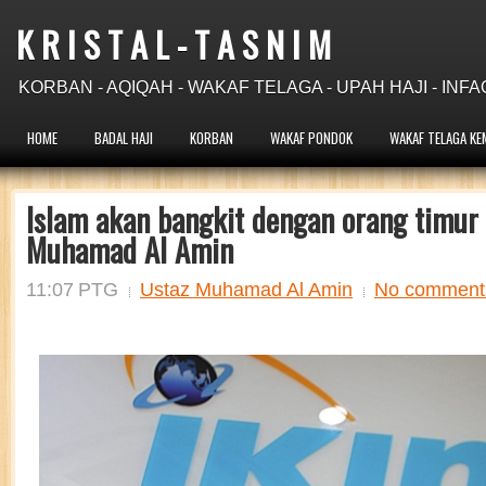
K R I S T A L - T A S N I M
KORBAN - AQIQAH - WAKAF TELAGA - UPAH HAJI - INFA
HOME
BADAL HAJI
KORBAN
WAKAF PONDOK
WAKAF TELAGA KE
Islam akan bangkit dengan orang timur 
Muhamad Al Amin
11:07 PTG
Ustaz Muhamad Al Amin
No comment