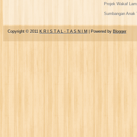
Projek Wakaf Lam
Sumbangan Anak Y
Copyright © 2011
K R I S T A L - T A S N I M
| Powered by
Blogger