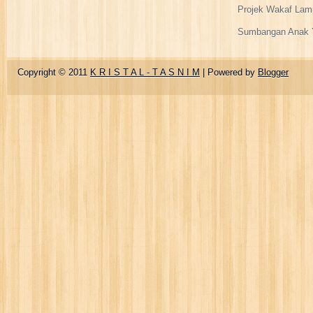
Projek Wakaf Lam
Sumbangan Anak Y
Copyright © 2011
K R I S T A L - T A S N I M
| Powered by
Blogger