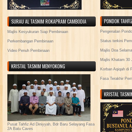
PONDOK TAHFIZ
SURAU AL TASNIM ROKAPRAM CAMBODIA
Pengenalan Pond
Majlis Kesyukuran Siap Pembinaan
Status terkini Pe
Perkembangan Pembinaan
Majlis Doa Selama
Video Penuh Pembinaan
Majlis Khatam 30 
KRISTAL TASNIM MENYOKONG
Korban Aqiqah di 
Fasa Terakhir Pe
KRISTAL TASN
Pusat Tahfiz Ad Diniyyah, Bdr Baru Selayang Fasa
2A Batu Caves