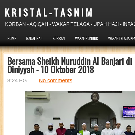
K R I S T A L - T A S N I M
KORBAN - AQIQAH - WAKAF TELAGA - UPAH HAJI - INFA
HOME
BADAL HAJI
KORBAN
WAKAF PONDOK
WAKAF TELAGA KE
Bersama Sheikh Nuruddin Al Banjari di 
Diniyyah - 10 Oktober 2018
8:24 PG
No comments