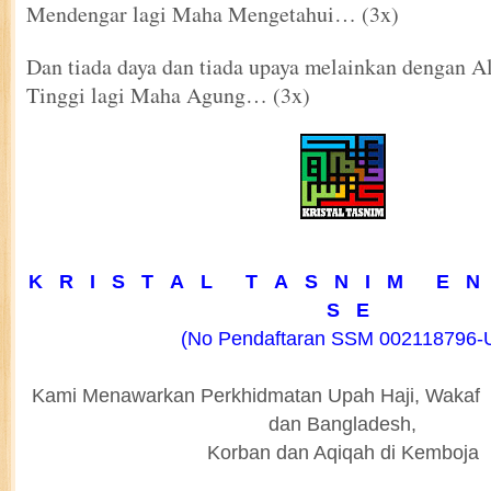
Mendengar lagi Maha Mengetahui… (3x)
Dan tiada daya dan tiada upaya melainkan dengan A
Tinggi lagi Maha Agung… (3x)
K R I S T A L T A S N I M E N 
S E
(No Pendaftaran SSM 002118796-
Kami Menawarkan Perkhidmatan Upah Haji, Wakaf 
dan Bangladesh,
Korban dan Aqiqah di Kemboja