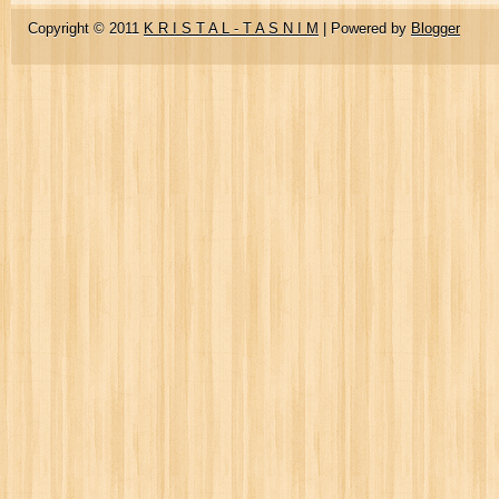
Copyright © 2011
K R I S T A L - T A S N I M
| Powered by
Blogger