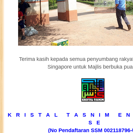
Terima kasih kepada semua penyumbang rakyat
Singapore untuk Majlis berbuka pu
K R I S T A L T A S N I M E N 
S E
(No Pendaftaran SSM 002118796-