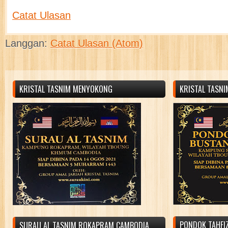
Catat Ulasan
Langgan:
Catat Ulasan (Atom)
KRISTAL TASNIM MENYOKONG
KRISTAL TASN
PONDOK TAHFIZ
SURAU AL TASNIM ROKAPRAM CAMBODIA