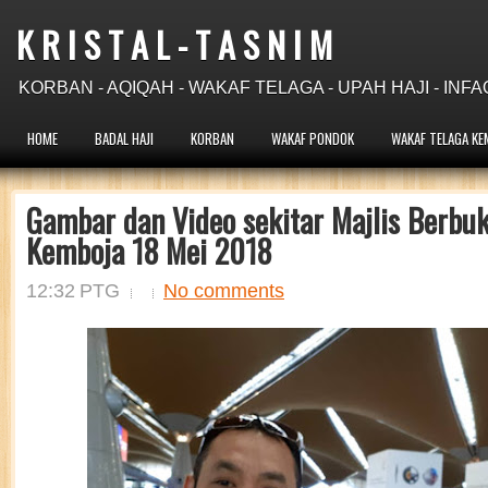
K R I S T A L - T A S N I M
KORBAN - AQIQAH - WAKAF TELAGA - UPAH HAJI - INFA
HOME
BADAL HAJI
KORBAN
WAKAF PONDOK
WAKAF TELAGA KE
Gambar dan Video sekitar Majlis Berbuk
Kemboja 18 Mei 2018
12:32 PTG
No comments