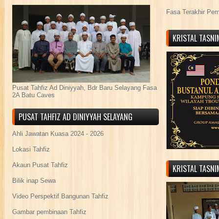
Fasa Terakhir Pe
KRISTAL TASN
Pusat Tahfiz Ad Diniyyah, Bdr Baru Selayang Fasa
2A Batu Caves
PUSAT TAHFIZ AD DINIYYAH SELAYANG
Ahli Jawatan Kuasa 2024 - 2026
Lokasi Tahfiz
Akaun Pusat Tahfiz
KRISTAL TASN
Bilik inap Sewa
Video Perspektif Bangunan Tahfiz
Gambar pembinaan Tahfiz