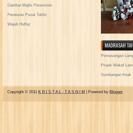
Gambar Majlis Perasmian
Peraturan Pusat Tahfiz
Wajah Huffaz
MADRASAH TAH
Pemasangan Lamp
Projek Wakaf Lam
Sumbangan Anak Y
Copyright © 2011
K R I S T A L - T A S N I M
| Powered by
Blogger