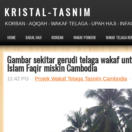
K R I S T A L - T A S N I M
KORBAN - AQIQAH - WAKAF TELAGA - UPAH HAJI - INFA
HOME
BADAL HAJI
KORBAN
WAKAF PONDOK
WAKAF TELAGA KE
Gambar sekitar gerudi telaga wakaf unt
Islam Faqir miskin Cambodia
11:42 PG
Projek Wakaf Telaga Tasnim Cambodia