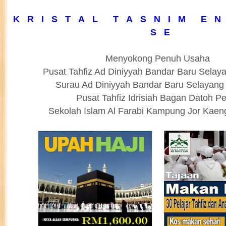
K R I S T A L T A S N I M E N 
S E
Menyokong Penuh Usaha
Pusat Tahfiz Ad Diniyyah Bandar Baru Selay
Surau Ad Diniyyah Bandar Baru Selayang
Pusat Tahfiz Idrisiah Bagan Datoh P
Sekolah Islam Al Farabi Kampung Jor Kae