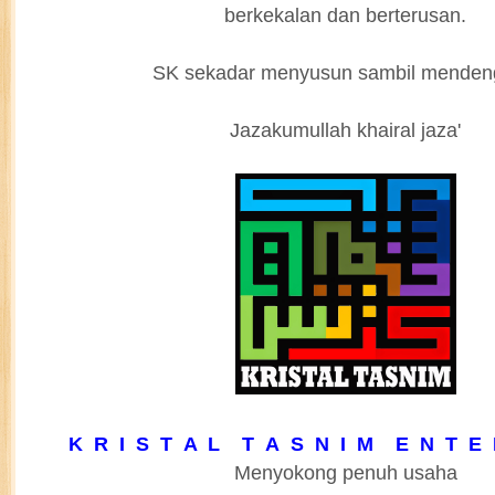
berkekalan dan berterusan.
SK sekadar menyusun sambil mendeng
Jazakumullah khairal jaza'
K R I S T A L T A S N I M E N T E 
Menyokong penuh usaha