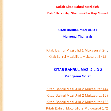
Kuliah Kitab Bahrul Mazi oleh
Dato' Ustaz Haji Shamsuri Bin Haji Ahmad
KITAB BAHRUL MAZI JILID 1
Mengenai Thaharah
Kitab Bahrul Mazi Jilid 1 Mukasurat 2-
8
Kitab Bahrul Mazi Jilid 1 Mukasurat 8 - 12
KITAB BAHRUL MAZI JILID 2
Mengenai Solat
Kitab Bahrul Mazi Jilid 2 Mukasurat 147
Kitab Bahrul Mazi Jilid 2 Mukasurat 157
Kitab Bahrul Mazi Jilid 2 Mukasurat 166
Kitab Bahrul Mazi Jilid 2 Mukasurat 172