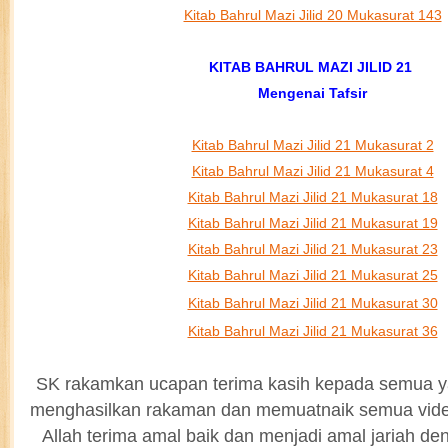
Kitab Bahrul Mazi Jilid 20 Mukasurat 143
KITAB BAHRUL MAZI JILID 21
Mengenai Tafsir
Kitab Bahrul Mazi Jilid 21 Mukasurat 2
Kitab Bahrul Mazi Jilid 21 Mukasurat 4
Kitab Bahrul Mazi Jilid 21 Mukasurat 18
Kitab Bahrul Mazi Jilid 21 Mukasurat 19
Kitab Bahrul Mazi Jilid 21 Mukasurat 23
Kitab Bahrul Mazi Jilid 21 Mukasurat 25
Kitab Bahrul Mazi Jilid 21 Mukasurat 30
Kitab Bahrul Mazi Jilid 21 Mukasurat 36
SK rakamkan ucapan terima kasih kepada semua ya
menghasilkan rakaman dan memuatnaik semua vide
Allah terima amal baik dan menjadi amal jariah d