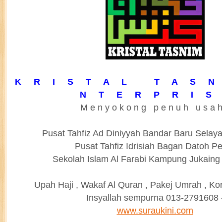
K R I S T A L T A S
N T E R P R I S 
M e n y o k o n g p e n u h u s a h
Pusat Tahfiz Ad Diniyyah Bandar Baru Selay
Pusat Tahfiz Idrisiah Bagan Datoh P
Sekolah Islam Al Farabi Kampung Jukain
Upah Haji , Wakaf Al Quran , Pakej Umrah , Ko
Insyallah sempurna 013-2791608 
www.suraukini.com