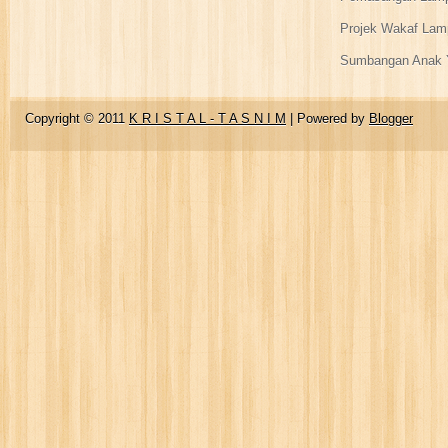
Projek Wakaf Lam
Sumbangan Anak Y
Copyright © 2011
K R I S T A L - T A S N I M
| Powered by
Blogger