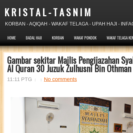
K R I S T A L - T A S N I M
KORBAN - AQIQAH - WAKAF TELAGA - UPAH HAJI - INFA
HOME
BADAL HAJI
KORBAN
WAKAF PONDOK
WAKAF TELAGA KE
Gambar sekitar Majlis Pengijazahan Sy
Al Quran 30 Juzuk Zulhusni Bin Othman
11:11 PTG
No comments