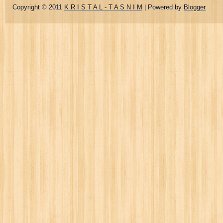
Copyright © 2011
K R I S T A L - T A S N I M
| Powered by
Blogger