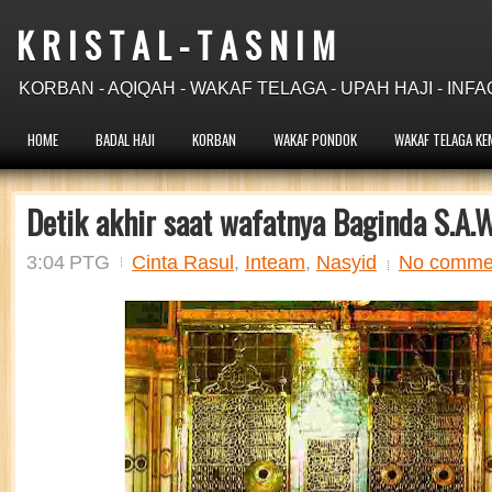
K R I S T A L - T A S N I M
KORBAN - AQIQAH - WAKAF TELAGA - UPAH HAJI - INFA
HOME
BADAL HAJI
KORBAN
WAKAF PONDOK
WAKAF TELAGA KE
Detik akhir saat wafatnya Baginda S.A.
3:04 PTG
Cinta Rasul
,
Inteam
,
Nasyid
No comme