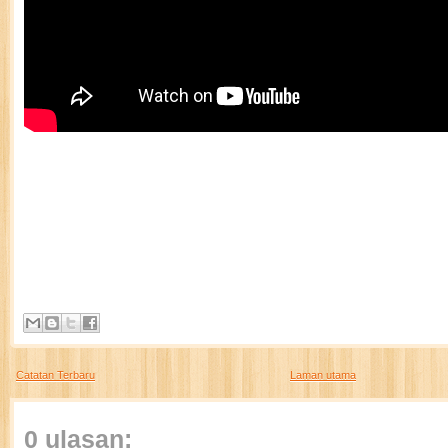
Catatan Terbaru
Laman utama
0 ulasan: