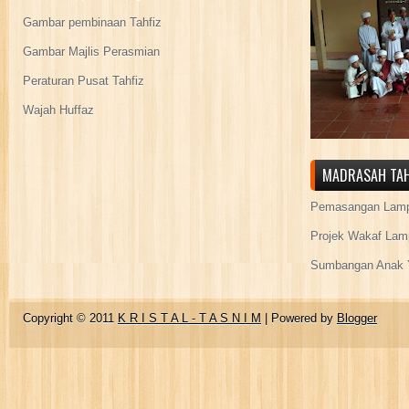
Gambar pembinaan Tahfiz
Gambar Majlis Perasmian
Peraturan Pusat Tahfiz
Wajah Huffaz
MADRASAH TAH
Pemasangan Lamp
Projek Wakaf Lam
Sumbangan Anak Y
Copyright © 2011
K R I S T A L - T A S N I M
| Powered by
Blogger