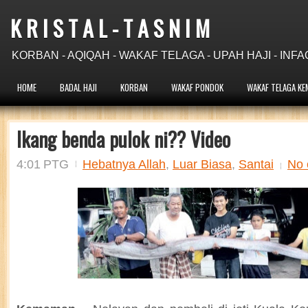
K R I S T A L - T A S N I M
KORBAN - AQIQAH - WAKAF TELAGA - UPAH HAJI - INFA
HOME
BADAL HAJI
KORBAN
WAKAF PONDOK
WAKAF TELAGA KE
Ikang benda pulok ni?? Video
4:01 PTG
Hebatnya Allah
,
Luar Biasa
,
Santai
No