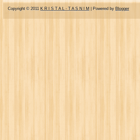
Copyright © 2011
K R I S T A L - T A S N I M
| Powered by
Blogger