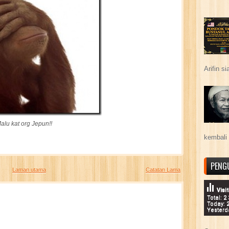
Arifin s
alu kat org Jepun!!
kembali 
PENG
Laman utama
Catatan Lama
Visi
Total: 2
Today: 
Yesterd