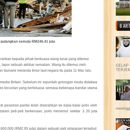
8 ART
pulangkan semula RM246.41 juta
hkan kepada pihak berkuasa wang tunai yang ditemui
, lapor sebuah akhbar semalam. Wang itu ditemui oleh
GELAP 
TERJEM
tsunami melanda timur laut negara itu pada 11 Mac lalu.
 media Britain. Sebelum ini sejumlah golongan muda didakwa
es kecurian yang berleluasa semasa beberapa bandar utama
 pesisiran pantai telah diserahkan ke balai-balai polis oleh
meningga
alam peti-peti berkenaan, polis menemui sekitar ￡20 juta
600,000 (RM2.95 juta) dalam sebuah peti simpanan tersebut.