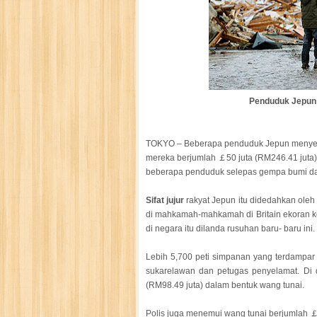
Penduduk Jepun 
TOKYO – Beberapa penduduk Jepun menyera
mereka berjumlah ￡50 juta (RM246.41 juta)
beberapa penduduk selepas gempa bumi dan 
Sifat jujur
rakyat Jepun itu didedahkan oleh
di mahkamah-mahkamah di Britain ekoran k
di negara itu dilanda rusuhan baru- baru ini.
Lebih 5,700 peti simpanan yang terdampar di
sukarelawan dan petugas penyelamat. Di d
(RM98.49 juta) dalam bentuk wang tunai.
Polis juga menemui wang tunai berjumlah ￡