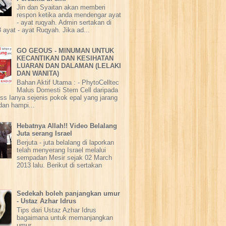
Jin dan Syaitan akan memberi
respon ketika anda mendengar ayat
- ayat ruqyah. Admin sertakan di
 ayat - ayat Ruqyah. Jika ad...
GO GEOUS - MINUMAN UNTUK
KECANTIKAN DAN KESIHATAN
LUARAN DAN DALAMAN (LELAKI
DAN WANITA)
Bahan Aktif Utama : - PhytoCelltec
Malus Domesti Stem Cell daripada
ss Ianya sejenis pokok epal yang jarang
dan hampi...
Hebatnya Allah!! Video Belalang
Juta serang Israel
Berjuta - juta belalang di laporkan
telah menyerang Israel melalui
sempadan Mesir sejak 02 March
2013 lalu. Berikut di sertakan
Sedekah boleh panjangkan umur
- Ustaz Azhar Idrus
Tips dari Ustaz Azhar Idrus
bagaimana untuk memanjangkan
umur.