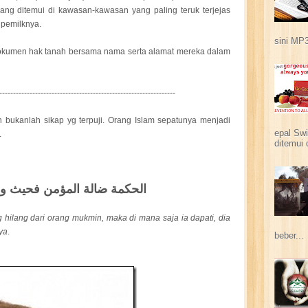
ang ditemui di kawasan-kawasan yang paling teruk terjejas
 pemilknya.
sini MP3
kumen hak tanah bersama nama serta alamat mereka dalam
----------------------------------------------------------------
bukanlah sikap yg terpuji. Orang Islam sepatunya menjadi
epal Swi
.
ditemui 
الحكمة ضالة المؤمن فحيث وجدها فهو أحق بها
hilang dari orang mukmin, maka di mana saja ia dapati, dia
ya
.
beber...