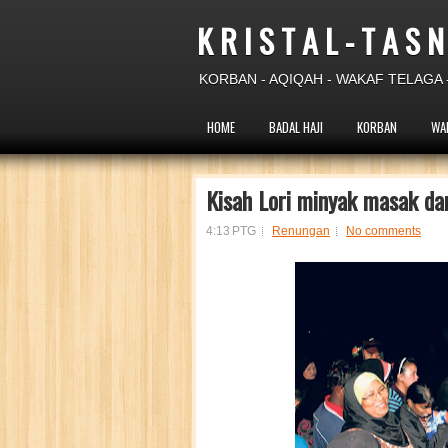
K R I S T A L - T A S N
KORBAN - AQIQAH - WAKAF TELAGA -
HOME
BADAL HAJI
KORBAN
WA
Kisah Lori minyak masak da
4:13 PTG
Renungan
No comments