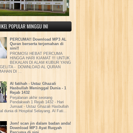
IKEL POPULAR MINGGU INI
PERCUMA!! Download MP3 AL
Quran berserta terjemahan di
sini!!
PROMOSI HEBAT PERCUMA
HINGGA HARI KIAMAT !!! UNTUK
BEKALAN DI ALAM KUBUR YANG
GELITA - DOWNLOAD AL QURAN
AHAN DI ...
Al fatihah - Ustaz Ghazali
Hasbullah Meninggal Dunia - 1
Rejab 1432
Perjalanan akhir seorang
Pendakwah 1 Rejab 1432 - Hari
Jumaat - Ustaz Ghazali Hasbullah
l dunia di Hospital Selayang. Al Fati...
Jom! scan jin dalam badan anda!
Download MP3 Ayat Ruqyah
Percuma di sini