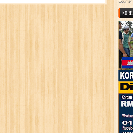
Counter 
KORB