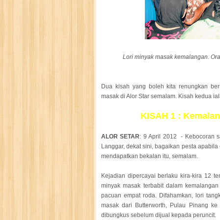
Lori minyak masak kemalangan. Ora
Dua kisah yang boleh kita renungkan ber
masak di Alor Star semalam. Kisah kedua ia
KISAH 1 : Kemalan
ALOR SETAR
: 9 April 2012 - Kebocoran s
Langgar, dekat sini, bagaikan pesta apabi
mendapatkan bekalan itu, semalam.
Kejadian dipercayai berlaku kira-kira 12 
minyak masak terbabit dalam kemalangan 
pacuan empat roda. Difahamkan, lori tan
masak dari Butterworth, Pulau Pinang ke
dibungkus sebelum dijual kepada peruncit.