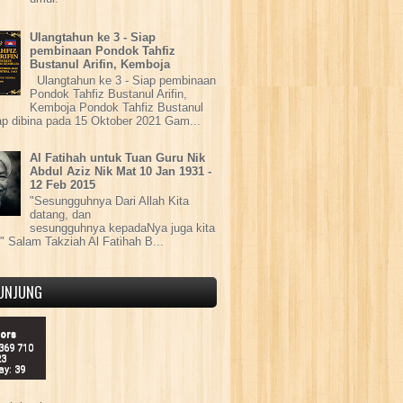
Ulangtahun ke 3 - Siap
pembinaan Pondok Tahfiz
Bustanul Arifin, Kemboja
Ulangtahun ke 3 - Siap pembinaan
Pondok Tahfiz Bustanul Arifin,
Kemboja Pondok Tahfiz Bustanul
iap dibina pada 15 Oktober 2021 Gam...
Al Fatihah untuk Tuan Guru Nik
Abdul Aziz Nik Mat 10 Jan 1931 -
12 Feb 2015
"Sesungguhnya Dari Allah Kita
datang, dan
sesungguhnya kepadaNya juga kita
" Salam Takziah Al Fatihah B...
UNJUNG
tors
 369 710
23
ay: 39