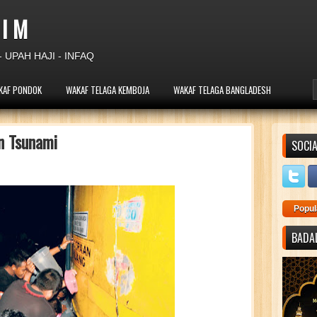
 I M
 UPAH HAJI - INFAQ
KAF PONDOK
WAKAF TELAGA KEMBOJA
WAKAF TELAGA BANGLADESH
n Tsunami
SOCIA
Popul
BADAL