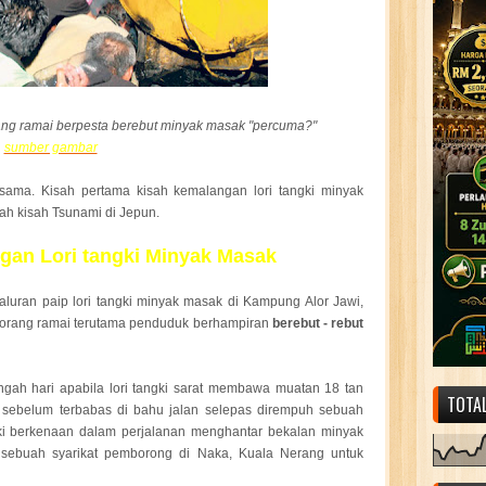
ng ramai berpesta berebut minyak masak "percuma?"
sumber gambar
sama. Kisah pertama kisah kemalangan lori tangki minyak
lah kisah Tsunami di Jepun.
gan Lori tangki Minyak Masak
aluran paip lori tangki minyak masak di Kampung Alor Jawi,
la orang ramai terutama penduduk berhampiran
berebut - rebut
tengah hari apabila lori tangki sarat membawa muatan 18 tan
TOTA
sebelum terbabas di bahu jalan selepas dirempuh sebuah
gki berkenaan dalam perjalanan menghantar bekalan minyak
 sebuah syarikat pemborong di Naka, Kuala Nerang untuk