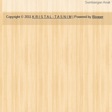
Sumbangan Anak Y
Copyright © 2011
K R I S T A L - T A S N I M
| Powered by
Blogger