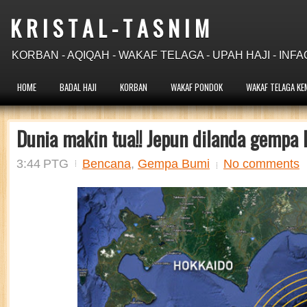
K R I S T A L - T A S N I M
KORBAN - AQIQAH - WAKAF TELAGA - UPAH HAJI - INFA
HOME
BADAL HAJI
KORBAN
WAKAF PONDOK
WAKAF TELAGA KE
Dunia makin tua!! Jepun dilanda gempa l
3:44 PTG
Bencana
,
Gempa Bumi
No comments