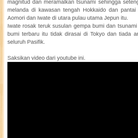
magnitud dan meramalkan tsunami sehingga seten
melanda di kawasan tengah Hokkaido dan pantai t
Aomori dan Iwate di utara pulau utama Jepun itu.
Iwate rosak teruk susulan gempa bumi dan tsunami
bumi terbaru itu tidak dirasai di Tokyo dan tiada
seluruh Pasifik.
Saksikan video dari youtube ini.