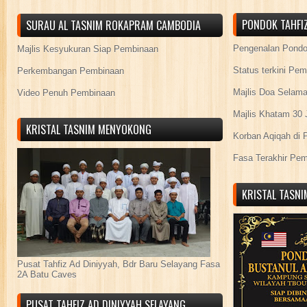
PONDOK TAHFIZ
SURAU AL TASNIM ROKAPRAM CAMBODIA
Pengenalan Pond
Majlis Kesyukuran Siap Pembinaan
Status terkini Pe
Perkembangan Pembinaan
Majlis Doa Selama
Video Penuh Pembinaan
Majlis Khatam 30 
KRISTAL TASNIM MENYOKONG
Korban Aqiqah di 
Fasa Terakhir Pe
KRISTAL TASN
Pusat Tahfiz Ad Diniyyah, Bdr Baru Selayang Fasa
2A Batu Caves
PUSAT TAHFIZ AD DINIYYAH SELAYANG