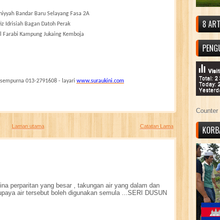
iniyyah Bandar Baru Selayang Fasa 2A
8 ART
iz Idrisiah Bagan Datoh Perak
Al Farabi Kampung Jukaing Kemboja
PENG
Visi
Total: 2
 sempurna 013-2791608 - layari
www.suraukini.com
Today: 
Yesterd
Counter 
Laman utama
Catatan Lama
KORB
ina perparitan yang besar , takungan air yang dalam dan
upaya air tersebut boleh digunakan semula ...SERI DUSUN