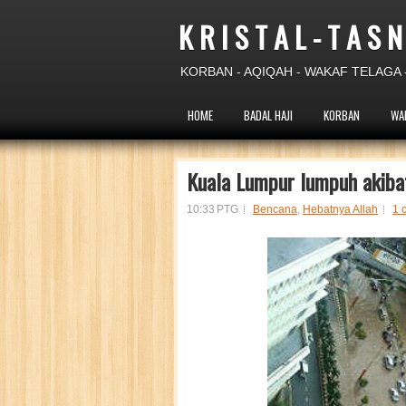
K R I S T A L - T A S N
KORBAN - AQIQAH - WAKAF TELAGA -
HOME
BADAL HAJI
KORBAN
WA
Kuala Lumpur lumpuh akibat 
10:33 PTG
Bencana
,
Hebatnya Allah
1 