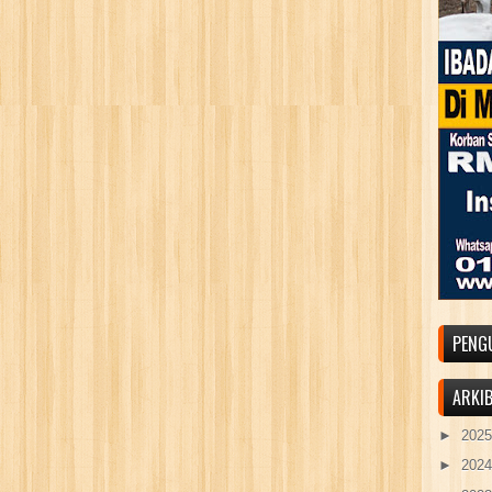
PENG
ARKI
►
202
►
202