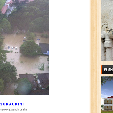
PEMB
S U R A U K I N I
nyokong penuh usaha