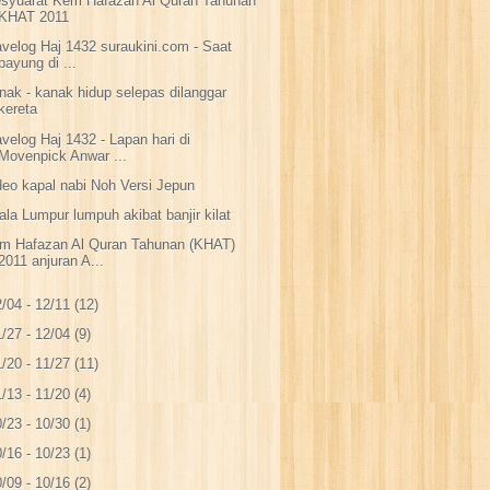
syuarat Kem Hafazan Al Quran Tahunan
KHAT 2011
avelog Haj 1432 suraukini.com - Saat
payung di ...
nak - kanak hidup selepas dilanggar
kereta
avelog Haj 1432 - Lapan hari di
Movenpick Anwar ...
deo kapal nabi Noh Versi Jepun
ala Lumpur lumpuh akibat banjir kilat
m Hafazan Al Quran Tahunan (KHAT)
2011 anjuran A...
/04 - 12/11
(12)
/27 - 12/04
(9)
/20 - 11/27
(11)
/13 - 11/20
(4)
/23 - 10/30
(1)
/16 - 10/23
(1)
/09 - 10/16
(2)