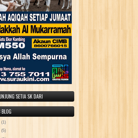
UNJUNG SETIA SK DARI
B BLOG
5
(1)
4
(5)