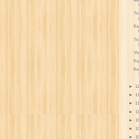
Me
Tr
Ka
Tr
Vi
Ku
Ke
►
12
►
11
►
11
►
11
►
10
►
10
►
10