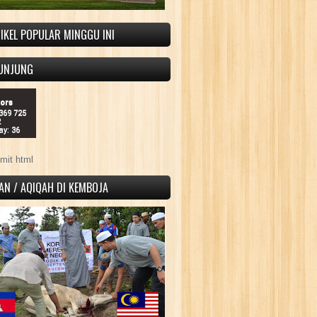
IKEL POPULAR MINGGU INI
UNJUNG
tors
 369 725
2
ay: 36
mit html
AN / AQIQAH DI KEMBOJA