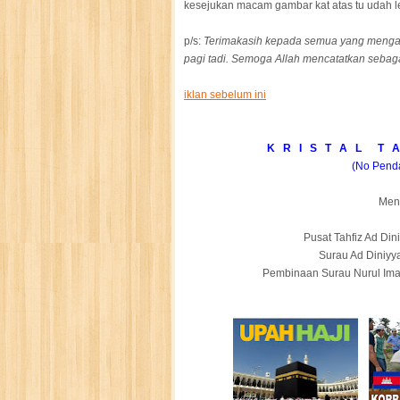
kesejukan macam gambar kat atas tu udah le
p/s:
Terimakasih kepada semua yang menga
pagi tadi. Semoga Allah mencatatkan sebaga
iklan sebelum ini
K R I S T A L T A
(No Pend
Men
Pusat Tahfiz Ad Di
Surau Ad Diniyy
Pembinaan Surau Nurul Ima