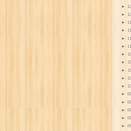
►
12
►
12
►
11
►
11
►
11
►
11
►
10
►
10
►
10
►
10
►
10
►
09
►
09
►
09
►
09
►
08