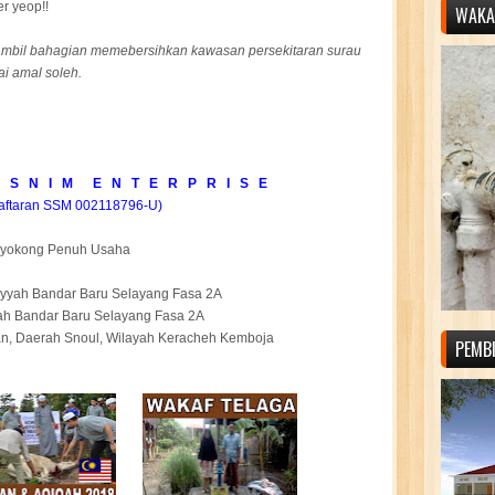
r yeop!!
WAKAF
mbil bahagian memebersihkan kawasan persekitaran surau
i amal soleh.
 S N I M E N T E R P R I S E
aftaran SSM 002118796-U)
yokong Penuh Usaha
niyyah Bandar Baru Selayang Fasa 2A
ah Bandar Baru Selayang Fasa 2A
n, Daerah Snoul, Wilayah Keracheh Kemboja
PEMB