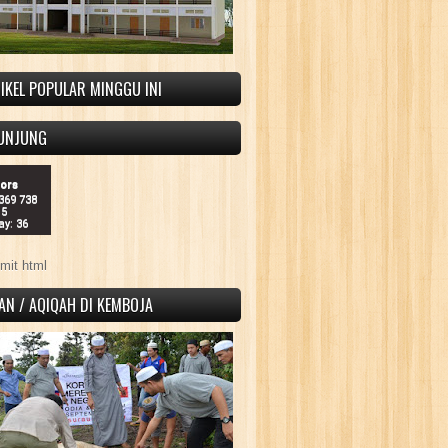
IKEL POPULAR MINGGU INI
UNJUNG
tors
 369 738
15
ay: 36
mit html
AN / AQIQAH DI KEMBOJA