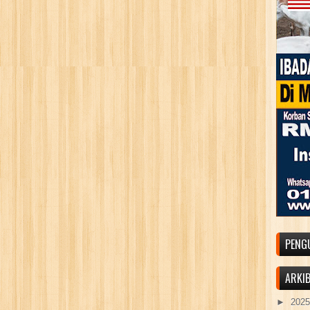
PENG
ARKI
►
202