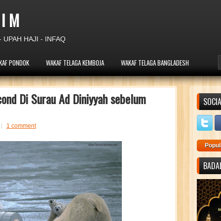
 I M
 UPAH HAJI - INFAQ
KAF PONDOK
WAKAF TELAGA KEMBOJA
WAKAF TELAGA BANGLADESH
cond Di Surau Ad Diniyyah sebelum
SOCIA
1 comment
Popul
BADAL