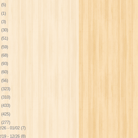
4
(5)
3
(1)
2
(3)
1
(30)
0
(51)
9
(59)
8
(68)
7
(93)
6
(60)
5
(56)
4
(323)
3
(310)
2
(433)
1
(425)
0
(277)
/26 - 01/02
(7)
/19 - 12/26
(8)