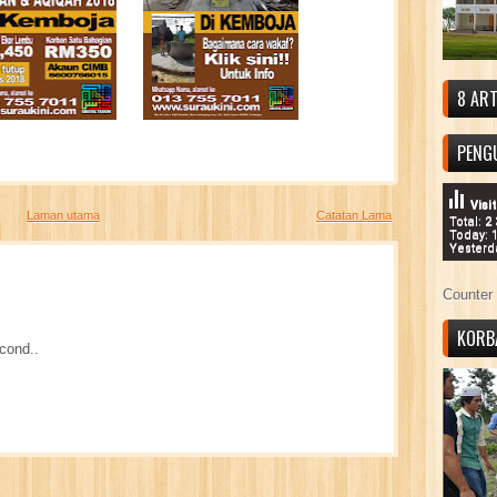
8 ART
PENG
Visi
Laman utama
Catatan Lama
Total: 2
Today: 
Yesterd
Counter 
KORB
cond..