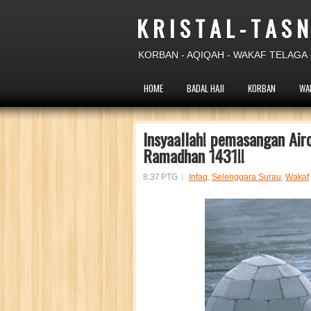
K R I S T A L - T A S N
KORBAN - AQIQAH - WAKAF TELAGA -
HOME
BADAL HAJI
KORBAN
WA
Insyaallah! pemasangan Air
Ramadhan 1431!!
8:37 PTG
Infaq
,
Selenggara Surau
,
Wakaf