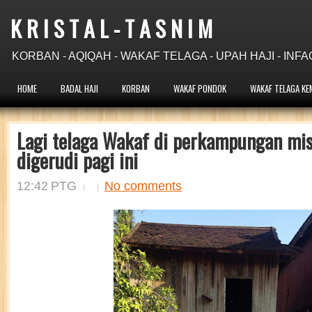
K R I S T A L - T A S N I M
KORBAN - AQIQAH - WAKAF TELAGA - UPAH HAJI - INFA
HOME
BADAL HAJI
KORBAN
WAKAF PONDOK
WAKAF TELAGA KE
Lagi telaga Wakaf di perkampungan mi
digerudi pagi ini
12:42 PTG
No comments