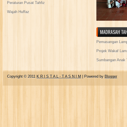
Peraturan Pusat Tahfiz
Wajah Huffaz
MADRASAH TAH
Pemasangan Lamp
Projek Wakaf Lam
Sumbangan Anak Y
Copyright © 2011
K R I S T A L - T A S N I M
| Powered by
Blogger