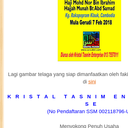
Lagi gambar telaga yang siap dimanfaatkan oleh fak
di
sini
K R I S T A L T A S N I M E N 
S E
(No Pendaftaran SSM 002118796-
Menyokong Penuh Usaha