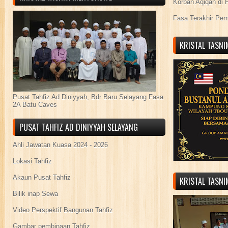
Korban Aqiqah di 
Fasa Terakhir Pe
KRISTAL TASN
Pusat Tahfiz Ad Diniyyah, Bdr Baru Selayang Fasa
2A Batu Caves
PUSAT TAHFIZ AD DINIYYAH SELAYANG
Ahli Jawatan Kuasa 2024 - 2026
Lokasi Tahfiz
Akaun Pusat Tahfiz
KRISTAL TASN
Bilik inap Sewa
Video Perspektif Bangunan Tahfiz
Gambar pembinaan Tahfiz