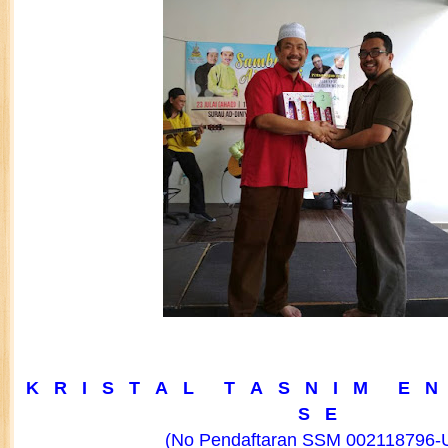
K R I S T A L T A S N I M E N 
S E
(No Pendaftaran SSM 002118796-