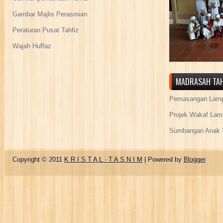
Gambar Majlis Perasmian
Peraturan Pusat Tahfiz
Wajah Huffaz
MADRASAH TAH
Pemasangan Lamp
Projek Wakaf Lam
Sumbangan Anak Y
Copyright © 2011
K R I S T A L - T A S N I M
| Powered by
Blogger