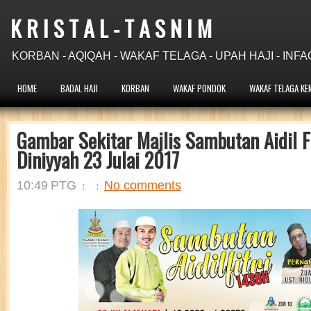
K R I S T A L - T A S N I M
KORBAN - AQIQAH - WAKAF TELAGA - UPAH HAJI - INFA
HOME
BADAL HAJI
KORBAN
WAKAF PONDOK
WAKAF TELAGA KE
Gambar Sekitar Majlis Sambutan Aidil F
Diniyyah 23 Julai 2017
10:49 PTG
No comments