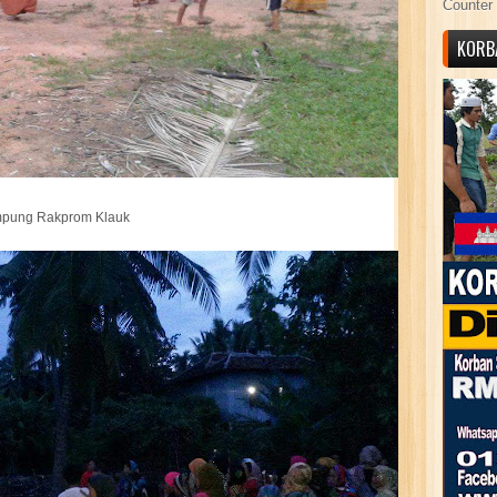
Counter 
KORB
pung Rakprom Klauk