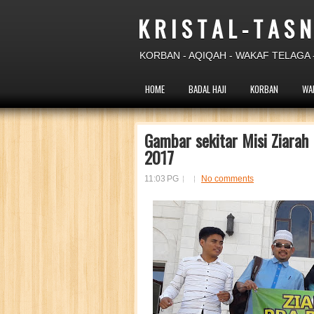
K R I S T A L - T A S N
KORBAN - AQIQAH - WAKAF TELAGA -
HOME
BADAL HAJI
KORBAN
WA
Gambar sekitar Misi Ziarah
2017
11:03 PG
No comments