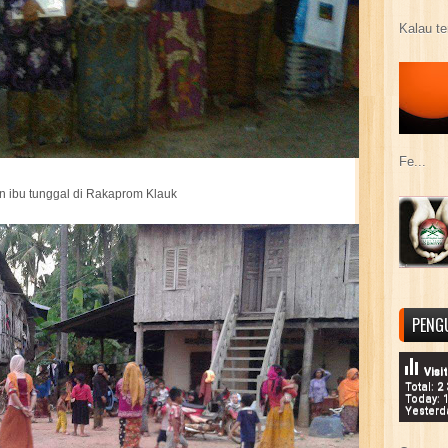
Kalau te
Fe...
an ibu tunggal di Rakaprom Klauk
PENG
Visi
Total: 2
Today: 
Yesterd