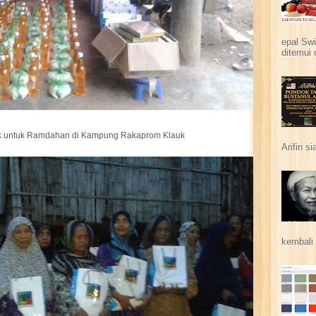
epal Swi
ditemui 
k untuk Ramdahan di Kampung Rakaprom Klauk
Arifin s
kembali 