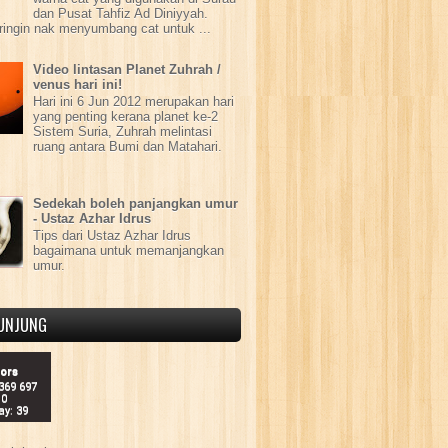
dan Pusat Tahfiz Ad Diniyyah.
ringin nak menyumbang cat untuk ...
Video lintasan Planet Zuhrah /
venus hari ini!
Hari ini 6 Jun 2012 merupakan hari
yang penting kerana planet ke-2
Sistem Suria, Zuhrah melintasi
ruang antara Bumi dan Matahari.
Sedekah boleh panjangkan umur
- Ustaz Azhar Idrus
Tips dari Ustaz Azhar Idrus
bagaimana untuk memanjangkan
umur.
UNJUNG
tors
 369 697
10
ay: 39