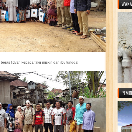
WAKAF
beras fidyah kepada fakir miskin dan ibu tunggal.
PEMB