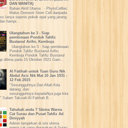
DAN WANITA)
Bahan Aktif Utama : - PhytoCelltec
Malus Domesti Stem Cell daripada
ss Ianya sejenis pokok epal yang jarang
dan hampi...
Ulangtahun ke 3 - Siap
pembinaan Pondok Tahfiz
Bustanul Arifin, Kemboja
Ulangtahun ke 3 - Siap pembinaan
Pondok Tahfiz Bustanul Arifin,
Kemboja Pondok Tahfiz Bustanul
iap dibina pada 15 Oktober 2021 Gam...
Al Fatihah untuk Tuan Guru Nik
Abdul Aziz Nik Mat 10 Jan 1931 -
12 Feb 2015
"Sesungguhnya Dari Allah Kita
datang, dan
sesungguhnya kepadaNya juga kita
" Salam Takziah Al Fatihah B...
Tahukah anda ? Skima Warna
Cat Surau dan Pusat Tahfiz Ad
Diniyyah
Admin lampirkan di sini skima
warna cat yang digunakan di Surau