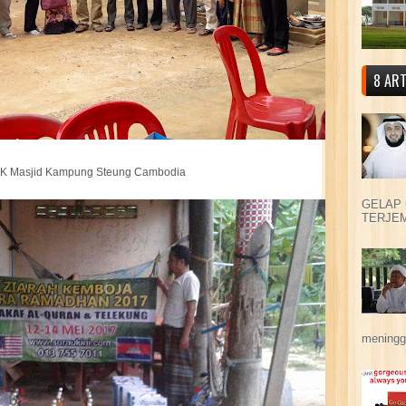
8 ART
K Masjid Kampung Steung Cambodia
GELAP 
TERJEM
meningga