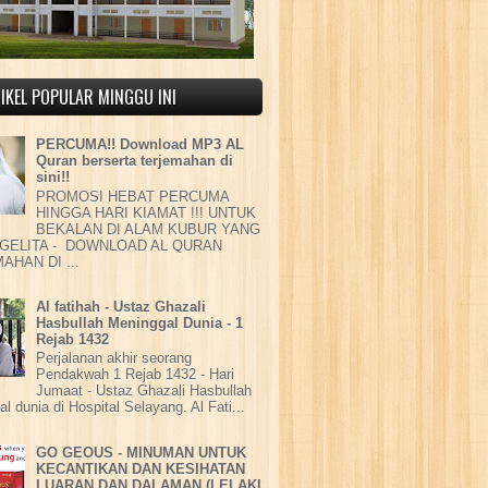
IKEL POPULAR MINGGU INI
PERCUMA!! Download MP3 AL
Quran berserta terjemahan di
sini!!
PROMOSI HEBAT PERCUMA
HINGGA HARI KIAMAT !!! UNTUK
BEKALAN DI ALAM KUBUR YANG
GELITA - DOWNLOAD AL QURAN
AHAN DI ...
Al fatihah - Ustaz Ghazali
Hasbullah Meninggal Dunia - 1
Rejab 1432
Perjalanan akhir seorang
Pendakwah 1 Rejab 1432 - Hari
Jumaat - Ustaz Ghazali Hasbullah
l dunia di Hospital Selayang. Al Fati...
GO GEOUS - MINUMAN UNTUK
KECANTIKAN DAN KESIHATAN
LUARAN DAN DALAMAN (LELAKI